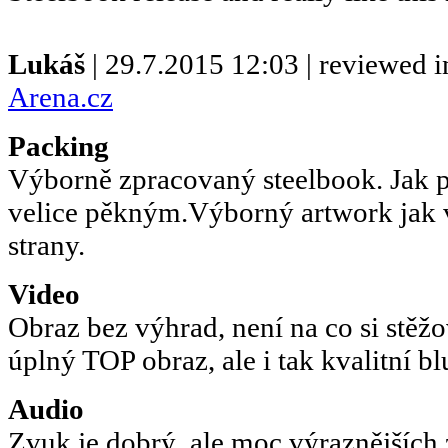
Lukáš
| 29.7.2015 12:03 | reviewed 
Arena.cz
Packing
Výborně zpracovaný steelbook. Jak př
velice pěkným.Výborný artwork jak vn
strany.
Video
Obraz bez výhrad, není na co si stěž
úplný TOP obraz, ale i tak kvalitní bl
Audio
Zvuk je dobrý, ale moc výraznějších