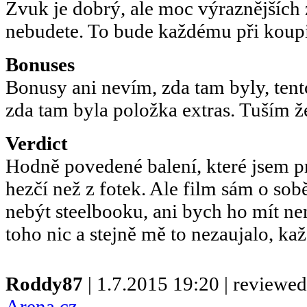
Zvuk je dobrý, ale moc výraznějších
nebudete. To bude každému při koupi 
Bonuses
Bonusy ani nevím, zda tam byly, tento
zda tam byla položka extras. Tuším že
Verdict
Hodně povedené balení, které jsem p
hezčí než z fotek. Ale film sám o sob
nebýt steelbooku, ani bych ho mít n
toho nic a stejně mě to nezaujalo, kaž
Roddy87
| 1.7.2015 19:20 | reviewe
Arena.cz