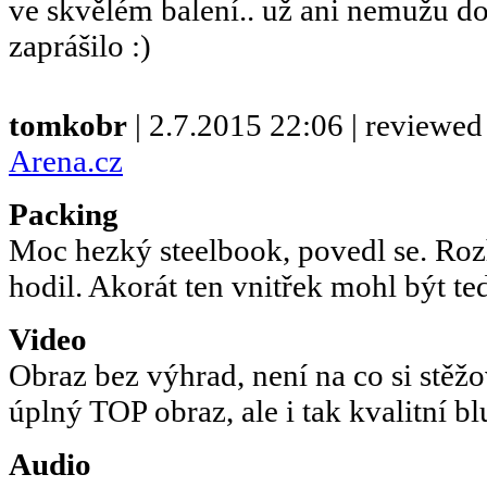
ve skvělém balení.. už ani nemužu d
zaprášilo :)
tomkobr
| 2.7.2015 22:06 | reviewed
Arena.cz
Packing
Moc hezký steelbook, povedl se. Roz
hodil. Akorát ten vnitřek mohl být te
Video
Obraz bez výhrad, není na co si stěž
úplný TOP obraz, ale i tak kvalitní bl
Audio