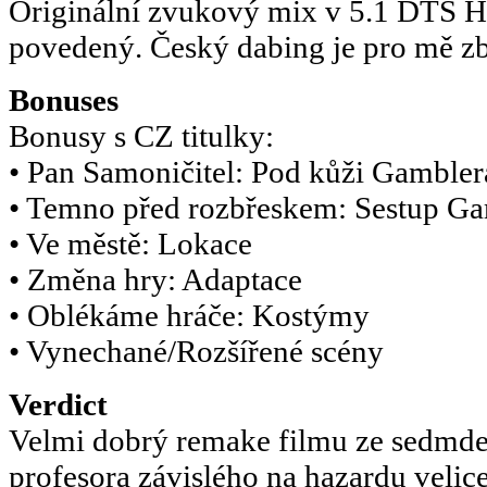
Originální zvukový mix v 5.1 DTS 
povedený. Český dabing je pro mě zb
Bonuses
Bonusy s CZ titulky:
• Pan Samoničitel: Pod kůži Gambler
• Temno před rozbřeskem: Sestup G
• Ve městě: Lokace
• Změna hry: Adaptace
• Oblékáme hráče: Kostýmy
• Vynechané/Rozšířené scény
Verdict
Velmi dobrý remake filmu ze sedmdes
profesora závislého na hazardu velice