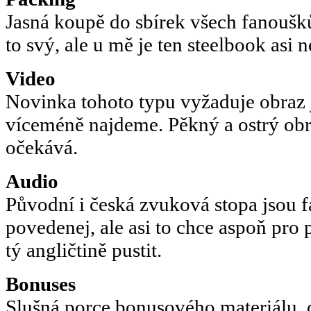
Jasná koupě do sbírek všech fanoušk
to svý, ale u mě je ten steelbook asi n
Video
Novinka tohoto typu vyžaduje obraz j
víceméně najdeme. Pěkný a ostrý obr
očekává.
Audio
Původní i česká zvuková stopa jsou f
povedenej, ale asi to chce aspoň pro 
tý angličtině pustit.
Bonuses
Slušná porce bonusového materiálu,