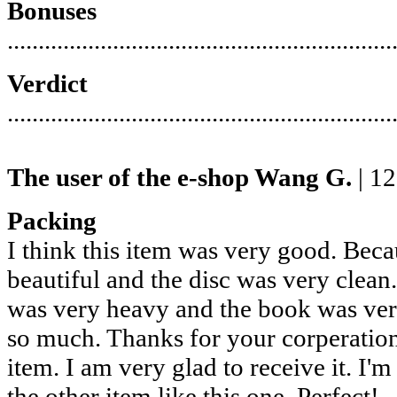
Bonuses
..............................................................
Verdict
..............................................................
The user of the e-shop
Wang G.
| 12
Packing
I think this item was very good. Bec
beautiful and the disc was very clean
was very heavy and the book was very 
so much. Thanks for your corperation
item. I am very glad to receive it. I'
the other item like this one. Perfect!