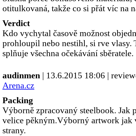
otitulkovaná, takže co si přát víc na n
Verdict
Kdo vychytal časově možnost objedna
prohloupil nebo nestihl, si rve vlasy. 
splňuje všechna očekávání sběratele.
audinmen
| 13.6.2015 18:06 | revie
Arena.cz
Packing
Výborně zpracovaný steelbook. Jak př
velice pěkným.Výborný artwork jak vn
strany.