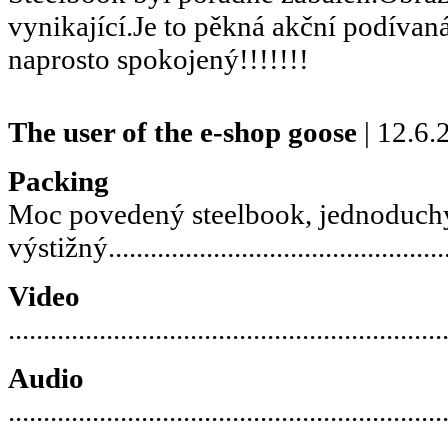
vynikající.Je to pěkná akční podívaná
naprosto spokojený!!!!!!!
The user of the e-shop
goose
| 12.6.
Packing
Moc povedený steelbook, jednoduchý
výstižný.................................................
Video
..............................................................
Audio
..............................................................