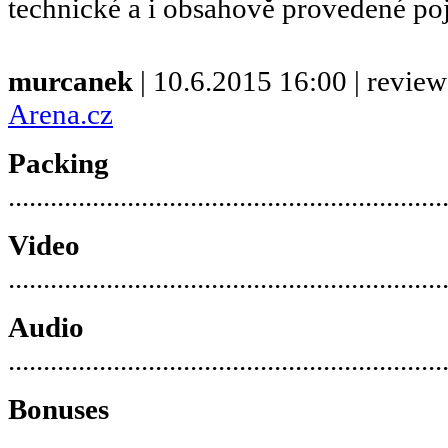
technické a i obsahově provedené poj
murcanek
| 10.6.2015 16:00 | revie
Arena.cz
Packing
..............................................................
Video
..............................................................
Audio
..............................................................
Bonuses
..............................................................