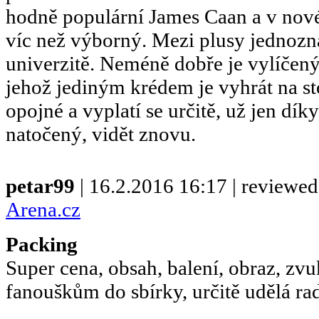
hodně populární James Caan a v nov
víc než výborný. Mezi plusy jednozn
univerzitě. Neméně dobře je vylíčený 
jehož jediným krédem je vyhrát na s
opojné a vyplatí se určitě, už jen dík
natočený, vidět znovu.
petar99
| 16.2.2016 16:17 | reviewe
Arena.cz
Packing
Super cena, obsah, balení, obraz, zv
fanouškům do sbírky, určitě udělá rado