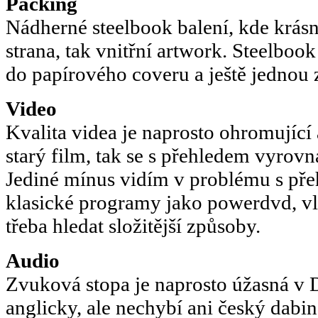
Packing
Nádherné steelbook balení, kde krásně
strana, tak vnitřní artwork. Steelbook
do papírového coveru a ještě jednou z
Video
Kvalita videa je naprosto ohromující a
starý film, tak se s přehledem vyrov
Jediné mínus vidím v problému s pře
klasické programy jako powerdvd, vlc
třeba hledat složitější způsoby.
Audio
Zvuková stopa je naprosto úžasná v
anglicky, ale nechybí ani český dabin