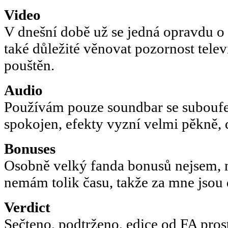
Video
V dnešní době už se jedná opravdu o v
také důležité věnovat pozornost televi
pouštěn.
Audio
Používám pouze soundbar se suboufe
spokojen, efekty vyzní velmi pěkně, 
Bonuses
Osobně velký fanda bonusů nejsem, 
nemám tolik času, takže za mne jsou 
Verdict
Sečteno, podtrženo, edice od FA pros