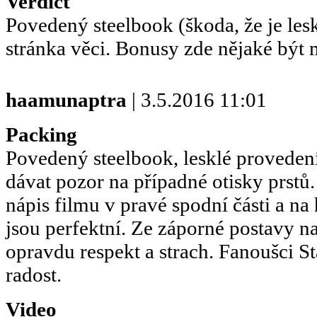
Verdict
Povedený steelbook (škoda, že je les
stránka věci. Bonusy zde nějaké být 
haamunaptra
| 3.5.2016 11:01
Packing
Povedený steelbook, lesklé provedení
dávat pozor na případné otisky prstů
nápis filmu v pravé spodní části a na
jsou perfektní. Ze záporné postavy na
opravdu respekt a strach. Fanoušci S
radost.
Video