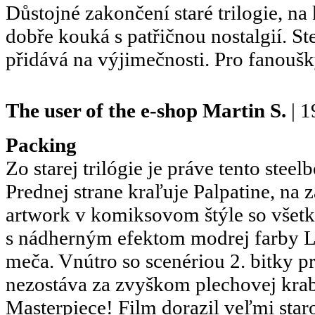
Důstojné zakončení staré trilogie, na k
dobře kouká s patřičnou nostalgií. S
přidává na výjimečnosti. Pro fanoušk
The user of the e-shop
Martin S.
| 1
Packing
Zo starej trilógie je práve tento stee
Prednej strane kraľuje Palpatine, na 
artwork v komiksovom štýle so všet
s nádherným efektom modrej farby 
meča. Vnútro so scenériou 2. bitky p
nezostáva za zvyškom plechovej kra
Masterpiece! Film dorazil veľmi staro