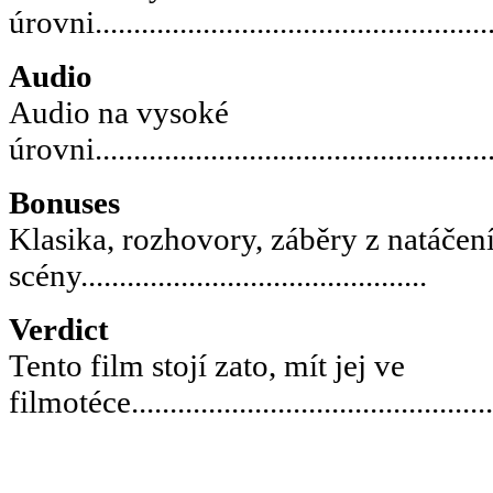
úrovni.....................................................
Audio
Audio na vysoké
úrovni.....................................................
Bonuses
Klasika, rozhovory, záběry z natáčen
scény.............................................
Verdict
Tento film stojí zato, mít jej ve
filmotéce................................................