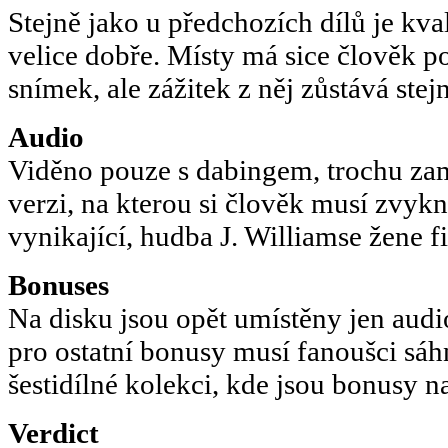
Stejně jako u předchozích dílů je kva
velice dobře. Místy má sice člověk poc
snímek, ale zážitek z něj zůstává stejn
Audio
Viděno pouze s dabingem, trochu zam
verzi, na kterou si člověk musí zvyk
vynikající, hudba J. Williamse žene f
Bonuses
Na disku jsou opět umístěny jen aud
pro ostatní bonusy musí fanoušci sá
šestidílné kolekci, kde jsou bonusy n
Verdict