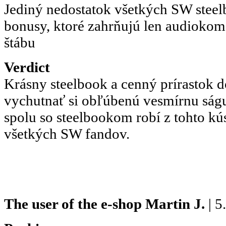
Jediný nedostatok všetkých SW steel
bonusy, ktoré zahrňujú len audiokom
štábu
Verdict
Krásny steelbook a cenný prírastok 
vychutnať si obľúbenú vesmírnu ságu
spolu so steelbookom robí z tohto k
všetkých SW fandov.
The user of the e-shop
Martin J.
| 5