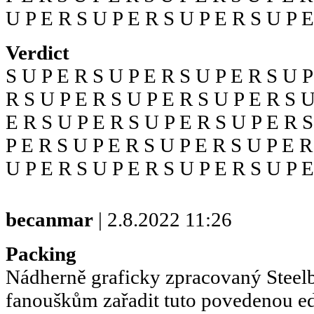
U P E R S U P E R S U P E R S U P 
Verdict
S U P E R S U P E R S U P E R S U P
R S U P E R S U P E R S U P E R S U
E R S U P E R S U P E R S U P E R S
P E R S U P E R S U P E R S U P E R
U P E R S U P E R S U P E R S U P 
becanmar
| 2.8.2022 11:26
Packing
Nádherně graficky zpracovaný Steel
fanouškům zařadit tuto povedenou edi