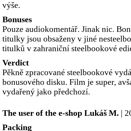
výše.
Bonuses
Pouze audiokomentář. Jinak nic. Bon
titulky jsou obsaženy v jiné nesteel
titulků v zahraniční steelbookové ed
Verdict
Pěkně zpracované steelbookové vydá
bonusového disku. Film je super, avš
vydařený jako předchozí.
The user of the e-shop
Lukáš M.
| 2
Packing