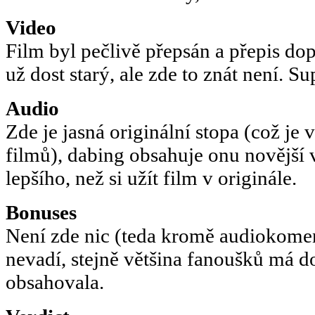
Video
Film byl pečlivě přepsán a přepis do
už dost starý, ale zde to znát není. Su
Audio
Zde je jasná originální stopa (což je 
filmů), dabing obsahuje onu novější v
lepšího, než si užít film v originále.
Bonuses
Není zde nic (teda kromě audiokoment
nevadí, stejně většina fanoušků má d
obsahovala.