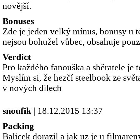
novější.
Bonuses
Zde je jeden velký mínus, bonusy u t
nejsou bohužel vůbec, obsahuje pouz
Verdict
Pro každého fanouška a sběratele je 
Myslím si, že hezčí steelbook ze svě
v nových dílech
snoufik
| 18.12.2015 13:37
Packing
Balicek dorazil a jak uz je u filmare