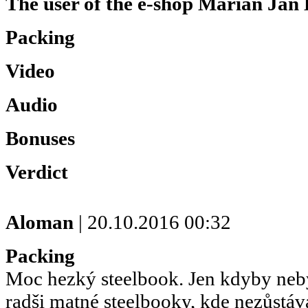
The user of the e-shop
Marián Ján 
Packing
Video
Audio
Bonuses
Verdict
Aloman
| 20.10.2016 00:32
Packing
Moc hezký steelbook. Jen kdyby ne
radši matné steelbooky, kde nezůstáva