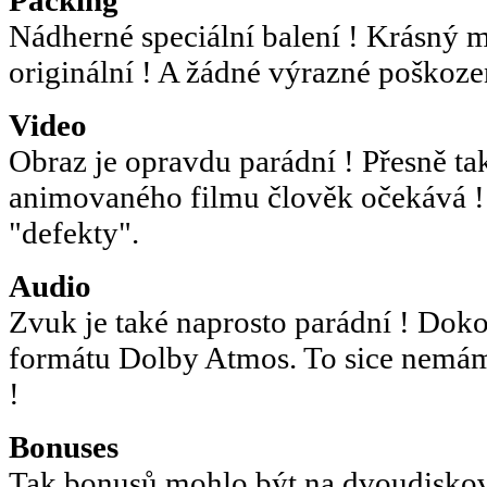
Nádherné speciální balení ! Krásný 
originální ! A žádné výrazné poškoze
Video
Obraz je opravdu parádní ! Přesně t
animovaného filmu člověk očekává ! 
"defekty".
Audio
Zvuk je také naprosto parádní ! Doko
formátu Dolby Atmos. To sice nemám j
!
Bonuses
Tak bonusů mohlo být na dvoudiskové