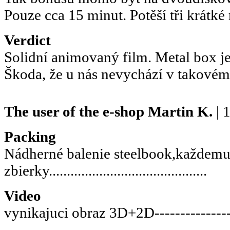
Pouze cca 15 minut. Potěší tři krátké
Verdict
Solidní animovaný film. Metal box je
Škoda, že u nás nevychází v takovém 
The user of the e-shop
Martin K.
| 
Packing
Nádherné balenie steelbook,každem
zbierky............................................
Video
vynikajuci obraz 3D+2D-----------------
----------------------------------