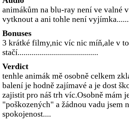
animákům na blu-ray není ve valné v
vytknout a ani tohle není vyjímka........
Bonuses
3 krátké filmy,nic víc nic míň,ale v t
stačí........................................
Verdict
tenhle animák mě osobně celkem zkl
balení je hodně zajímavé a je dost šk
zajistit pro náš trh víc.Osobně mám j
"poškozených" a žádnou vadu jsem n
spokojenost....