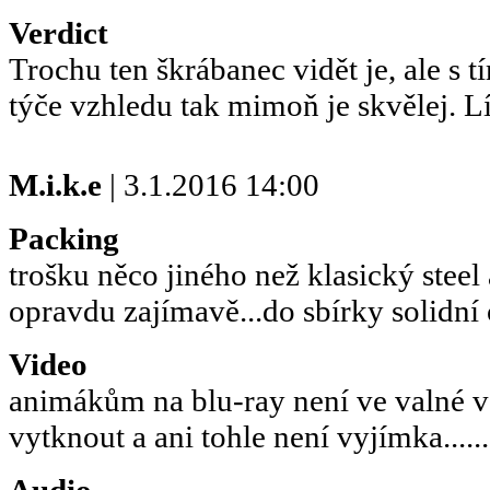
Verdict
Trochu ten škrábanec vidět je, ale s 
týče vzhledu tak mimoň je skvělej. Líb
M.i.k.e
| 3.1.2016 14:00
Packing
trošku něco jiného než klasický steel
opravdu zajímavě...do sbírky solidní 
Video
animákům na blu-ray není ve valné v
vytknout a ani tohle není vyjímka........
Audio