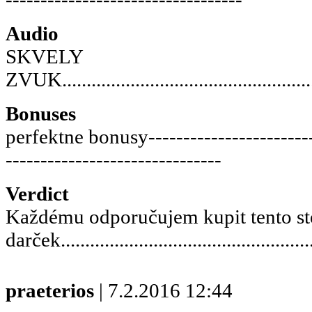
Audio
SKVELY
ZVUK......................................................
Bonuses
perfektne bonusy-------------------------
-------------------------------
Verdict
Každému odporučujem kupit tento s
darček...................................................
praeterios
| 7.2.2016 12:44