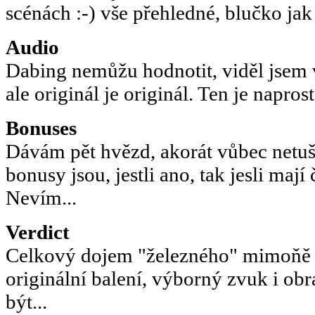
scénách :-) vše přehledné, blučko jak
Audio
Dabing nemůžu hodnotit, viděl jsem v
ale originál je originál. Ten je napros
Bonuses
Dávám pět hvězd, akorát vůbec netuší
bonusy jsou, jestli ano, tak jesli maj
Nevím...
Verdict
Celkový dojem "železného" mimoňě j
originální balení, výborný zvuk i obr
být...