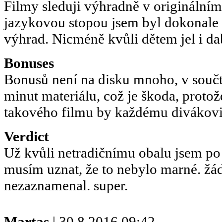
Filmy sleduji výhradně v originálním 
jazykovou stopou jsem byl dokonale 
výhrad. Nicméně kvůli dětem jel i dab
Bonuses
Bonusů není na disku mnoho, v součtu
minut materiálu, což je škoda, proto
takového filmu by každému divákovi 
Verdict
Už kvůli netradičnímu obalu jsem po
musím uznat, že to nebylo marné. žá
nezaznamenal. super.
Martas
| 30.8.2016 09:42