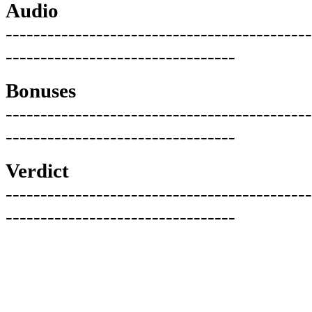
Audio
--------------------------------------------
---------------------------------
Bonuses
--------------------------------------------
---------------------------------
Verdict
--------------------------------------------
---------------------------------