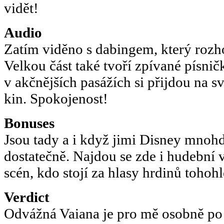
vidět!
Audio
Zatím viděno s dabingem, který rozh
Velkou část také tvoří zpívané písničk
v akčnějších pasážích si přijdou na s
kin. Spokojenost!
Bonuses
Jsou tady a i když jimi Disney mnohdy 
dostatečně. Najdou se zde i hudební 
scén, kdo stojí za hlasy hrdinů tohoh
Verdict
Odvážná Vaiana je pro mě osobně po