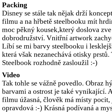
Packing
Disney se stále tak nějak drží konce
filmu a na hřbetě steelbooku mít hrdi
moc pěkný kousek,který doslova zve
dobrodružství. Vnitřní artwork zachy
Líbí se mi barvy steelbooku i lesklej
která však nezanechává otisky prstů.
Steelbook rozhodně zasloužil :-)
Video
Tak tohle se vážně povedlo. Obraz 
barvami a ostrost je také vynikající.
filmu úžasná, člověk má místy pocit,
opravdová :-) Krásná podívaná a my