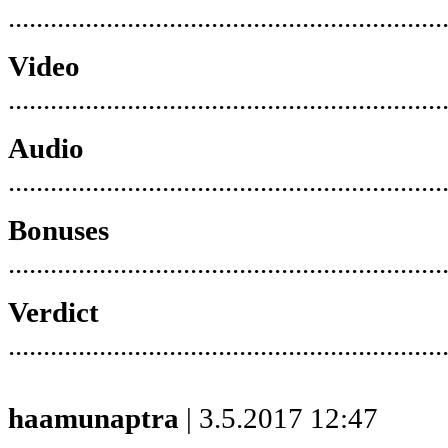
..............................................................
Video
..............................................................
Audio
..............................................................
Bonuses
..............................................................
Verdict
..............................................................
haamunaptra
| 3.5.2017 12:47