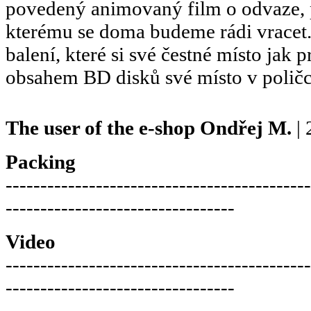
povedený animovaný film o odvaze, př
kterému se doma budeme rádi vracet.
balení, které si své čestné místo jak 
obsahem BD disků své místo v poličc
The user of the e-shop
Ondřej M.
| 
Packing
--------------------------------------------
---------------------------------
Video
--------------------------------------------
---------------------------------