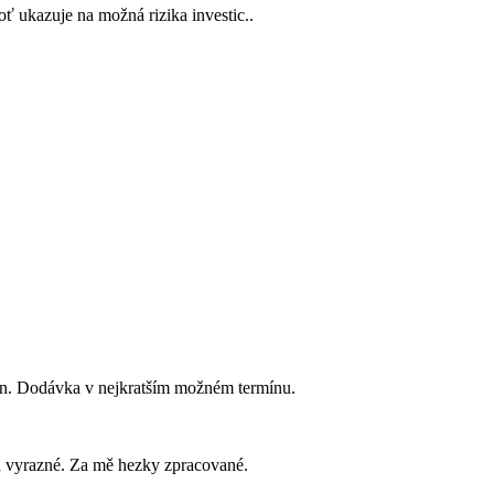
boť ukazuje na možná rizika investic..
en. Dodávka v nejkratším možném termínu.
 a vyrazné. Za mě hezky zpracované.