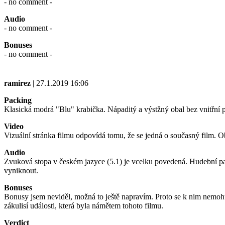
- no comment -
Audio
- no comment -
Bonuses
- no comment -
ramirez
| 27.1.2019 16:06
Packing
Klasická modrá "Blu" krabička. Nápaditý a výstžný obal bez vnitřní 
Video
Vizuální stránka filmu odpovídá tomu, že se jedná o současný film. O
Audio
Zvuková stopa v českém jazyce (5.1) je vcelku povedená. Hudební 
vyniknout.
Bonuses
Bonusy jsem neviděl, možná to ještě napravím. Proto se k nim nemohu 
zákulisí události, která byla námětem tohoto filmu.
Verdict