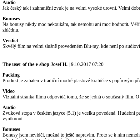
Audio
Jak český tak i zahraniční zvuk je na velmi vysoké urovni. Velmi dob
Bonuses
Na bonusy nikdy moc nekoukám, tak nemohu ani moc hodnotit. Věřím
zhlédnu.
Verdict
Skvělý film na velmi slušně provedeném Blu-ray, kde není po audiovi
The user of the e-shop
Josef H.
| 9.10.2017 07:20
Packing
Produkt je zabalen v tradiční modré plastové krabičce s papírovým pře
Video
Vizuální stránka filmu odpovídá tomu, že se jedná o současný film. O
Audio
Zvuková stopa v českém jazyce (5.1) je vcelku povedená. Hudební 
vyniknout.
Bonuses
Bonusy jsem neviděl, možná to ještě napravím. Proto se k nim nemohu 