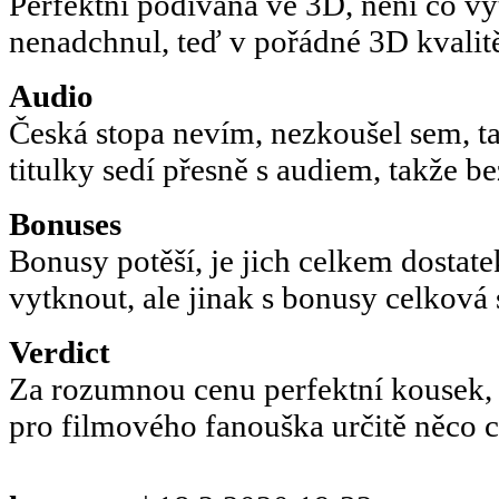
Perfektní podívaná ve 3D, není co v
nenadchnul, teď v pořádné 3D kvalit
Audio
Česká stopa nevím, nezkoušel sem, t
titulky sedí přesně s audiem, takže b
Bonuses
Bonusy potěší, je jich celkem dostate
vytknout, ale jinak s bonusy celková
Verdict
Za rozumnou cenu perfektní kousek,
pro filmového fanouška určitě něco co