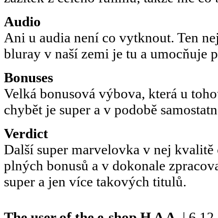
Audio
Ani u audia není co vytknout. Ten ne
bluray v naší zemi je tu a umocňuje p
Bonuses
Velká bonusová výbova, která u toho
chybět je super a v podobě samosta
Verdict
Další super marvelovka v nej kvalitě
plných bonusů a v dokonale zpracov
super a jen více takových titulů.
The user of the e-shop
H A A.
| 6.12