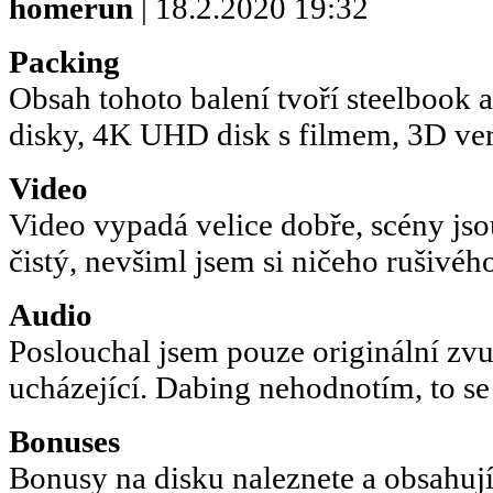
homerun
| 18.2.2020 19:32
Packing
Obsah tohoto balení tvoří steelbook a 
disky, 4K UHD disk s filmem, 3D verz
Video
Video vypadá velice dobře, scény jsou
čistý, nevšiml jsem si ničeho rušivéh
Audio
Poslouchal jsem pouze originální zvu
ucházející. Dabing nehodnotím, to se
Bonuses
Bonusy na disku naleznete a obsahují 