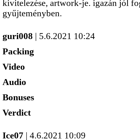
kivitelezése, artwork-je. igazán jól f
gyűjteményben.
guri008
| 5.6.2021 10:24
Packing
Video
Audio
Bonuses
Verdict
Ice07
| 4.6.2021 10:09