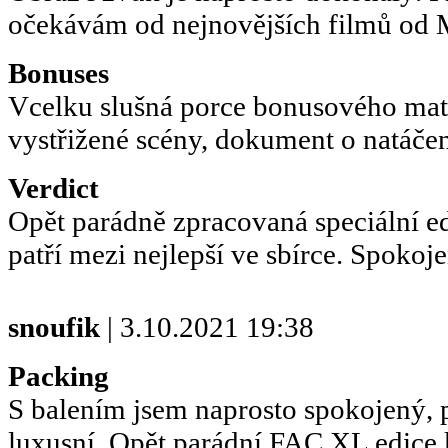
očekávám od nejnovějších filmů od M
Bonuses
Vcelku slušná porce bonusového mate
vystřižené scény, dokument o natáčení
Verdict
Opět parádně zpracovaná speciální e
patří mezi nejlepší ve sbírce. Spokoje
snoufik
| 3.10.2021 19:38
Packing
S balením jsem naprosto spokojený, 
luxusní. Opět parádní FAC XL edice k