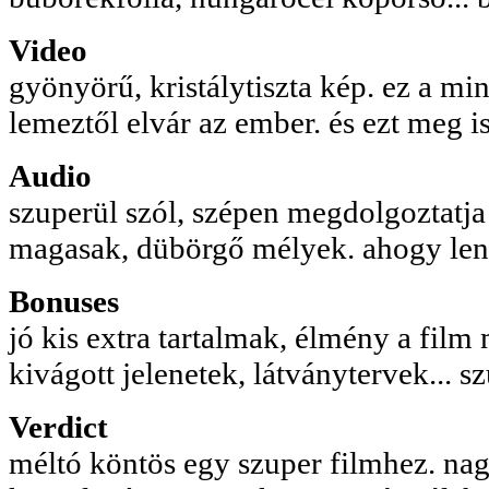
Video
gyönyörű, kristálytiszta kép. ez a m
lemeztől elvár az ember. és ezt meg is
Audio
szuperül szól, szépen megdolgoztatja
magasak, dübörgő mélyek. ahogy lenn
Bonuses
jó kis extra tartalmak, élmény a film 
kivágott jelenetek, látványtervek... s
Verdict
méltó köntös egy szuper filmhez. na