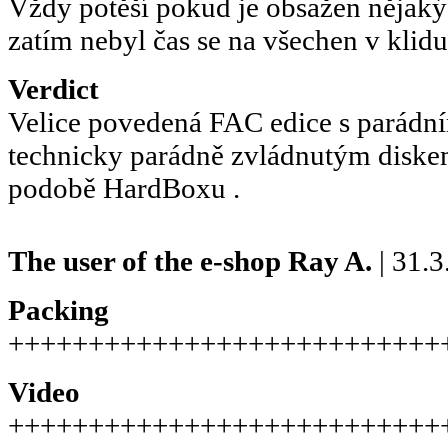
Vždy potěší pokud je obsažen nějaký
zatím nebyl čas se na všechen v klidu
Verdict
Velice povedená FAC edice s parádn
technicky parádně zvládnutým diske
podobě HardBoxu .
The user of the e-shop
Ray A.
| 31.3
Packing
+++++++++++++++++++++++++++
Video
+++++++++++++++++++++++++++