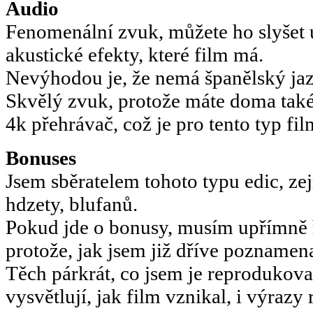
Audio
Fenomenální zvuk, můžete ho slyšet 
akustické efekty, které film má.
Nevýhodou je, že nemá španělský ja
Skvělý zvuk, protože máte doma také
4k přehrávač, což je pro tento typ fi
Bonuses
Jsem sběratelem tohoto typu edic, ze
hdzety, blufanů.
Pokud jde o bonusy, musím upřímně ří
protože, jak jsem již dříve poznamena
Těch párkrát, co jsem je reprodukova
vysvětlují, jak film vznikal, i výrazy 