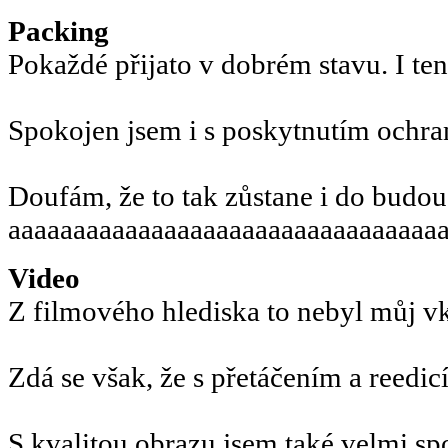
Packing
Pokaždé přijato v dobrém stavu. I ten
Spokojen jsem i s poskytnutím ochra
Doufám, že to tak zůstane i do budou
aaaaaaaaaaaaaaaaaaaaaaaaaaaaaaaaa
Video
Z filmového hlediska to nebyl můj v
Zdá se však, že s přetáčením a reedicí 
S kvalitou obrazu jsem také velmi sp