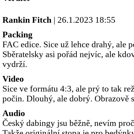
Rankin Fitch
| 26.1.2023 18:55
Packing
FAC edice. Sice už lehce drahý, ale 
Sběratelsky asi pořád nejvíc, ale kdov
vydrží.
Video
Sice ve formátu 4:3, ale prý to tak reži
počin. Dlouhý, ale dobrý. Obrazově 
Audio
Český dabingy jsu běžně, nevím proč
Takže originální stopa je pro bedýnk