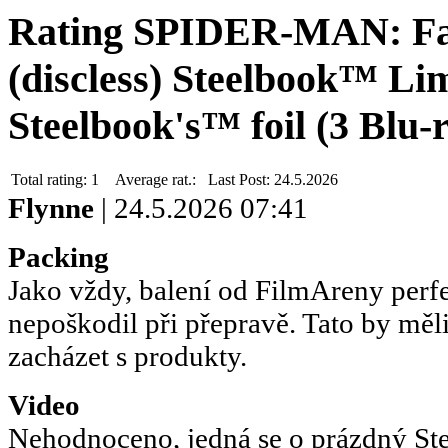
Rating SPIDER-MAN: 
(discless) Steelbook™ Lim
Steelbook's™ foil (3 Blu-
Total rating:
1
Average rat.:
Last Post:
24.5.2026
Flynne
| 24.5.2026 07:41
Packing
Jako vždy, balení od FilmAreny perfe
nepoškodil při přepravě. Tato by měli 
zacházet s produkty.
Video
Nehodnoceno, jedná se o prázdný St