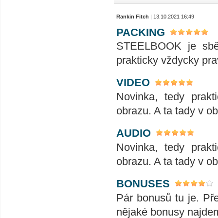
Rankin Fitch
| 13.10.2021 16:49
PACKING
STEELBOOK je sběr
prakticky vždycky pra
VIDEO
Novinka, tedy prakt
obrazu. A ta tady v o
AUDIO
Novinka, tedy prakt
obrazu. A ta tady v o
BONUSES
Pár bonusů tu je. Př
nějaké bonusy najdeme