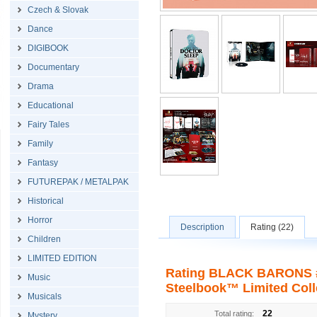
Czech & Slovak
Dance
DIGIBOOK
Documentary
Drama
Educational
Fairy Tales
Family
Fantasy
FUTUREPAK / METALPAK
Historical
Horror
Description
Rating (22)
Children
LIMITED EDITION
Rating BLACK BARONS #
Music
Steelbook™ Limited Colle
Musicals
22
Total rating:
Mystery