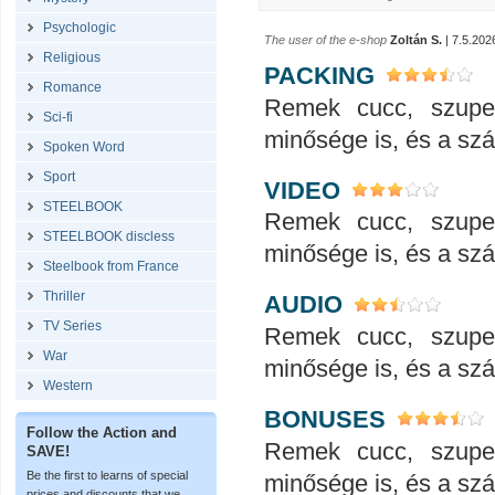
Psychologic
The user of the e-shop
Zoltán S.
| 7.5.202
Religious
PACKING
Romance
Remek cucc, szupe
Sci-fi
minősége is, és a száll
Spoken Word
Sport
VIDEO
STEELBOOK
Remek cucc, szupe
STEELBOOK discless
minősége is, és a száll
Steelbook from France
Thriller
AUDIO
TV Series
Remek cucc, szupe
War
minősége is, és a száll
Western
BONUSES
Follow the Action and
Remek cucc, szupe
SAVE!
Be the first to learns of special
minősége is, és a száll
prices and discounts that we