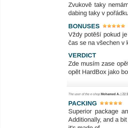
Zvukově taky nemám 
dabing taky v pořádk
BONUSES
Vždy potěší pokud je
čas se na všechen v k
VERDICT
Zde musím zase opět 
opět HardBox jako bon
The user of the e-shop
Mohamed A.
| 22.
PACKING
Superior package an
Additionally, and a bit
it's made of.