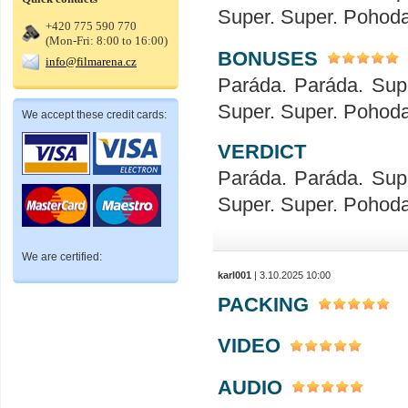
Super. Super. Pohod
+420 775 590 770
(Mon-Fri: 8:00 to 16:00)
BONUSES
info@filmarena.cz
Paráda. Paráda. Sup
Super. Super. Pohod
We accept these credit cards:
VERDICT
Paráda. Paráda. Sup
Super. Super. Pohod
We are certified:
karl001
| 3.10.2025 10:00
PACKING
VIDEO
AUDIO