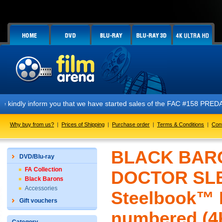
orm you that we have started sales of the FAC #158 PREDATOR E1 + E2 + 
Why buy from us?
|
Prices of Shipping
|
Purchase order
|
Terms & Conditions
|
Con
BLACK BARO
DVD/Blu-ray
FA Collection
DOCTOR SLEE
Black Barons
Accessories
Steelbook™ L
Gift vouchers
numbered (4K