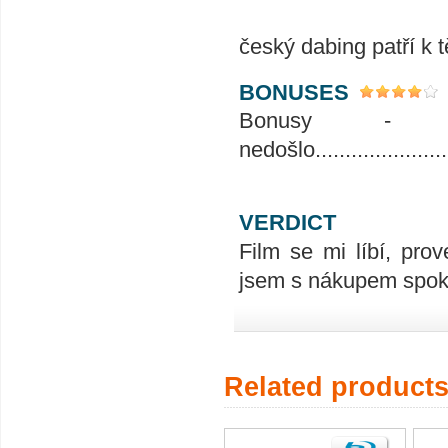
český dabing patří k 
BONUSES
Bonusy - 
nedošlo.........................
VERDICT
Film se mi líbí, prov
jsem s nákupem spoko
Related product