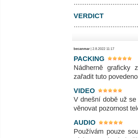
..................................
VERDICT
..................................
becanmar
| 2.8.2022 11:17
PACKING
Nádherně graficky 
zařadit tuto povedenou
VIDEO
V dnešní době už se j
věnovat pozornost tele
AUDIO
Používám pouze soun