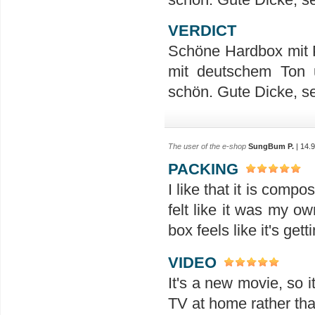
VERDICT
Schöne Hardbox mit P
mit deutschem Ton u
schön. Gute Dicke, se
The user of the e-shop
SungBum P.
| 14.
PACKING
I like that it is compo
felt like it was my o
box feels like it's gett
VIDEO
It's a new movie, so i
TV at home rather than