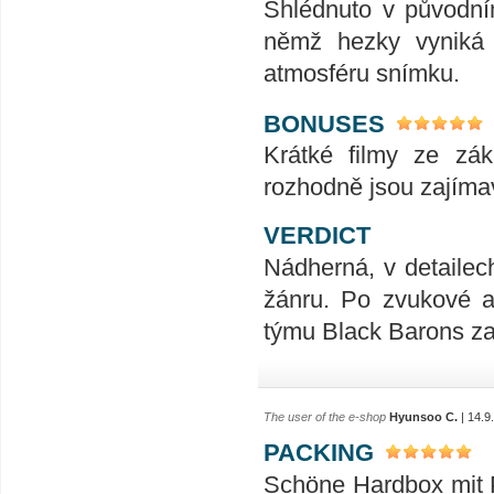
Shlédnuto v původním
němž hezky vyniká z
atmosféru snímku.
BONUSES
Krátké filmy ze zák
rozhodně jsou zajíma
VERDICT
Nádherná, v detailec
žánru. Po zvukové a
týmu Black Barons za 
The user of the e-shop
Hyunsoo C.
| 14.9
PACKING
Schöne Hardbox mit P