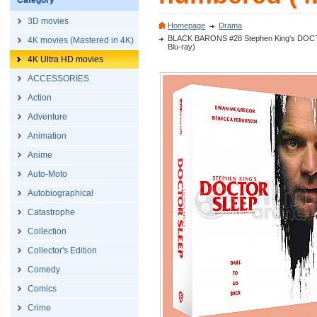
Category
3D movies
Homepage
Drama
BLACK BARONS #28 Stephen King's DOCTOR 
4K movies (Mastered in 4K)
Blu-ray)
4K Ultra HD movies
ACCESSORIES
Action
Adventure
Animation
Anime
Auto-Moto
Autobiographical
Catastrophe
Collection
Collector's Edition
Comedy
Comics
Crime