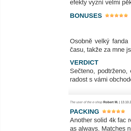
efekty vyzní velmi pě
BONUSES
Osobně velký fanda 
času, takže za mne js
VERDICT
Sečteno, podtrženo, 
radost s vámi obchodo
The user of the e-shop
Robert M.
| 13.10.
PACKING
Another solid 4k fac r
as always. Matches ni