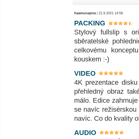
haamunaptra
| 21.9.2021 14:58
PACKING
Stylový fullslip s 
sběratelské pohledn
celkovému konceptu
kouskem :-)
VIDEO
4K prezentace disku n
přehledný obraz tak
málo. Edice zahrnuje 
se navíc režisérskou
navíc. Co do kvality o
AUDIO