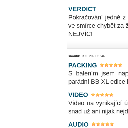
VERDICT
Pokračování jedné z 
ve smírce chybět za ž
NEJVÍC!
snoufik
| 3.10.2021 19:44
PACKING
S balením jsem napr
parádní BB XL edice k
VIDEO
Video na vynikající ú
snad už ani nijak nej
AUDIO