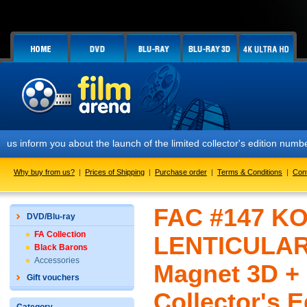
 you about the launch of the limited collector's edition numbered FAC
Why buy from us?
|
Prices of Shipping
|
Purchase order
|
Terms & Conditions
|
Con
FAC #147 KO
DVD/Blu-ray
FA Collection
LENTICULAR 
Black Barons
Accessories
Magnet 3D +
Gift vouchers
Collector's 