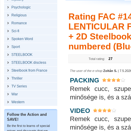
Psychologic
Rating FAC #1
Religious
Romance
LENTICULAR FU
Sci-fi
+ 2D Steelbook
Spoken Word
numbered (Blu-
Sport
STEELBOOK
27
Total rating:
STEELBOOK discless
Steelbook from France
The user of the e-shop
Zoltán S.
| 7.5.202
Thriller
PACKING
TV Series
Remek cucc, szupe
War
minősége is, és a száll
Western
VIDEO
Follow the Action and
Remek cucc, szupe
SAVE!
minősége is, és a száll
Be the first to learns of special
prices and discounts that we