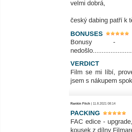
velmi dobrá,
český dabing patří k 
BONUSES
Bonusy - 
nedošlo.........................
VERDICT
Film se mi líbí, prov
jsem s nákupem spoko
Rankin Fitch
| 11.8.2021 08:14
PACKING
FAC edice - upgrade,
kousek z dílny Filmar