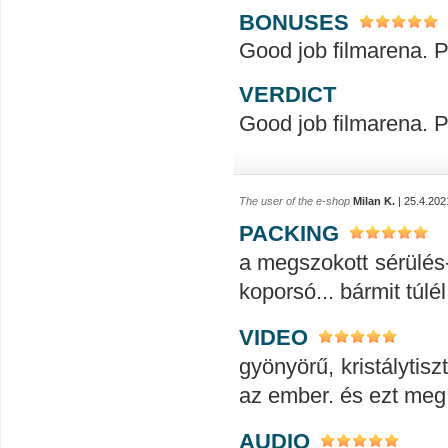
BONUSES
Good job filmarena. Perfect!!
VERDICT
Good job filmarena. Perfect!!
The user of the e-shop
Milan K.
| 25.4.202
PACKING
a megszokott sérülés
koporsó... bármit túlél
VIDEO
gyönyörű, kristálytis
az ember. és ezt meg 
AUDIO