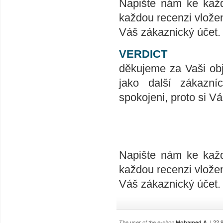
Napište nám ke každ
každou recenzi vlože
Váš zákaznický účet.
VERDICT
děkujeme za Vaši ob
jako další zákazní
spokojeni, proto si V
Napište nám ke každ
každou recenzi vlože
Váš zákaznický účet.
The user of the e-shop
Mohamed A.
| 22.