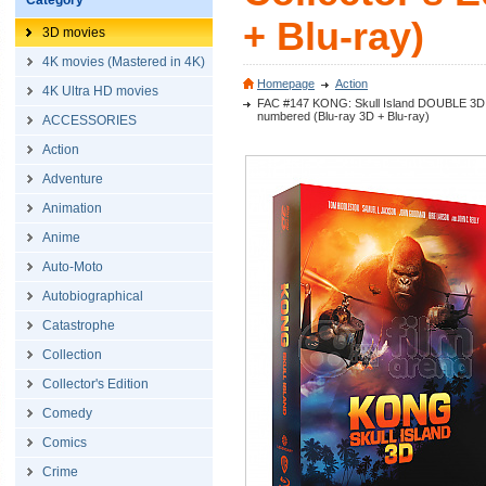
Category
+ Blu-ray)
3D movies
4K movies (Mastered in 4K)
Homepage
Action
4K Ultra HD movies
FAC #147 KONG: Skull Island DOUBLE 3D L
numbered (Blu-ray 3D + Blu-ray)
ACCESSORIES
Action
Adventure
Animation
Anime
Auto-Moto
Autobiographical
Catastrophe
Collection
Collector's Edition
Comedy
Comics
Crime