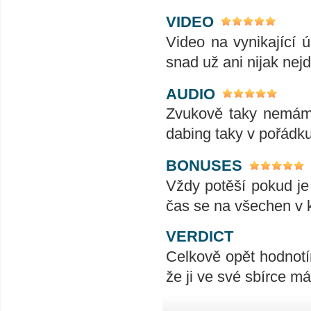
VIDEO
Video na vynikající ú
snad už ani nijak nej
AUDIO
Zvukově taky nemám 
dabing taky v pořádk
BONUSES
Vždy potěší pokud je
čas se na všechen v k
VERDICT
Celkově opět hodnotí
že ji ve své sbírce m