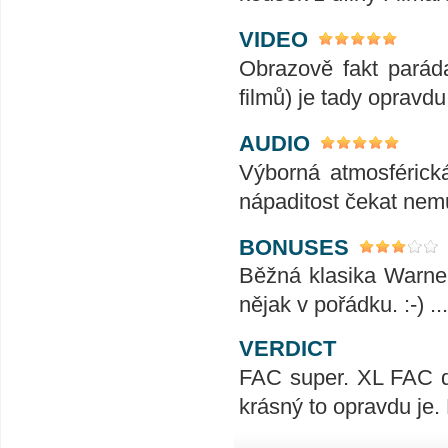
VIDEO
Obrazově fakt parád
filmů) je tady opravd
AUDIO
Výborná atmosférická
nápaditost čekat nem
BONUSES
Běžná klasika Warner
nějak v pořádku. :-) .....
VERDICT
FAC super. XL FAC d
krásný to opravdu je.