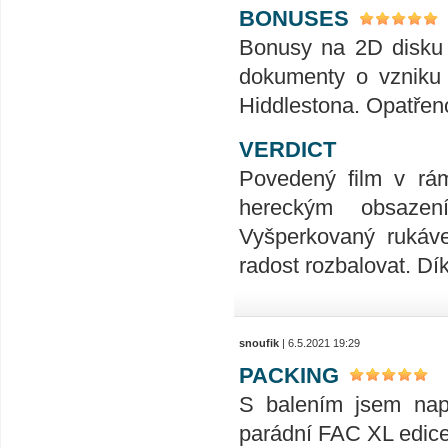
BONUSES
Bonusy na 2D disku 
dokumenty o vzniku 
Hiddlestona. Opatřeno 
VERDICT
Povedený film v rám
hereckým obsazení
Vyšperkovaný rukáve
radost rozbalovat. Dík
snoufik
| 6.5.2021 19:29
PACKING
S balením jsem napr
parádní FAC XL edice 