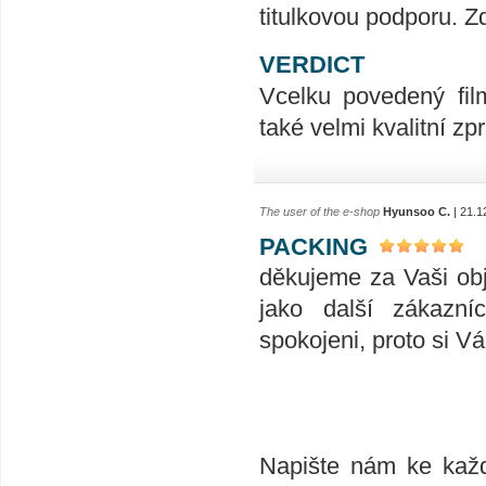
titulkovou podporu. Z
VERDICT
Vcelku povedený film
také velmi kvalitní z
The user of the e-shop
Hyunsoo C.
| 21.1
PACKING
děkujeme za Vaši ob
jako další zákazní
spokojeni, proto si V
Napište nám ke každ