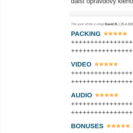
další opravdový klen
The user of the e-shop
David R.
| 25.4.20
PACKING
++++++++++++++++
++++++++++++++++
VIDEO
++++++++++++++++
++++++++++++++++
AUDIO
++++++++++++++++
++++++++++++++++
BONUSES