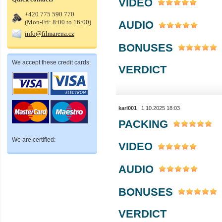
VIDEO
+420 775 590 770
(Mon-Fri: 8:00 to 16:00)
AUDIO
info@filmarena.cz
BONUSES
We accept these credit cards:
VERDICT
karl001
| 1.10.2025 18:03
PACKING
We are certified:
VIDEO
AUDIO
BONUSES
VERDICT