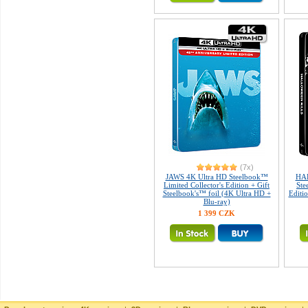
(7x)
JAWS 4K Ultra HD Steelbook™
HAL
Limited Collector's Edition + Gift
Ste
Steelbook's™ foil (4K Ultra HD +
Editio
Blu-ray)
1 399 CZK