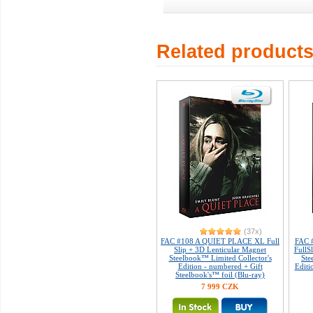
Related product
(37x)
FAC #108 A QUIET PLACE XL Full
FAC 
Slip + 3D Lenticular Magnet
FullS
Steelbook™ Limited Collector's
Ste
Edition - numbered + Gift
Editi
Steelbook's™ foil (Blu-ray)
7 999 CZK