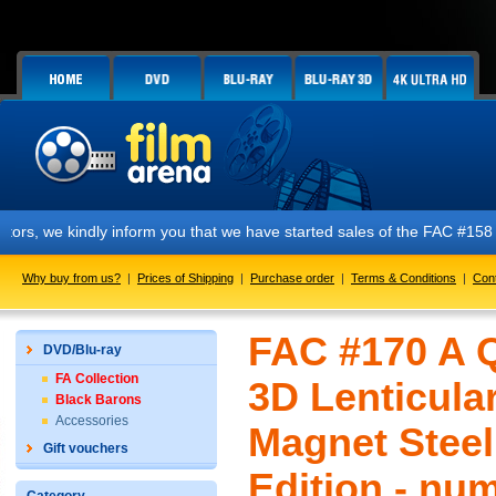
dly inform you that we have started sales of the FAC #158 PREDATOR E1 
Why buy from us?
|
Prices of Shipping
|
Purchase order
|
Terms & Conditions
|
Con
FAC #170 A Q
DVD/Blu-ray
FA Collection
3D Lenticula
Black Barons
Accessories
Magnet Steel
Gift vouchers
Edition - nu