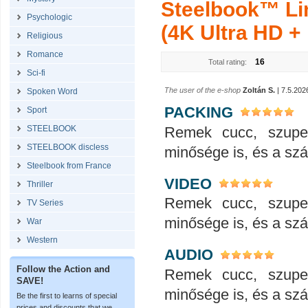
Steelbook™ Lim
Psychologic
(4K Ultra HD + 
Religious
Romance
16
Total rating:
Sci-fi
The user of the e-shop
Zoltán S.
| 7.5.202
Spoken Word
PACKING
Sport
Remek cucc, szupe
STEELBOOK
STEELBOOK discless
minősége is, és a száll
Steelbook from France
VIDEO
Thriller
Remek cucc, szupe
TV Series
minősége is, és a száll
War
Western
AUDIO
Follow the Action and
Remek cucc, szupe
SAVE!
minősége is, és a száll
Be the first to learns of special
prices and discounts that we