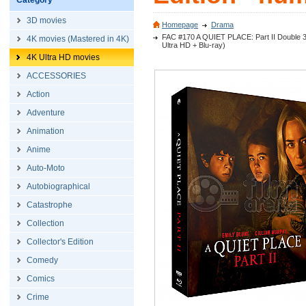
Category
3D movies
Homepage
Drama
FAC #170 A QUIET PLACE: Part II Double 3D
4K movies (Mastered in 4K)
Ultra HD + Blu-ray)
4K Ultra HD movies
ACCESSORIES
Action
Adventure
Animation
Anime
Auto-Moto
Autobiographical
Catastrophe
Collection
Collector's Edition
Comedy
Comics
Crime