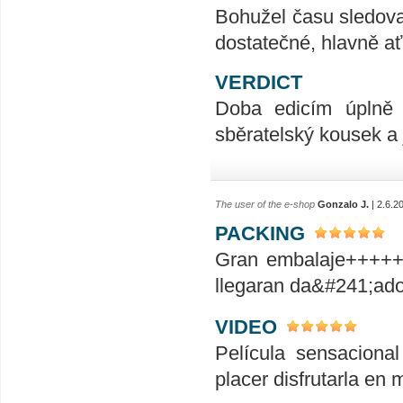
Bohužel času sledova
dostatečné, hlavně ať
VERDICT
Doba edicím úplně n
sběratelský kousek a 
The user of the e-shop
Gonzalo J.
| 2.6.2
PACKING
Gran embalaje+++++S
llegaran da&#241;ados
VIDEO
Película sensaciona
placer disfrutarla en m