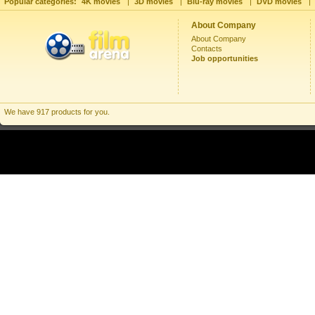
Popular categories:
4K movies
|
3D movies
|
Blu-ray movies
|
DVD movies
|
About Company
About Company
Contacts
Job opportunities
We have 917 products for you.