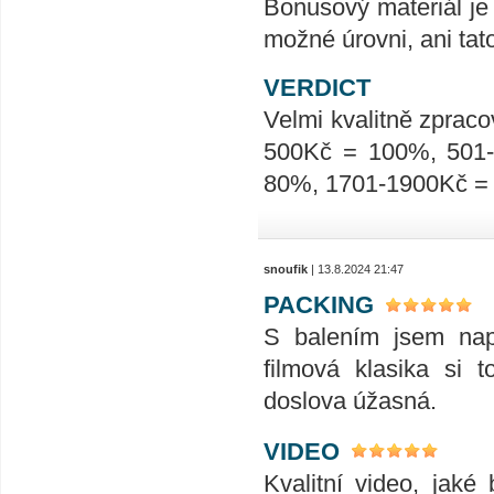
Bonusový materiál je 
možné úrovni, ani tat
VERDICT
Velmi kvalitně zpraco
500Kč = 100%, 501
80%, 1701-1900Kč =
snoufik
| 13.8.2024 21:47
PACKING
S balením jsem napr
filmová klasika si 
doslova úžasná.
VIDEO
Kvalitní video, jak