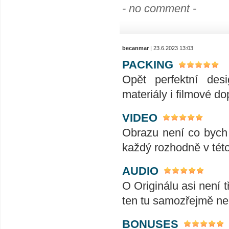
- no comment -
becanmar
| 23.6.2023 13:03
PACKING
Opět perfektní desi
materiály i filmové d
VIDEO
Obrazu není co bych 
každý rozhodně v této 
AUDIO
O Originálu asi není 
ten tu samozřejmě ne
BONUSES