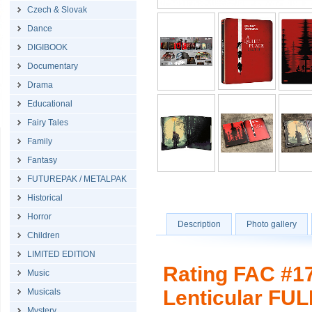
Czech & Slovak
Dance
DIGIBOOK
Documentary
Drama
Educational
Fairy Tales
Family
Fantasy
FUTUREPAK / METALPAK
Historical
Horror
Description
Photo gallery
Children
LIMITED EDITION
Rating FAC #17
Music
Lenticular FUL
Musicals
Mystery