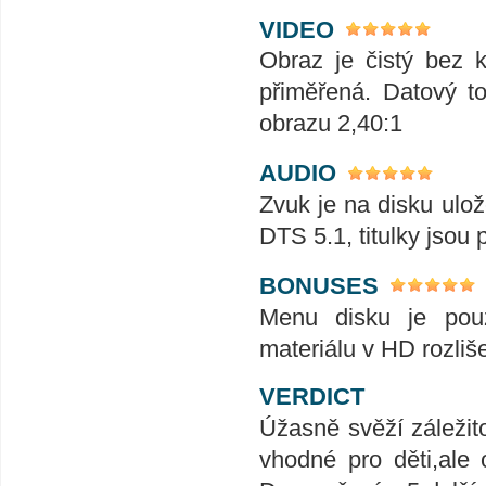
VIDEO
Obraz je čistý bez k
přiměřená. Datový t
obrazu 2,40:1
AUDIO
Zvuk je na disku ulo
DTS 5.1, titulky jsou 
BONUSES
Menu disku je pouz
materiálu v HD rozliš
VERDICT
Úžasně svěží záležito
vhodné pro děti,ale 