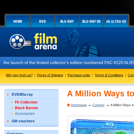
ch of the limited collector's edition numbered FAC #120 ALIEN Glow In
Why buy from us?
|
Prices of Shipping
|
Purchase order
|
Terms & Conditions
|
Con
A Million Ways to
DVD/Blu-ray
FA Collection
Homepage
Comedy
A Million Ways t
Black Barons
Accessories
Gift vouchers