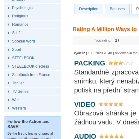
Psychologic
Description
Bonuses
R
Religious
Romance
Rating A Million Ways to 
Sci-fi
17
Total rating:
Spoken Word
Sport
ryan32
| 18.3.2020 20:40 | reviewed in th
STEELBOOK
PACKING
STEELBOOK discless
Standardně zpracovan
Steelbook from France
snímku, který nenabíz
Thriller
potisk na přední stra
TV Series
War
VIDEO
Western
Obrazová stránka je 
žádnou vadu. V dnešní
Follow the Action and
SAVE!
Be the first to learns of special
AUDIO
prices and discounts that we