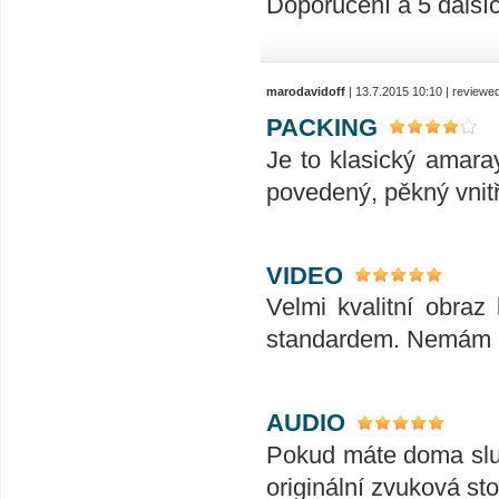
Doporučení a 5 dalšíc
marodavidoff
| 13.7.2015 10:10 | reviewe
PACKING
Je to klasický amaray
povedený, pěkný vnitř
VIDEO
Velmi kvalitní obraz 
standardem. Nemám c
AUDIO
Pokud máte doma sluš
originální zvuková s