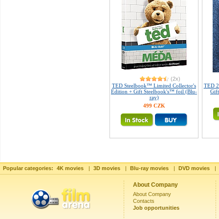
(2x)
TED Steelbook™ Limited Collector's
TED 2 
Edition + Gift Steelbook's™ foil (Blu-
Gif
ray)
499 CZK
Popular categories:
4K movies
|
3D movies
|
Blu-ray movies
|
DVD movies
|
About Company
About Company
Contacts
Job opportunities