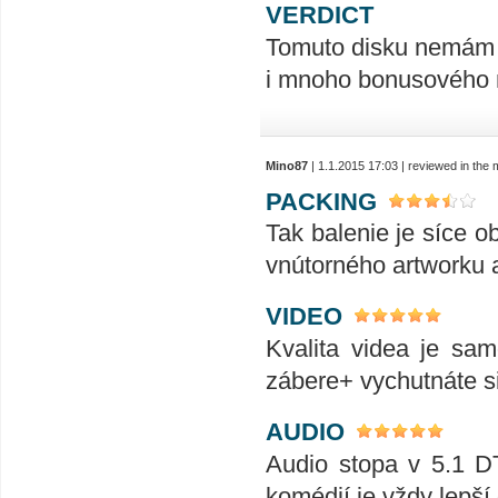
VERDICT
Tomuto disku nemám 
i mnoho bonusového m
Mino87
| 1.1.2015 17:03 | reviewed in the
PACKING
Tak balenie je síce o
vnútorného artworku a
VIDEO
Kvalita videa je sam
zábere+ vychutnáte si
AUDIO
Audio stopa v 5.1 D
komédií je vždy lepší