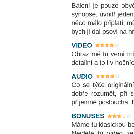
Balení je pouze obyč
synopse, uvnitř jeden
něco málo připlatí, mů
bych ji dal psovi na hr
VIDEO
Obraz mě tu vemi mile
detailní a to i v nočn
AUDIO
Co se týče origináln
dobře rozumět, při 
příjemně poslouchá.
BONUSES
Máme tu klasickou bo
Nejdete tu video ze 