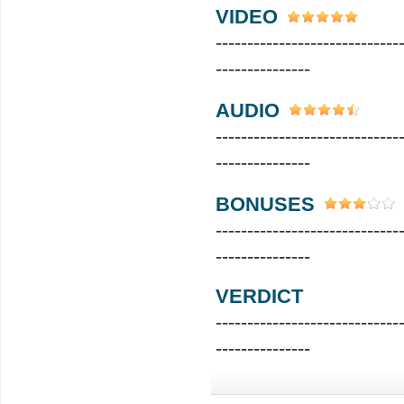
VIDEO
-----------------------------
---------------
AUDIO
-----------------------------
---------------
BONUSES
-----------------------------
---------------
VERDICT
-----------------------------
---------------