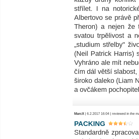
střílet. I na notori
Albertovo se právě p
Theron) a nejen že t
svatou trpělivost a 
„studium střelby" živ
(Neil Patrick Harris)
Vyhráno ale mít nebu
čím dál větší slabost, 
široko daleko (Liam N
a ovčákem pochopite
MarcX
| 6.2.2017 16:04 | reviewed in the 
PACKING
Standardně zpracovan