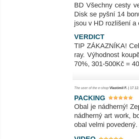
BD Všechny cesty ved
Disk se pyšní 14 bon
jsou v HD rozlišení a
VERDICT
TIP ZÁKAZNÍKA! Celk
ray. Výhodnost koup
70%, 301-500Kč = 4
The user of the e-shop
Vlastimil F.
| 17.12
PACKING
Obal je nádherný! Zep
nádherný art work, bo
obal velmi povedený.
VIDEO