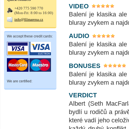
VIDEO
+420 775 590 770
(Mon-Fri: 8:00 to 16:00)
Balení je klasika al
info@filmarena.cz
bluray zvykem a najd
AUDIO
We accept these credit cards:
Balení je klasika al
bluray zvykem a najd
BONUSES
Balení je klasika al
bluray zvykem a najd
We are certified:
VERDICT
Albert (Seth MacFarl
bydlí u rodičů a prá
které vadí jeho celoži
každý druhý konflikt