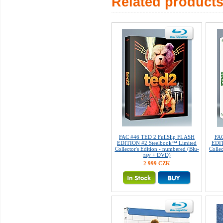
Related product
FAC #46 TED 2 FullSlip FLASH
FAC
EDITION #2 Steelbook™ Limited
EDIT
Collector's Edition - numbered (Blu-
Colle
ray + DVD)
2 999 CZK