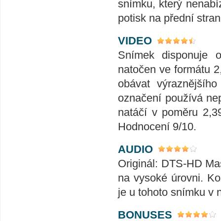
snímku, který nenabíz
potisk na přední stra
VIDEO
Snímek disponuje o
natočen ve formátu 2,
obávat výraznějšího
označení používá nep
natáčí v poměru 2,391
Hodnocení 9/10.
AUDIO
Originál: DTS-HD Mast
na vysoké úrovni. Kol
je u tohoto snímku v
BONUSES