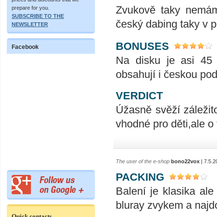
Zvukově taky nemám 
prepare for you.
SUBSCRIBE TO THE
český dabing taky v 
NEWSLETTER
BONUSES
Facebook
Na disku je asi 45 
obsahují i českou pod
VERDICT
Úžasně svěží záležito
vhodné pro děti,ale o 
The user of the e-shop
bono22vox
| 7.5.2
PACKING
Balení je klasika al
bluray zvykem a najd
Quick contacts