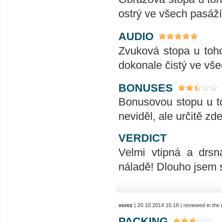
ostrý ve všech pasáží
AUDIO
Zvuková stopa u tohot
dokonale čistý ve vš
BONUSES
Bonusovou stopu u to
neviděl, ale určitě zd
VERDICT
Velmi vtipná a drsn
náladě! Dlouho jsem s
vorez
| 20.10.2014 15:18 | reviewed in th
PACKING