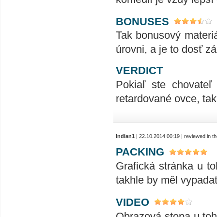
BONUSES
Tak bonusový materiá
úrovni, a je to dosť z
VERDICT
Pokiaľ ste chovateľ
retardované ovce, tak 
Indian1
| 22.10.2014 00:19 | reviewed in 
PACKING
Grafická stránka u to
takhle by měl vypadat
VIDEO
Obrazová stopa u toho