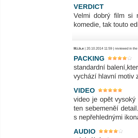
VERDICT
Velmi dobrý film si
komedie, tak touto ed
M.i.k.e
| 20.10.2014 11:59 | reviewed in t
PACKING
standardní balení,kte
vychází hlavní motiv 
VIDEO
video je opět vysoký 
ten sebemeněí detail
s nepřehlednými ikona
AUDIO