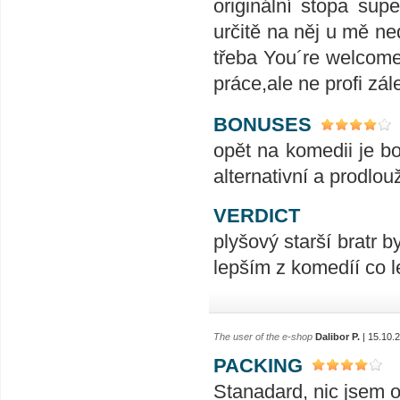
originální stopa su
určitě na něj u mě ne
třeba You´re welcome
práce,ale ne profi zále
BONUSES
opět na komedii je b
alternativní a prodlo
VERDICT
plyšový starší bratr b
lepším z komedíí co l
The user of the e-shop
Dalibor P.
| 15.10.
PACKING
Stanadard, nic jsem o