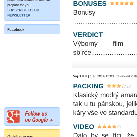
BONUSES
prepare for you.
SUBSCRIBE TO THE
Bonus
NEWSLETTER
..................................
Facebook
VERDICT
Výborný fil
sbírce...........................
VojTEKK
| 1.10.2014 13:03 | reviewed in 
PACKING
Klasický modrý amara
tak u tu pánskou, jel
káry vše ve standardu
VIDEO
Dalo by se říci, že
Quick contacts