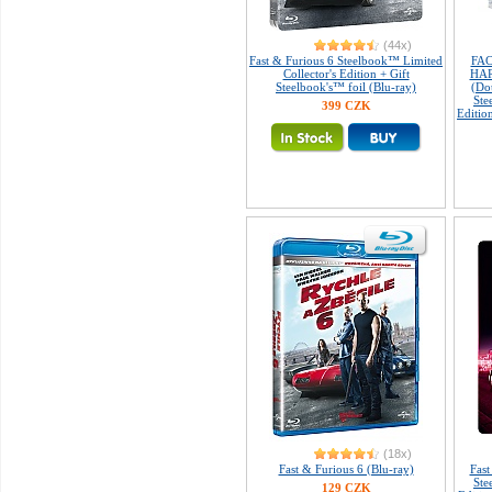
(44x)
Fast & Furious 6 Steelbook™ Limited
FAC
Collector's Edition + Gift
HAR
Steelbook's™ foil (Blu-ray)
(Do
Ste
399 CZK
Editio
(18x)
Fast & Furious 6 (Blu-ray)
Fast
Ste
129 CZK