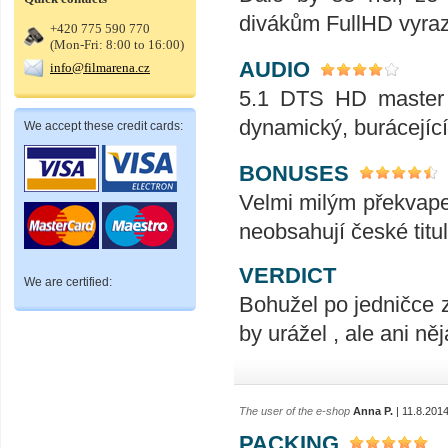
divákům FullHD vyrazí
+420 775 590 770
(Mon-Fri: 8:00 to 16:00)
AUDIO
info@filmarena.cz
5.1 DTS HD master v
dynamický, burácející
We accept these credit cards:
BONUSES
Velmi milým překvape
neobsahují české titul
VERDICT
We are certified:
Bohužel po jedničce za
by urážel , ale ani n
The user of the e-shop
Anna P.
| 11.8.201
PACKING