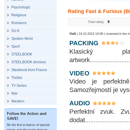
Psychologic
Rating Fast & Furious (B
Religious
6
Total rating:
Romance
Sci-fi
Vidli
| 24.10.2015 19:08 | reviewed in the
Spoken Word
PACKING
Sport
Klasický p
STEELBOOK
artwork.........................
STEELBOOK discless
Steelbook from France
VIDEO
Thriller
Video je perfektn
TV Series
Samozřejmostí je vyso
War
Western
AUDIO
Perfektní zvuk. Z
Follow the Action and
SAVE!
dodat..........................
Be the first to learns of special
prices and discounts that we