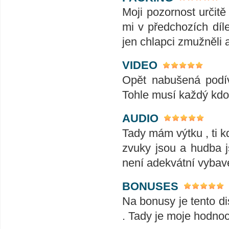
Moji pozornost určitě
mi v předchozích díle
jen chlapci zmužněli 
VIDEO
Opět nabušená podív
Tohle musí každý kdo 
AUDIO
Tady mám výtku , ti k
zvuky jsou a hudba js
není adekvátní vybave
BONUSES
Na bonusy je tento di
. Tady je moje hodnoc