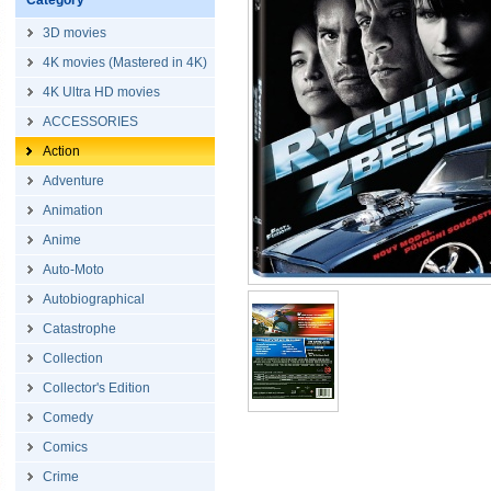
Category
3D movies
4K movies (Mastered in 4K)
4K Ultra HD movies
ACCESSORIES
Action
Adventure
Animation
Anime
Auto-Moto
Autobiographical
Catastrophe
Collection
Collector's Edition
Comedy
Comics
Crime