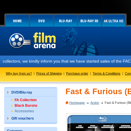
, we kindly inform you that we have started sales of the FAC #158 PRED
Why buy from us?
|
Prices of Shipping
|
Purchase order
|
Terms & Conditions
|
Con
Fast & Furious (B
DVD/Blu-ray
FA Collection
Homepage
Action
Fast & Furious (Bl
Black Barons
Accessories
Gift vouchers