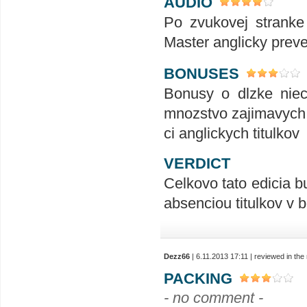
AUDIO
Po zvukovej stranke
Master anglicky preve
BONUSES
Bonusy o dlzke nieco
mnozstvo zajimavych i
ci anglickych titulkov
VERDICT
Celkovo tato edicia b
absenciou titulkov v
Dezz66
| 6.11.2013 17:11 | reviewed in th
PACKING
- no comment -