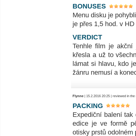
BONUSES
Menu disku je pohybli
je přes 1,5 hod. v HD
VERDICT
Tenhle film je akční
křesla a už to všechno
lámat si hlavu, kdo j
žánru nemusí a konec
Flynne
| 15.2.2016 20:25 | reviewed in th
PACKING
Expediční balení tak
edice je ve formě p
otisky prstů odolném 