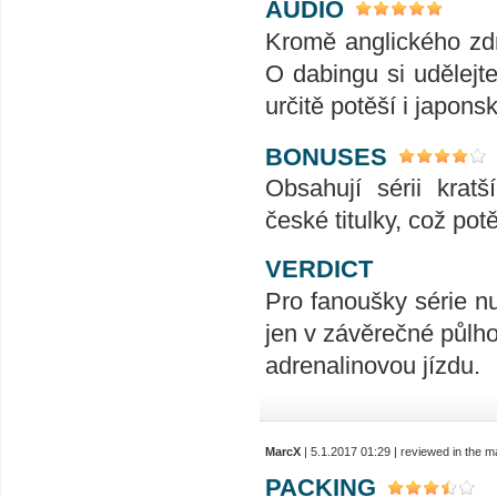
AUDIO
Kromě anglického zdr
O dabingu si udělejt
určitě potěší i japons
BONUSES
Obsahují sérii krat
české titulky, což potě
VERDICT
Pro fanoušky série nu
jen v závěrečné půlho
adrenalinovou jízdu.
MarcX
| 5.1.2017 01:29 | reviewed in the 
PACKING