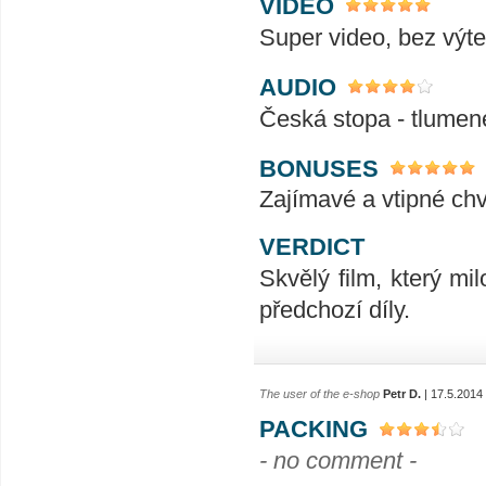
VIDEO
Super video, bez výte
AUDIO
Česká stopa - tlumené
BONUSES
Zajímavé a vtipné chvi
VERDICT
Skvělý film, který mi
předchozí díly.
The user of the e-shop
Petr D.
| 17.5.2014
PACKING
- no comment -