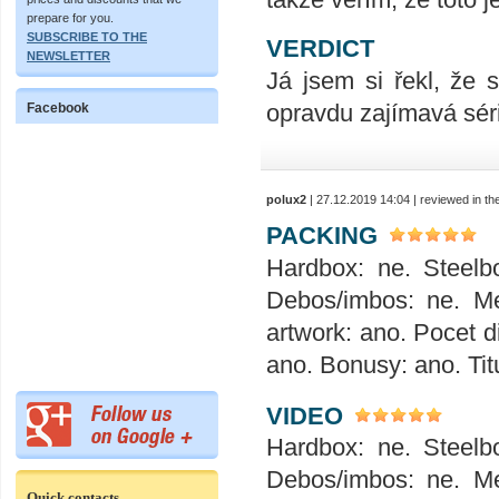
prepare for you.
SUBSCRIBE TO THE
VERDICT
NEWSLETTER
Já jsem si řekl, že s
opravdu zajímavá séri
Facebook
polux2
| 27.12.2019 14:04 | reviewed in t
PACKING
Hardbox: ne. Steelbo
Debos/imbos: ne. Me
artwork: ano. Pocet d
ano. Bonusy: ano. Tit
VIDEO
Hardbox: ne. Steelbo
Debos/imbos: ne. Me
Quick contacts