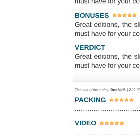
must have for your col
BONUSES
Great editions, the sl
must have for your col
VERDICT
Great editions, the sl
must have for your col
The user of the e-shop
Ondřej M.
| 2.12.2
PACKING
..................................
VIDEO
..................................