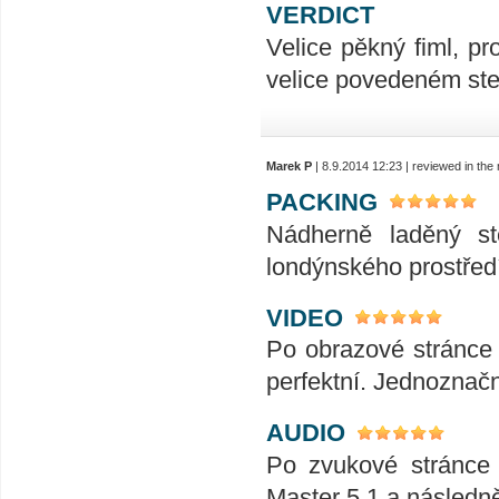
VERDICT
Velice pěkný fiml, pr
velice povedeném ste
Marek P
| 8.9.2014 12:23 | reviewed in th
PACKING
Nádherně laděný ste
londýnského prostředí
VIDEO
Po obrazové stránce 
perfektní. Jednoznač
AUDIO
Po zvukové stránce 
Master 5.1 a následně