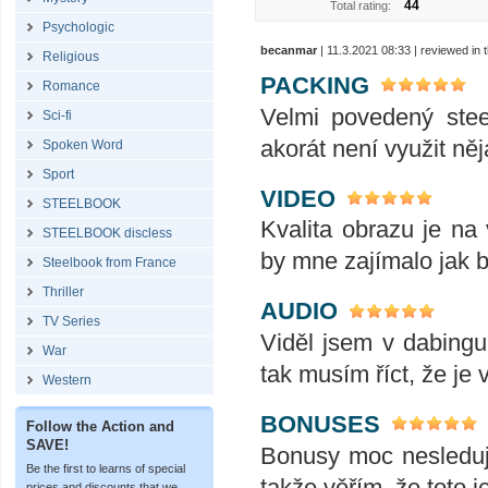
44
Total rating:
Psychologic
becanmar
| 11.3.2021 08:33 | reviewed in
Religious
PACKING
Romance
Velmi povedený stee
Sci-fi
akorát není využit n
Spoken Word
Sport
VIDEO
STEELBOOK
Kvalita obrazu je na
STEELBOOK discless
by mne zajímalo jak 
Steelbook from France
Thriller
AUDIO
TV Series
Viděl jsem v dabingu
War
tak musím říct, že je
Western
BONUSES
Follow the Action and
SAVE!
Bonusy moc nesleduji
Be the first to learns of special
takže věřím, že toto j
prices and discounts that we