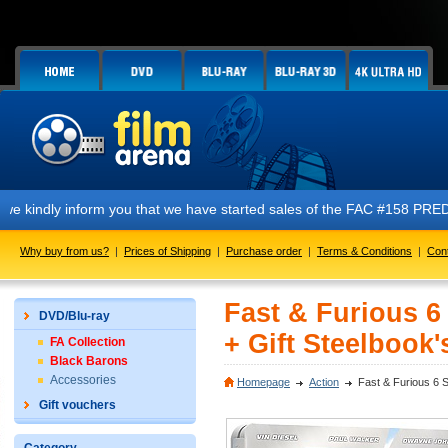
form you that we have started sales of the FAC #158 PREDATOR E1 + E2 +
Why buy from us?
|
Prices of Shipping
|
Purchase order
|
Terms & Conditions
|
Con
Fast & Furious 6
DVD/Blu-ray
+ Gift Steelbook'
FA Collection
Black Barons
Accessories
Homepage
Action
Fast & Furious 6 S
Gift vouchers