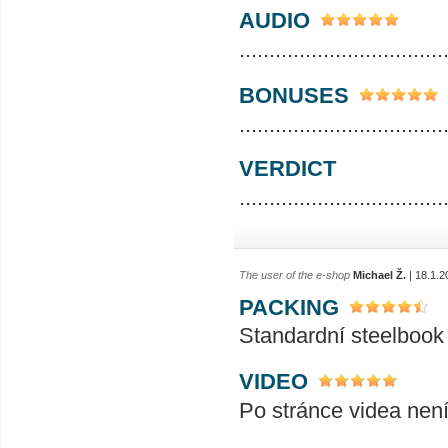
AUDIO
..................................
BONUSES
..................................
VERDICT
..................................
The user of the e-shop
Michael Ž.
| 18.1.2
PACKING
Standardní steelbook
VIDEO
Po stránce videa není