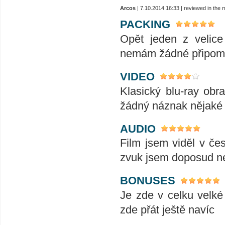
Arcos
| 7.10.2014 16:33 | reviewed in the
PACKING
Opět jeden z velice
nemám žádné připomín
VIDEO
Klasický blu-ray ob
žádný náznak nějaké z
AUDIO
Film jsem viděl v če
zvuk jsem doposud ne
BONUSES
Je zde v celku velk
zde přát ještě navíc