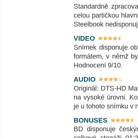
Standardně zpracova
celou partičkou hlavn
Steelbook nedisponuj
VIDEO
Snímek disponuje ob
formátem, v němž byl
Hodnocení 9/10.
AUDIO
Originál: DTS-HD Mast
na vysoké úrovni. Kol
je u tohoto snímku v
BONUSES
BD disponuje českým
celkové stopáži 01: