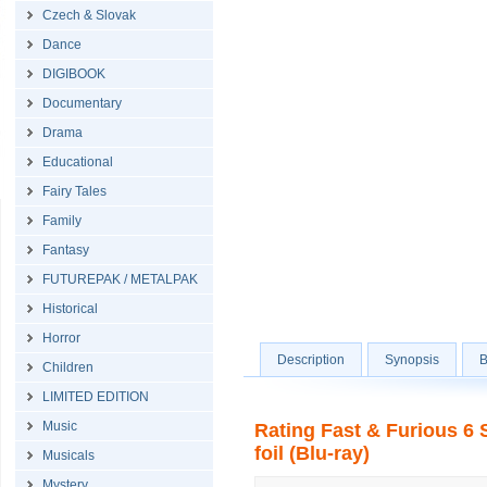
Czech & Slovak
Dance
DIGIBOOK
Documentary
Drama
Educational
Fairy Tales
Family
Fantasy
FUTUREPAK / METALPAK
Historical
Horror
Description
Synopsis
B
Children
LIMITED EDITION
Music
Rating Fast & Furious 6 
foil (Blu-ray)
Musicals
Mystery