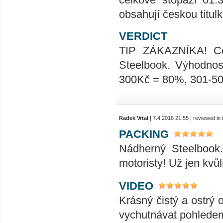
obsahují českou titu
VERDICT
TIP ZÁKAZNÍKA! Cel
Steelbook. Výhodno
300Kč = 80%, 301-5
Radek Vrtal
| 7.4.2016 21:55 | reviewed i
PACKING
Nádherný Steelbook.
motoristy! Už jen kvůl
VIDEO
Krásný čistý a ostrý 
vychutnávat pohledem