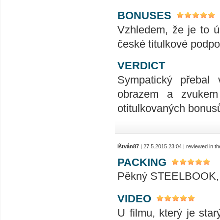
BONUSES
Vzhledem, že je to úp
české titulkové podpo
VERDICT
Sympatický přebal 
obrazem a zvukem 
otitulkovaných bonus
Ištván87
| 27.5.2015 23:04 | reviewed in 
PACKING
Pěkný STEELBOOK, j
VIDEO
U filmu, který je sta