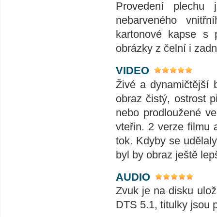
Provedení plechu 
nebarveného vnitřn
kartonové kapse s p
obrázky z čelní i zad
VIDEO
Živé a dynamičtější
obraz čistý, ostrost 
nebo prodloužené ve
vteřin. 2 verze film
tok. Kdyby se udělaly
byl by obraz ještě le
AUDIO
Zvuk je na disku ulo
DTS 5.1, titulky jsou 