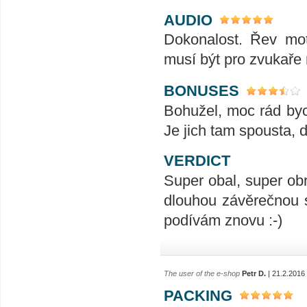
AUDIO
Dokonalost. Řev mot
musí být pro zvukaře 
BONUSES
Bohužel, moc rád byc
Je jich tam spousta, d
VERDICT
Super obal, super ob
dlouhou závěrečnou s
podívám znovu :-)
The user of the e-shop
Petr D.
| 21.2.2016
PACKING