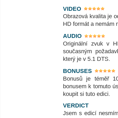
VIDEO
Obrazová kvalita je
HD formát a nemám ni
AUDIO
Originální zvuk v 
současným požadavk
který je v 5.1 DTS.
BONUSES
Bonusů je téměř 10
bonusem k tomuto úsp
koupit si tuto edici.
VERDICT
Jsem s edicí nesmírn