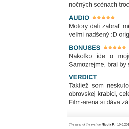
nočných scénach troch
AUDIO
Motory dali zabrať 
veľmi nadšený :D origi
BONUSES
Nakoľko ide o moju
Samozrejme, bral by so
VERDICT
Taktiež som neskuto
obrovskej krabici, ce
Film-arena si dáva zál
The user of the e-shop
Nicola P.
| 10.6.20