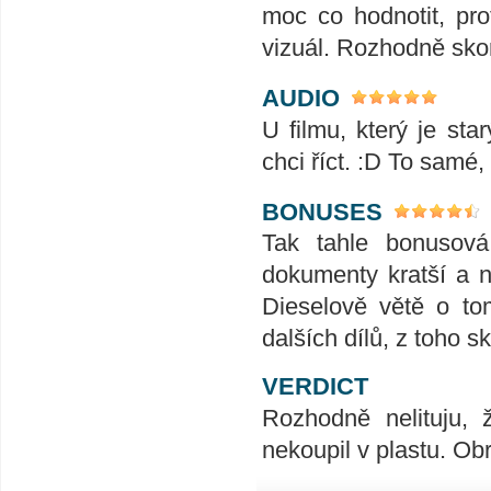
moc co hodnotit, pr
vizuál. Rozhodně sko
AUDIO
U filmu, který je sta
chci říct. :D To samé,
BONUSES
Tak tahle bonusová
dokumenty kratší a ne
Dieselově větě o to
dalších dílů, z toho s
VERDICT
Rozhodně nelituju, 
nekoupil v plastu. Ob