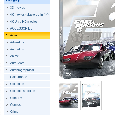
Category
3D movies
4K movies (Mastered in 4K)
4K Ultra HD movies
ACCESSORIES
Action
Adventure
Animation
Anime
Auto-Moto
Autobiographical
Catastrophe
Collection
Collector's Edition
Comedy
Comics
Crime