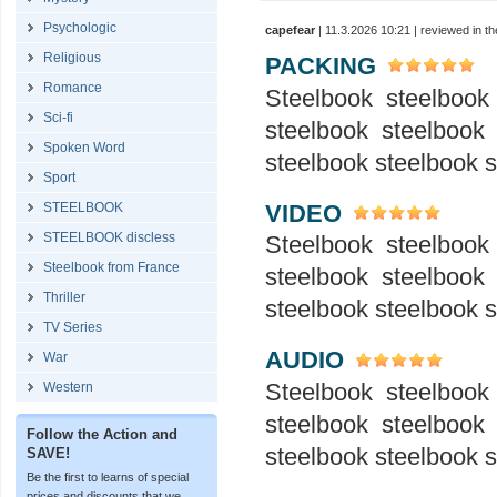
Psychologic
capefear
| 11.3.2026 10:21 | reviewed in 
Religious
PACKING
Romance
Steelbook steelbook
Sci-fi
steelbook steelbook
Spoken Word
steelbook steelbook 
Sport
VIDEO
STEELBOOK
STEELBOOK discless
Steelbook steelbook
Steelbook from France
steelbook steelbook
Thriller
steelbook steelbook 
TV Series
AUDIO
War
Steelbook steelbook
Western
steelbook steelbook
Follow the Action and
steelbook steelbook 
SAVE!
Be the first to learns of special
prices and discounts that we