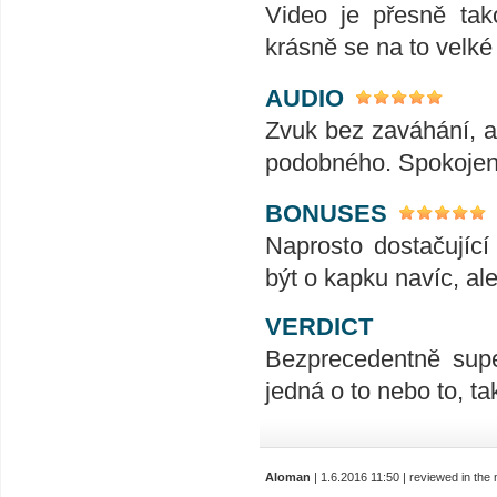
Video je přesně tak
krásně se na to velk
AUDIO
Zvuk bez zaváhání, ať
podobného. Spokojeno
BONUSES
Naprosto dostačujíc
být o kapku navíc, al
VERDICT
Bezprecedentně supe
jedná o to nebo to, t
Aloman
| 1.6.2016 11:50 | reviewed in th