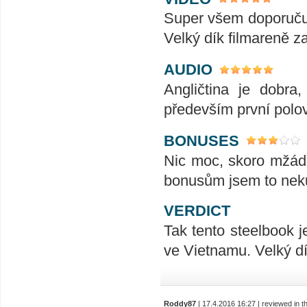
Super všem doporučuji.
Velký dík filmareně z
AUDIO
Angličtina je dobra,
především první polov
BONUSES
Nic moc, skoro mžádné
bonusům jsem to nek
VERDICT
Tak tento steelbook j
ve Vietnamu. Velký dí
Roddy87
| 17.4.2016 16:27 | reviewed in 