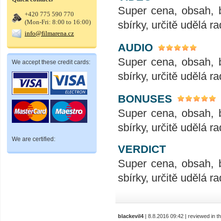
Super cena, obsah, 
+420 775 590 770
(Mon-Fri: 8:00 to 16:00)
sbírky, určitě udělá ra
info@filmarena.cz
AUDIO
Super cena, obsah, 
We accept these credit cards:
sbírky, určitě udělá ra
BONUSES
Super cena, obsah, 
sbírky, určitě udělá ra
We are certified:
VERDICT
Super cena, obsah, 
sbírky, určitě udělá ra
blackevil4
| 8.8.2016 09:42 | reviewed in 