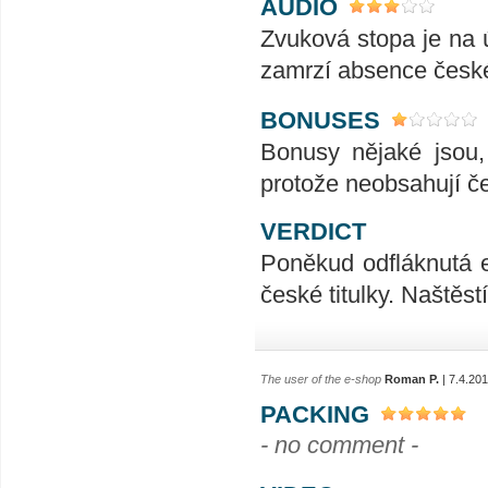
AUDIO
Zvuková stopa je na 
zamrzí absence česk
BONUSES
Bonusy nějaké jsou,
protože neobsahují čes
VERDICT
Poněkud odfláknutá 
české titulky. Naštěs
The user of the e-shop
Roman P.
| 7.4.20
PACKING
- no comment -