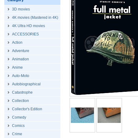
Category
3D movies
4K movies (Mastered in 4K)
4K Ultra HD movies
ACCESSORIES
Action
Adventure
Animation
Anime
Auto-Moto
Autobiographical
Catastrophe
Collection
Collector's Edition
Comedy
Comics
Crime