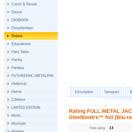
Czech & Slovak
Dance
DIGIBOOK
Documentary
Drama
Educational
Fairy Tales
Family
Fantasy
FUTUREPAK / METALPAK
Historical
Horror
Description
Synopsis
B
Children
LIMITED EDITION
Rating FULL METAL JACKE
Music
Steelbook's™ foil (Blu-ra
Musicals
13
Total rating:
Mystery