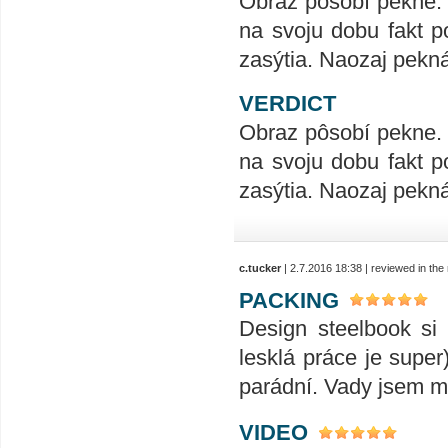
Obraz pôsobí pekne. 
na svoju dobu fakt 
zasýtia. Naozaj pekná
VERDICT
Obraz pôsobí pekne. 
na svoju dobu fakt 
zasýtia. Naozaj pekná
c.tucker
| 2.7.2016 18:38 | reviewed in th
PACKING
Design steelbook si
lesklá práce je super
parádní. Vady jsem m
VIDEO