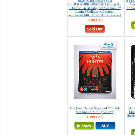
BLACK BARONS #32 A
A CLO
CLOCKWORK ORANGE FullSlip XL
Ste
+ Lenticular 3D Magnet Steelbook™
Editio
Limited Collector's Edition -
numbered (4K Ultra HD + 2 Blu-ray)
3 699 CZK
The Deer Hunter Steelbook™ + Gift
SCH
Steelbook's™ foil (Blu-ray)
Limi
Steel
1 199 CZK