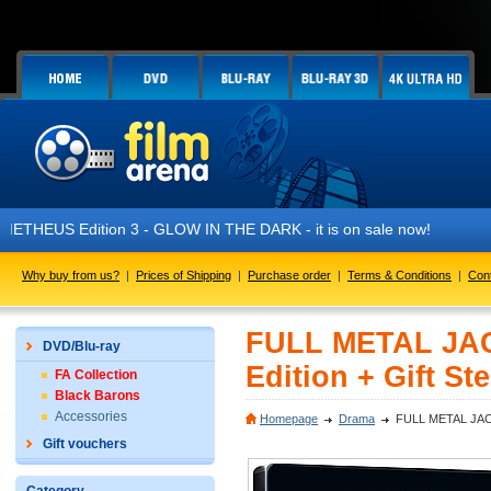
on 3 - GLOW IN THE DARK - it is on sale now!
Why buy from us?
|
Prices of Shipping
|
Purchase order
|
Terms & Conditions
|
Con
FULL METAL JACK
DVD/Blu-ray
Edition + Gift St
FA Collection
Black Barons
Accessories
Homepage
Drama
FULL METAL JACKET
Gift vouchers