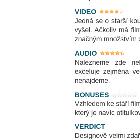
VIDEO
Jedná se o starší ko
vyšel. Ačkoliv má fil
značným množstvím d
AUDIO
Nalezneme zde nek
exceluje zejména ve
nenajdeme.
BONUSES
Vzhledem ke stáří fi
který je navíc otitulk
VERDICT
Designově velmi zdaři