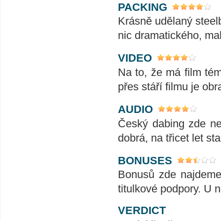
PACKING
Krásně udělaný steelb
nic dramatického, mal
VIDEO
Na to, že má film témě
přes stáří filmu je obra
AUDIO
Český dabing zde nen
dobrá, na třicet let st
BONUSES
Bonusů zde najdeme 
titulkové podpory. U 
VERDICT