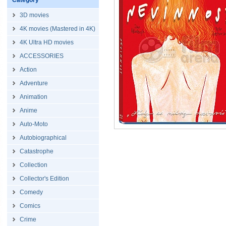
Category
3D movies
4K movies (Mastered in 4K)
4K Ultra HD movies
ACCESSORIES
Action
Adventure
Animation
Anime
Auto-Moto
Autobiographical
Catastrophe
Collection
Collector's Edition
Comedy
Comics
Crime