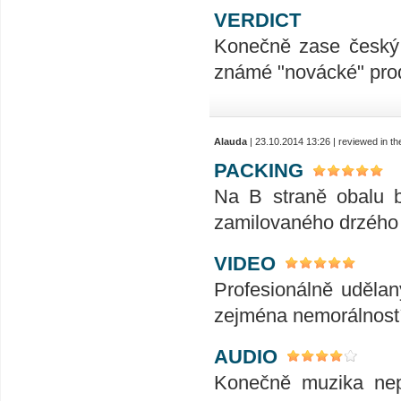
VERDICT
Konečně zase český fi
známé "novácké" produ
Alauda
| 23.10.2014 13:26 | reviewed in 
PACKING
Na B straně obalu b
zamilovaného drzého k
VIDEO
Profesionálně uděla
zejména nemorálností 
AUDIO
Konečně muzika nep