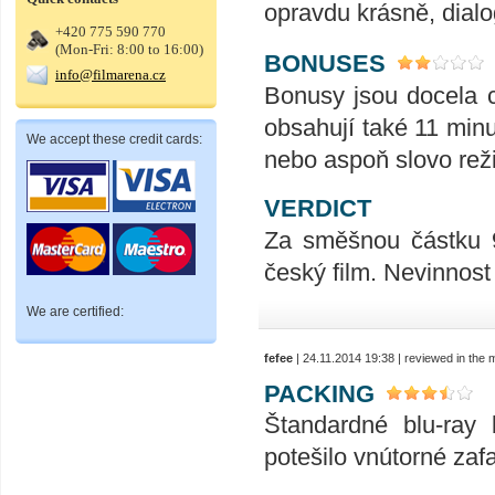
opravdu krásně, dialo
+420 775 590 770
(Mon-Fri: 8:00 to 16:00)
BONUSES
info@filmarena.cz
Bonusy jsou docela c
obsahují také 11 minu
We accept these credit cards:
nebo aspoň slovo rež
VERDICT
Za směšnou částku 9
český film. Nevinnost
We are certified:
fefee
| 24.11.2014 19:38 | reviewed in the
PACKING
Štandardné blu-ray 
potešilo vnútorné zaf