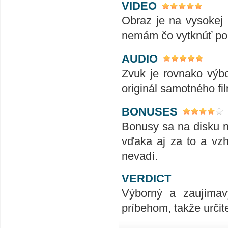
VIDEO
Obraz je na vysokej 
nemám čo vytknúť po 
AUDIO
Zvuk je rovnako výbo
originál samotného fi
BONUSES
Bonusy sa na disku 
vďaka aj za to a vz
nevadí.
VERDICT
Výborný a zaujímavý
príbehom, takže urči