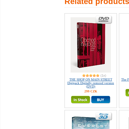
Related product
(1x)
THE SHOP ON MAIN STREET
The F
Digipack Digitally restored version
(DVD)
299 CZK