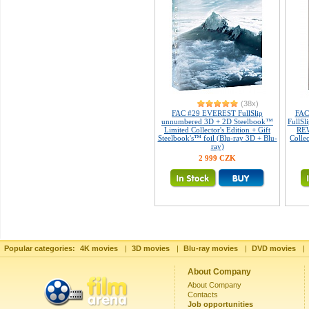
(38x)
FAC #29 EVEREST FullSlip
FAC
unnumbered 3D + 2D Steelbook™
FullSl
Limited Collector's Edition + Gift
REW
Steelbook's™ foil (Blu-ray 3D + Blu-
Colle
ray)
2 999 CZK
Popular categories:
4K movies
|
3D movies
|
Blu-ray movies
|
DVD movies
|
About Company
About Company
Contacts
Job opportunities