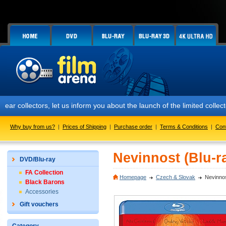
ors, let us inform you about the launch of the limited collector's ed
Why buy from us?
|
Prices of Shipping
|
Purchase order
|
Terms & Conditions
|
Con
Nevinnost (Blu-r
DVD/Blu-ray
FA Collection
Homepage
Czech & Slovak
Nevinnos
Black Barons
Accessories
Gift vouchers