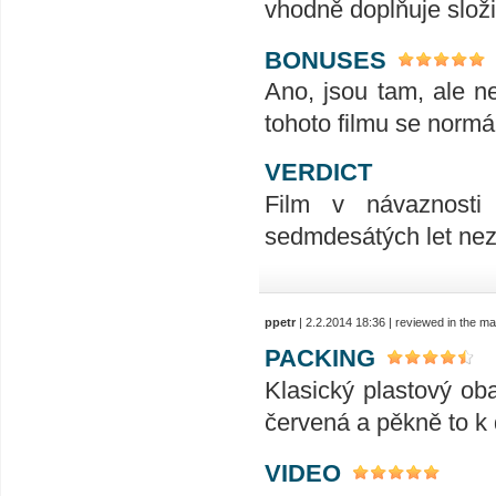
vhodně doplňuje složi
BONUSES
Ano, jsou tam, ale ne
tohoto filmu se normál
VERDICT
Film v návaznosti
sedmdesátých let nez
ppetr
| 2.2.2014 18:36 | reviewed in the m
PACKING
Klasický plastový oba
červená a pěkně to k 
VIDEO