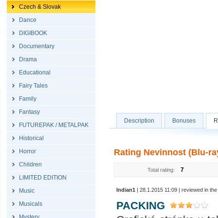
Czech & Slovak
Dance
DIGIBOOK
Documentary
Drama
Educational
Fairy Tales
Family
Fantasy
Description
Bonuses
R
FUTUREPAK / METALPAK
Historical
Rating Nevinnost (Blu-ra
Horror
Children
7
Total rating:
LIMITED EDITION
Indian1
| 28.1.2015 11:09 | reviewed in t
Music
PACKING
Musicals
Mystery