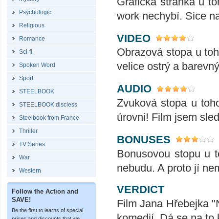
Grafická stránka u to
Psychologic
work nechybí. Sice n
Religious
VIDEO
Romance
Obrazová stopa u toho
Sci-fi
velice ostrý a barevný
Spoken Word
Sport
AUDIO
STEELBOOK
Zvuková stopa u toho
STEELBOOK discless
úrovni! Film jsem sle
Steelbook from France
Thriller
BONUSES
TV Series
Bonusovou stopu u to
War
nebudu. A proto jí ne
Western
VERDICT
Follow the Action and
SAVE!
Film Jana Hřebejka "N
Be the first to learns of special
komedií. Dá se na to 
prices and discounts that we