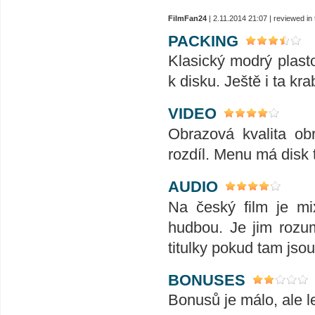
FilmFan24
| 2.11.2014 21:07 | reviewed i
PACKING
Klasický modrý plasto
k disku. Ještě i ta kr
VIDEO
Obrazová kvalita ob
rozdíl. Menu má disk
AUDIO
Na český film je mi
hudbou. Je jim rozu
titulky pokud tam jsou
BONUSES
Bonusů je málo, ale l