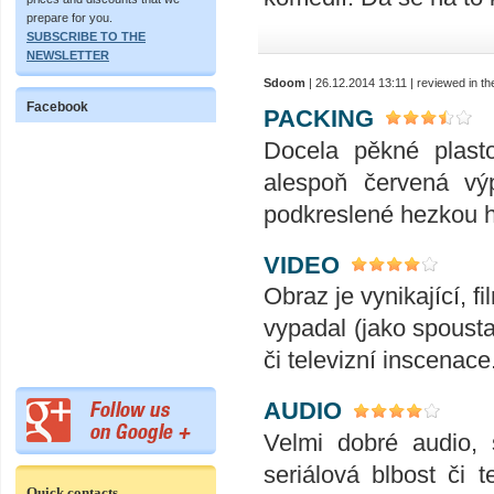
prepare for you.
SUBSCRIBE TO THE
NEWSLETTER
Sdoom
| 26.12.2014 13:11 | reviewed in 
Facebook
PACKING
Docela pěkné plast
alespoň červená výp
podkreslené hezkou h
VIDEO
Obraz je vynikající, 
vypadal (jako spousta
či televizní inscenace
AUDIO
Velmi dobré audio, 
seriálová blbost či 
Quick contacts