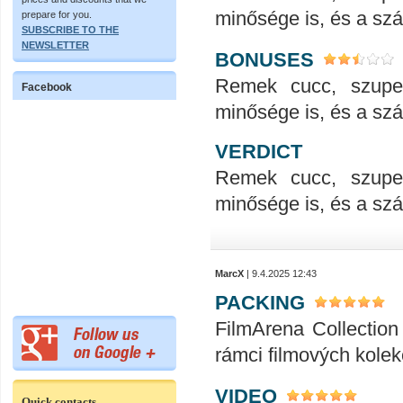
minősége is, és a száll
prepare for you.
SUBSCRIBE TO THE
NEWSLETTER
BONUSES
Remek cucc, szupe
Facebook
minősége is, és a száll
VERDICT
Remek cucc, szupe
minősége is, és a száll
MarcX
| 9.4.2025 12:43
PACKING
FilmArena Collection 
rámci filmových kolek
VIDEO
Quick contacts