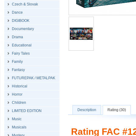
Czech & Slovak
Dance
DIGIBOOK
Documentary
Drama
Educational
Fairy Tales
Family
Fantasy
FUTUREPAK / METALPAK
Historical
Horror
Children
Description
Rating (30)
LIMITED EDITION
Music
Musicals
Rating FAC #
Mystery