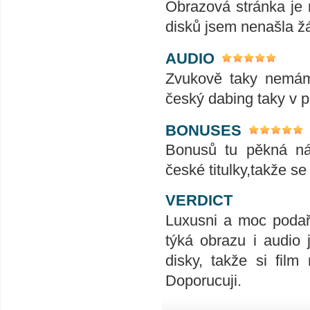
Obrazová stránka je 
disků jsem nenašla žá
AUDIO
Zvukově taky nemám 
český dabing taky v 
BONUSES
Bonusů tu pěkná ná
české titulky,takže se
VERDICT
Luxusni a moc podař
týká obrazu i audio 
disky, takže si fil
Doporucuji.