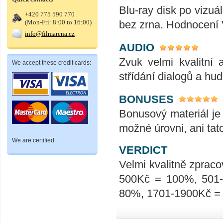
Blu-ray disk po vizuál
+420 775 590 770
(Mon-Fri: 8:00 to 16:00)
bez zrna. Hodnocení
info@filmarena.cz
AUDIO
Zvuk velmi kvalitní 
We accept these credit cards:
střídání dialogů a hu
BONUSES
Bonusový materiál je 
možné úrovni, ani tat
We are certified:
VERDICT
Velmi kvalitně zpraco
500Kč = 100%, 501
80%, 1701-1900Kč =