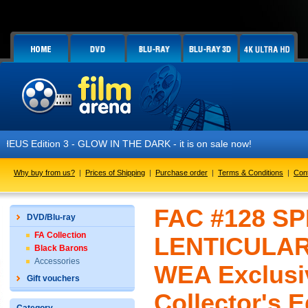
- GLOW IN THE DARK - it is on sale now!
Why buy from us?
|
Prices of Shipping
|
Purchase order
|
Terms & Conditions
|
Con
FAC #128 SP
DVD/Blu-ray
FA Collection
LENTICULAR 
Black Barons
Accessories
WEA Exclusi
Gift vouchers
Collector's 