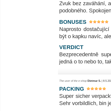
Zvuk bez zaváhání, ať
podobného. Spokojeno
BONUSES
Naprosto dostačujíc
být o kapku navíc, al
VERDICT
Bezprecedentně supe
jedná o to nebo to, t
The user of the e-shop
Dietmar S.
| 8.5.20
PACKING
Super sicher verpack
Sehr vorbildlich, bin 