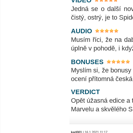
VIDEO
Jedná se o další no
čistý, ostrý, je to Spi
AUDIO
Musím říci, že na da
úplně v pohodě, i když 
BONUSES
Myslím si, že bonusy 
ocení přítomná česká 
VERDICT
Opět úžasná edice a t
Marvelu a skvělého 
karl001
| 16.1.2021 11:17