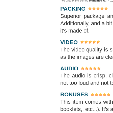
The user of the e-shop
Mohamed A.
| 4.1
PACKING
Superior package an
Additionally, and a bit
it's made of.
VIDEO
The video quality is s
as the images are clea
AUDIO
The audio is crisp, 
not too loud and not t
BONUSES
This item comes with 
booklets,, etc...). It'