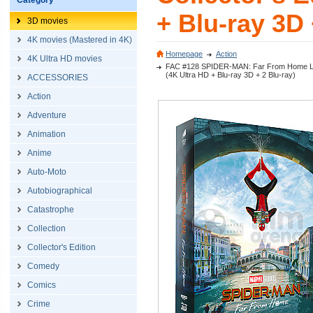
Category
+ Blu-ray 3D 
3D movies
4K movies (Mastered in 4K)
Homepage
Action
4K Ultra HD movies
FAC #128 SPIDER-MAN: Far From Home LEN
(4K Ultra HD + Blu-ray 3D + 2 Blu-ray)
ACCESSORIES
Action
Adventure
Animation
Anime
Auto-Moto
Autobiographical
Catastrophe
Collection
Collector's Edition
Comedy
Comics
Crime