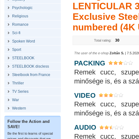
LENTICULAR 3
Psychologic
Exclusive Stee
Religious
numbered (4K U
Romance
Sci-fi
30
Total rating:
Spoken Word
Sport
The user of the e-shop
Zoltán S.
| 7.5.202
STEELBOOK
PACKING
STEELBOOK discless
Remek cucc, szupe
Steelbook from France
minősége is, és a száll
Thriller
TV Series
VIDEO
War
Remek cucc, szupe
Western
minősége is, és a száll
Follow the Action and
AUDIO
SAVE!
Be the first to learns of special
Remek cucc, szupe
prices and discounts that we