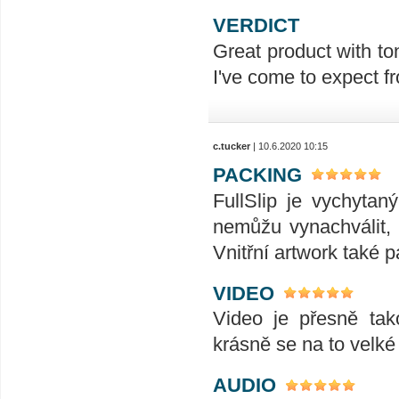
VERDICT
Great product with ton
I've come to expect f
c.tucker
| 10.6.2020 10:15
PACKING
FullSlip je vychyta
nemůžu vynachválit, 
Vnitřní artwork také p
VIDEO
Video je přesně tak
krásně se na to velk
AUDIO