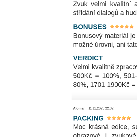
Zvuk velmi kvalitní 
střídání dialogů a hu
BONUSES
Bonusový materiál je 
možné úrovni, ani tat
VERDICT
Velmi kvalitně zpraco
500Kč = 100%, 501
80%, 1701-1900Kč =
Aloman
| 11.11.2023 22:32
PACKING
Moc krásná edice, su
obrazové i zvukové 