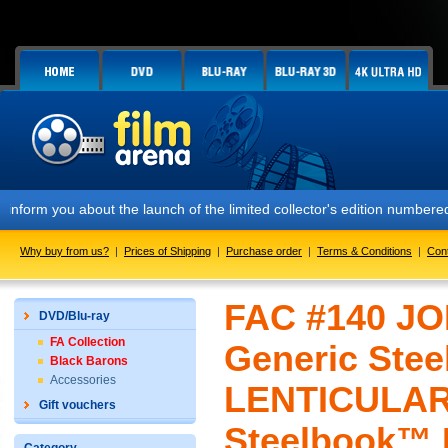
u about the launch of the limited collector's edition numbered FAC #1
Why buy from us?
|
Prices of Shipping
|
Purchase order
|
Terms & Conditions
|
Con
FAC #140 JO
DVD/Blu-ray
FA Collection
Generic Ste
Black Barons
Accessories
LENTICULAR
Gift vouchers
Steelbook™ L