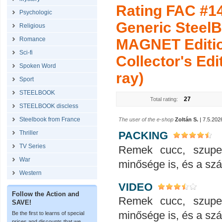
Rating FAC #1
Psychologic
Generic Steel
Religious
Romance
MAGNET Editio
Sci-fi
Collector's Edi
Spoken Word
ray)
Sport
STEELBOOK
27
Total rating:
STEELBOOK discless
Steelbook from France
The user of the e-shop
Zoltán S.
| 7.5.202
PACKING
Thriller
TV Series
Remek cucc, szupe
War
minősége is, és a száll
Western
VIDEO
Follow the Action and
Remek cucc, szupe
SAVE!
minősége is, és a száll
Be the first to learns of special
prices and discounts that we