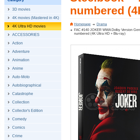
Category
numbered (4K
3D movies
4K movies (Mastered in 4K)
Homepage
Drama
4K Ultra HD movies
FAC #140 JOKER WWA Dolby Version Gener
numbered (4K Ultra HD + Blu-ray)
ACCESSORIES
Action
Adventure
Animation
Anime
Auto-Moto
Autobiographical
Catastrophe
Collection
Collector's Edition
Comedy
Comics
Crime