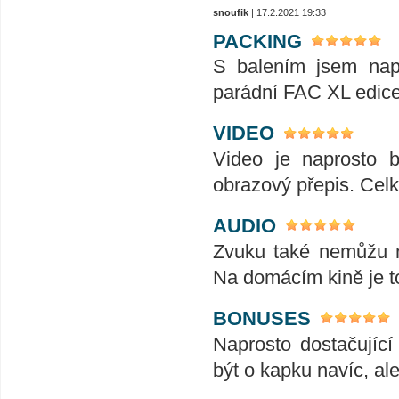
snoufik
| 17.2.2021 19:33
PACKING
S balením jsem napr
parádní FAC XL edice
VIDEO
Video je naprosto 
obrazový přepis. Cel
AUDIO
Zvuku také nemůžu n
Na domácím kině je t
BONUSES
Naprosto dostačujíc
být o kapku navíc, al