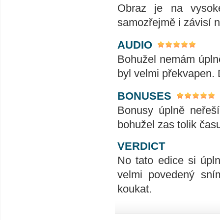
Obraz je na vysoké
samozřejmě i závisí na
AUDIO
Bohužel nemám úplně
byl velmi překvapen. 
BONUSES
Bonusy úplně neřeší
bohužel zas tolik čas
VERDICT
No tato edice si úpl
velmi povedený sním
koukat.