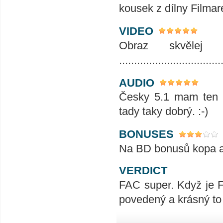
kousek z dílny Filma
VIDEO
Obraz skvělej
..................................
AUDIO
Česky 5.1 mam ten p
tady taky dobrý. :-)
BONUSES
Na BD bonusů kopa a 
VERDICT
FAC super. Když je F
povedený a krásný to 