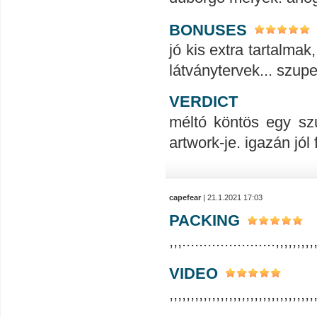
BONUSES
jó kis extra tartalmak
látványtervek... szupe
VERDICT
méltó köntös egy szu
artwork-je. igazán jó
capefear
| 21.1.2021 17:03
PACKING
,,,......................,,,,,,,,,
VIDEO
,,,,,,,,,,,,,,,,,,,,,,,,,,,,,,,,,,