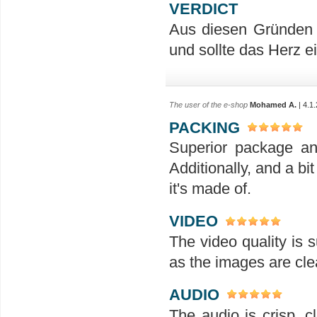
VERDICT
Aus diesen Gründen 
und sollte das Herz 
The user of the e-shop
Mohamed A.
| 4.1
PACKING
Superior package an
Additionally, and a bit
it's made of.
VIDEO
The video quality is s
as the images are clea
AUDIO
The audio is crisp, 