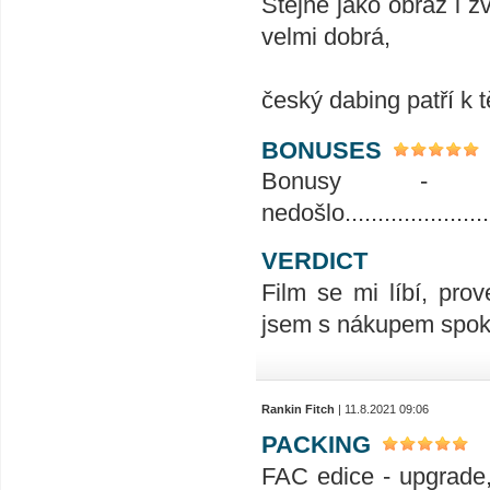
Stejně jako obraz i z
velmi dobrá,
český dabing patří k 
BONUSES
Bonusy - 
nedošlo.........................
VERDICT
Film se mi líbí, prov
jsem s nákupem spoko
Rankin Fitch
| 11.8.2021 09:06
PACKING
FAC edice - upgrade,