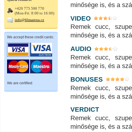
minősége is, és a száll
+420 775 590 770
(Mon-Fri: 8:00 to 16:00)
VIDEO
info@filmarena.cz
Remek cucc, szupe
minősége is, és a száll
We accept these credit cards:
AUDIO
Remek cucc, szupe
minősége is, és a száll
BONUSES
We are certified:
Remek cucc, szupe
minősége is, és a száll
VERDICT
Remek cucc, szupe
minősége is, és a száll