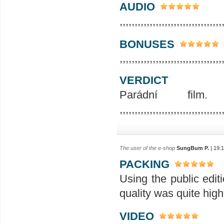
AUDIO
,,,,,,,,,,,,,,,,,,,,,,,,,,,,,,,,,,
BONUSES
,,,,,,,,,,,,,,,,,,,,,,,,,,,,,,,,,,
VERDICT
Parádní film. D
,,,,,,,,,,,,,,,,,,,,,,,,,,,,,,,,,,
The user of the e-shop
SungBum P.
| 19.
PACKING
Using the public edit
quality was quite high
VIDEO