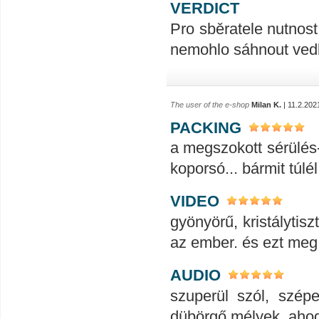
VERDICT
Pro sběratele nutnost
nemohlo sáhnout ved
The user of the e-shop
Milan K.
| 11.2.202
PACKING
a megszokott sérülés
koporsó... bármit túlél
VIDEO
gyönyörű, kristálytis
az ember. és ezt meg 
AUDIO
szuperül szól, szép
dübörgő mélyek. ahogy