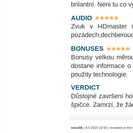
brilantní. Neni tu co v
AUDIO
Zvuk v HDmaster m
pozádech,dechberoucí
BONUSES
Bonusy velkou měrou 
dostane informace o 
použity technologie.
VERDICT
Důstojné završení hob
špičce. Zamrzí, že žá
snoufik
| 8.5.2015 10:58 | reviewed in th