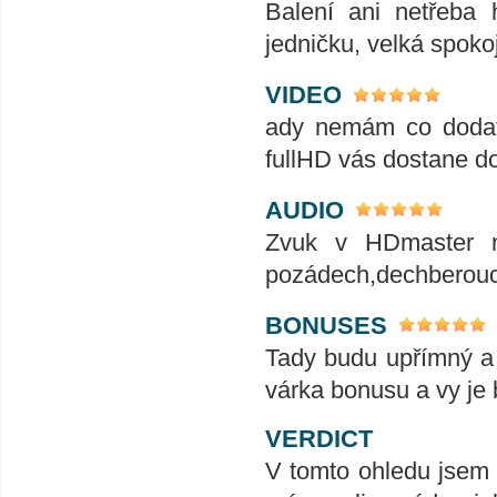
Balení ani netřeba 
jedničku, velká spokoj
VIDEO
ady nemám co dodat
fullHD vás dostane do
AUDIO
Zvuk v HDmaster m
pozádech,dechberoucí
BONUSES
Tady budu upřímný a
várka bonusu a vy je 
VERDICT
V tomto ohledu jsem n