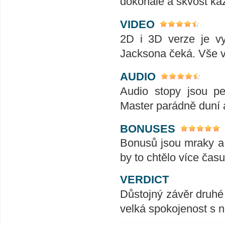
dokonalé a skvost kaž
VIDEO
2D i 3D verze je vy
Jacksona čeká. Vše v
AUDIO
Audio stopy jsou pe
Master parádně duní 
BONUSES
Bonusů jsou mraky a j
by to chtělo více času
VERDICT
Důstojný závěr druhé 
velká spokojenost s 