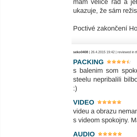
mám velice rád a je
ukazuje, že sám režis
Poctivé zakončení Hobb
seko0408
| 26.4.2015 19:42 | reviewed in
PACKING
s balenim som spoko
steelu nepribalili bi
:)
VIDEO
videu a obrazu nemam 
s videom spokojny. M
AUDIO