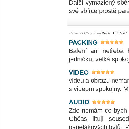
Další vymazlený sběr
své sbírce prostě par
The user of the e-shop
Ranko J.
| 5.5.201
PACKING
Balení ani netřeba 
jedničku, velká spokoj
VIDEO
videu a obrazu nemam 
s videom spokojny. M
AUDIO
Zde nemám co bych do
Občas lituji sous
panelákových bytů. ;-