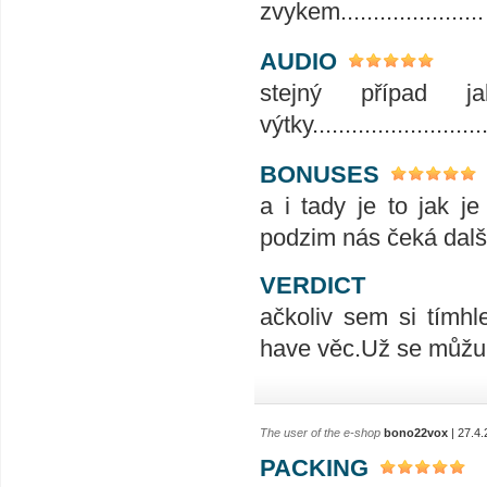
zvykem......................
AUDIO
stejný případ 
výtky...........................
BONUSES
a i tady je to jak 
podzim nás čeká další
VERDICT
ačkoliv sem si tímh
have věc.Už se můžu 
The user of the e-shop
bono22vox
| 27.4.
PACKING