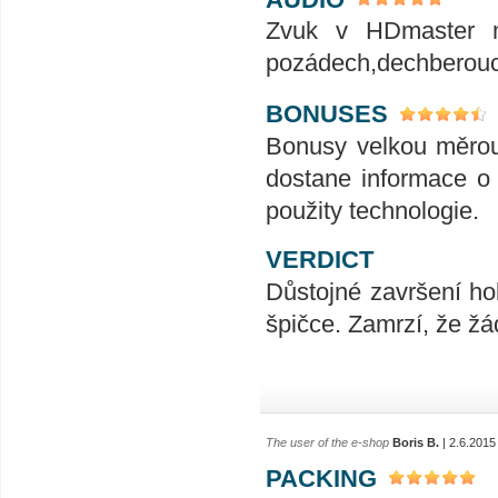
Zvuk v HDmaster m
pozádech,dechberoucí
BONUSES
Bonusy velkou měrou 
dostane informace o 
použity technologie.
VERDICT
Důstojné završení hob
špičce. Zamrzí, že žá
The user of the e-shop
Boris B.
| 2.6.2015
PACKING