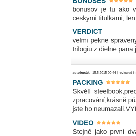
BONUSES
bonusov je tu ako v
ceskymi titulkami, len
VERDICT
velmi pekne spraveny
trilogiu z dielne pana
autobusák
| 15.5.2015 00:44 | reviewed i
PACKING
Skvělí steelbook,pr
zpracování,krásně půs
jste ho neumazali.VYNI
VIDEO
Stejně jako první dv