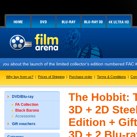
e launch of the limited collector's edition numbered FAC #120 ALIEN G
Why buy from us?
|
Prices of Shipping
|
Purchase order
|
Terms & Conditions
|
Con
The Hobbit: T
DVD/Blu-ray
FA Collection
3D + 2D Stee
Black Barons
Accessories
Edition + Gif
Gift vouchers
3D + 2 Blu-ra