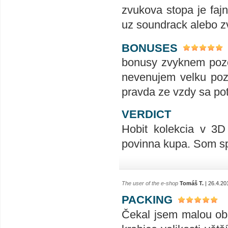
zvukova stopa je fajn
uz soundrack alebo zv
BONUSES
bonusy zvyknem pozer
nevenujem velku poz
pravda ze vzdy sa pot
VERDICT
Hobit kolekcia v 3D
povinna kupa. Som sp
The user of the e-shop
Tomáš T.
| 26.4.20
PACKING
Čekal jsem malou obá