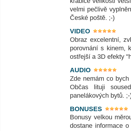
krabice velikosti vět
velmi pečlivě vyplně
České poště. ;-)
VIDEO
Obraz excelentní, zvl
porovnání s kinem, k
ostřejší a 3D efekty "h
AUDIO
Zde nemám co bych do
Občas lituji sous
panelákových bytů. ;-
BONUSES
Bonusy velkou měrou 
dostane informace o 