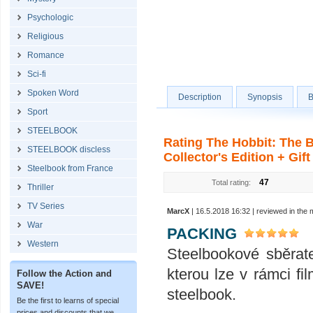
Psychologic
Religious
Romance
Sci-fi
Spoken Word
Description
Synopsis
B
Sport
STEELBOOK
Rating The Hobbit: The B
STEELBOOK discless
Collector's Edition + Gif
Steelbook from France
47
Total rating:
Thriller
TV Series
MarcX
| 16.5.2018 16:32 | reviewed in the
War
PACKING
Western
Steelbookové sběrate
kterou lze v rámci f
Follow the Action and
SAVE!
steelbook.
Be the first to learns of special
prices and discounts that we