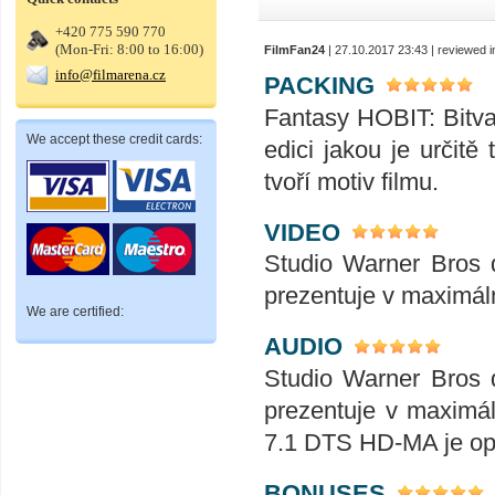
+420 775 590 770
(Mon-Fri: 8:00 to 16:00)
FilmFan24
| 27.10.2017 23:43 | reviewed 
info@filmarena.cz
PACKING
Fantasy HOBIT: Bitva
We accept these credit cards:
edici jakou je určit
tvoří motiv filmu.
VIDEO
Studio Warner Bros d
prezentuje v maximál
We are certified:
AUDIO
Studio Warner Bros d
prezentuje v maximál
7.1 DTS HD-MA je opr
BONUSES