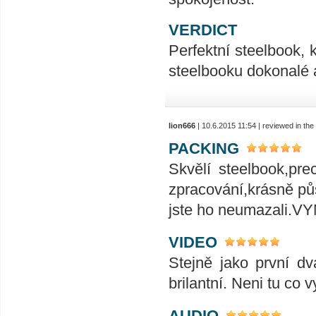
VERDICT
Perfektní steelbook, 
steelbooku dokonalé 
lion666
| 10.6.2015 11:54 | reviewed in th
PACKING
Skvělí steelbook,pr
zpracování,krásně půs
jste ho neumazali.VYNI
VIDEO
Stejně jako první dv
brilantní. Neni tu co v
AUDIO