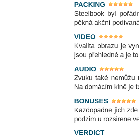
PACKING
Steelbook byl pořádn
pěkná akční podívaná.
VIDEO
Kvalita obrazu je vyn
jsou přehledné a je t
AUDIO
Zvuku také nemůžu n
Na domácím kině je t
BONUSES
Kazdopadne jich zde 
podzim u rozsirene ve
VERDICT