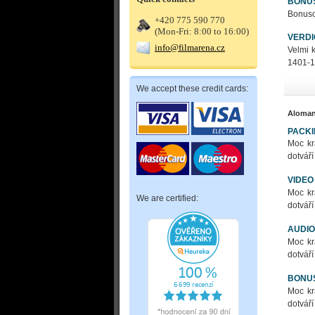
BONU
Bonusov
+420 775 590 770
(Mon-Fri: 8:00 to 16:00)
VERDI
info@filmarena.cz
Velmi 
1401-1
We accept these credit cards:
Aloma
PACK
Moc kr
dotváří
VIDEO
Moc kr
We are certified:
dotváří
AUDIO
Moc kr
dotváří
BONU
Moc kr
dotváří