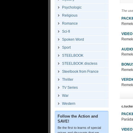
Psychologic
The use
Religious
PACK
Romance
Remek c
Sci-fi
VIDEO
Remek c
Spoken Word
Sport
AUDIO
Remek c
STEELBOOK
STEELBOOK discless
BONU
Remek c
Steelbook from France
Thriller
VERDI
Remek c
TV Series
War
Western
c.tucke
PACK
Follow the Action and
Paráda
SAVE!
Be the first to learns of special
VIDEO
prices and discounts that we