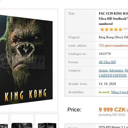
Title:
FAC #139 KING KONG
Ultra HD Steelbook™ 
numbered
(42
Original:
King Kong (Nový Zél
Limit. edition:
751 pieces (numbere
Catalogue no.:
1023770
Format:
4K Ultra HD
Category:
Action
,
Adventure
,
D
LIMITED EDITION
,
Availab. from:
14. 10. 2020
Availability:
in stock
When I get 
Price:
9 999 CZK
(
(including VAT 21%)
DTS-HD Master 5.1 