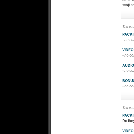
svoji s
The use
PACK
- no c
VIDEO
- no c
AUDIO
- no c
BONU
- no c
The use
PACK
Do the
VIDEO