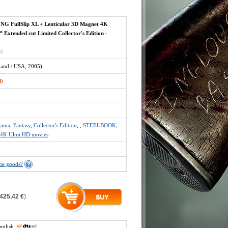
 FullSlip XL + Lenticular 3D Magnet 4K
Extended cut Limited Collector's Edition -
x)
and / USA, 2005)
d)
rama
,
Fantasy
,
Collector's Edition
,
,
STEELBOOK
,
4K Ultra HD movies
the goods?
425,42 €
)
english