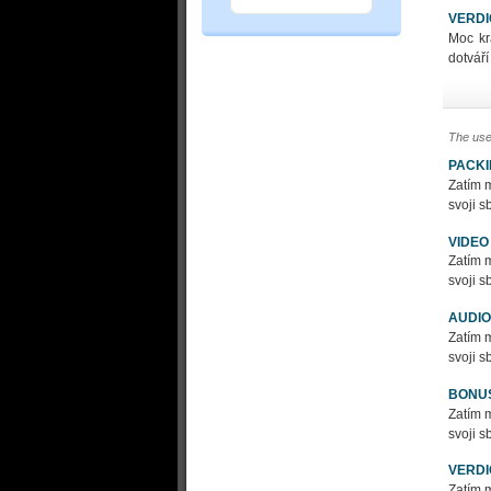
VERDI
Moc kr
dotváří
The use
PACK
Zatím m
svoji s
VIDEO
Zatím m
svoji s
AUDIO
Zatím m
svoji s
BONU
Zatím m
svoji s
VERDI
Zatím m