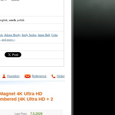
english,
czech
, polish
ack
,
Adrien Brody
,
Andy Serkis
,
Jamie Bell
,
Colin
,
and more >
Question
Reference
Order
 Magnet 4K Ultra HD
umbered (4K Ultra HD + 2
7.5.2026
Last Post: