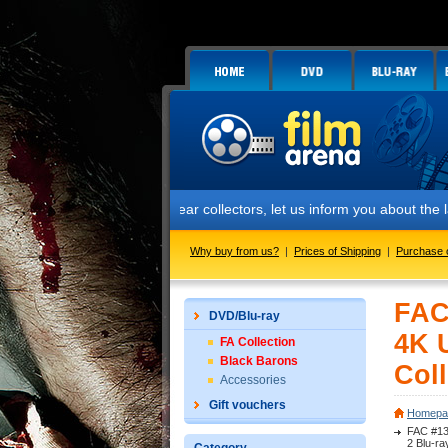
Dear collectors, let us inform you about the launch of 
Why buy from us?
|
Prices of Shipping
|
Purchase 
FAC
DVD/Blu-ray
4K 
FA Collection
Black Barons
Coll
Accessories
Gift vouchers
Homepa
FAC #139
2 Blu-ra