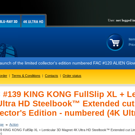
User:
not logged in
Item
Pric
the limited collector's edition numbered FAC #120 ALIEN Glow In The D
order
|
Terms & Conditions
|
Contacts
|
Order status
 #139 KING KONG FullSlip XL + Le
Ultra HD Steelbook™ Extended cut
ector's Edition - numbered (4K Ult
ge
Action
 KING KONG FullSlip XL + Lenticular 3D Magnet 4K Ultra HD Steelbook™ Extended cut Limit
y)