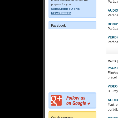
Paráda
prepare for you.
SUBSCRIBE TO THE
AUDIO
NEWSLETTER
Paráda
BONU
Facebook
Paráda
VERDI
Paráda
MarcX
|
PACK
FilmAre
práce!
VIDEO
Blu-ray
AUDIO
Zvuk v
pořádk
Quick contacts