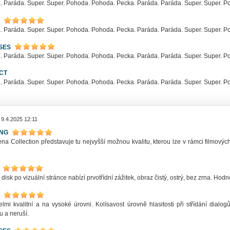
. Paráda. Super. Super. Pohoda. Pohoda. Pecka. Paráda. Paráda. Super. Super. 
. Paráda. Super. Super. Pohoda. Pohoda. Pecka. Paráda. Paráda. Super. Super. 
SES
. Paráda. Super. Super. Pohoda. Pohoda. Pecka. Paráda. Paráda. Super. Super. 
CT
. Paráda. Super. Super. Pohoda. Pohoda. Pecka. Paráda. Paráda. Super. Super. 
 9.4.2025 12:11
ING
na Collection představuje tu nejvyšší možnou kvalitu, kterou lze v rámci filmovýc
 disk po vizuální stránce nabízí prvotřídní zážitek, obraz čistý, ostrý, bez zrna. Ho
elmi kvalitní a na vysoké úrovni. Kolísavost úrovně hlasitosti při střídání dia
u a neruší.