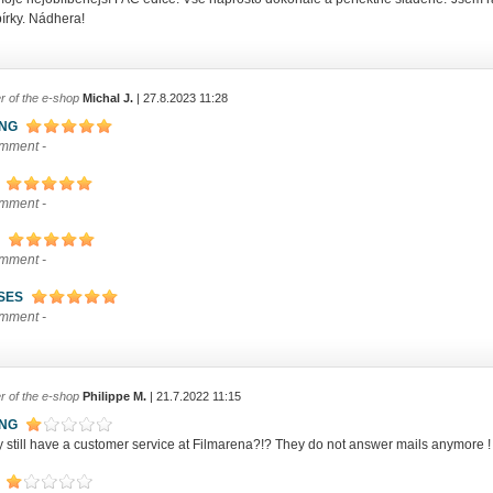
bírky. Nádhera!
r of the e-shop
Michal J.
| 27.8.2023 11:28
ING
omment -
omment -
omment -
SES
omment -
r of the e-shop
Philippe M.
| 21.7.2022 11:15
ING
y still have a customer service at Filmarena?!? They do not answer mails anym