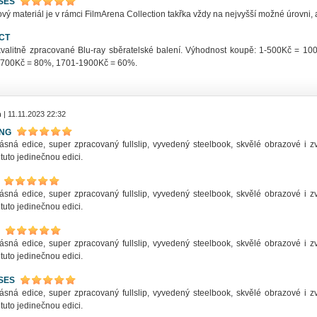
SES
ý materiál je v rámci FilmArena Collection takřka vždy na nejvyšší možné úrovni, a
CT
kvalitně zpracované Blu-ray sběratelské balení. Výhodnost koupě: 1-500Kč = 
700Kč = 80%, 1701-1900Kč = 60%.
n
| 11.11.2023 22:32
ING
ásná edice, super zpracovaný fullslip, vyvedený steelbook, skvělé obrazové i z
 tuto jedinečnou edici.
ásná edice, super zpracovaný fullslip, vyvedený steelbook, skvělé obrazové i z
 tuto jedinečnou edici.
ásná edice, super zpracovaný fullslip, vyvedený steelbook, skvělé obrazové i z
 tuto jedinečnou edici.
SES
ásná edice, super zpracovaný fullslip, vyvedený steelbook, skvělé obrazové i z
 tuto jedinečnou edici.