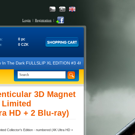
Login
|
Registration
|
0 pc
s:
0 CZK
e:
ark FULLSLIP XL EDITION #3 4K Ultra HD Steelbook™ (2 Blu-ray). We loo
nticular 3D Magnet
 Limited
ra HD + 2 Blu-ray)
ed Collector's Edition - numbered (4K Ultra HD +