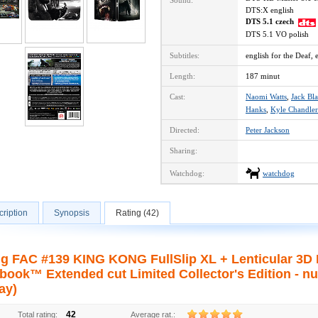
Sound:
DTS:X english
DTS 5.1 czech
DTS 5.1 VO polish
Subtitles:
english for the Deaf, 
Length:
187 minut
Cast:
Naomi Watts
,
Jack Bl
Hanks
,
Kyle Chandler
Directed:
Peter Jackson
Sharing:
Watchdog:
watchdog
ription
Synopsis
Rating (42)
ng FAC #139 KING KONG FullSlip XL + Lenticular 3D
lbook™ Extended cut Limited Collector's Edition - n
ay)
42
Total rating:
Average rat.: