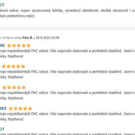
CT
ásná edice, super zpracovaný fullslip, vyvedený steelbook, skvělé obrazové i z
 tuto jedinečnou edici.
r of the e-shop
Petr B.
| 30.8.2023 10:05
ING
oje nejoblíbenější FAC edice. Vše naprosto dokonalé a perfektně sladěné. Jsem rá
bírky. Nádhera!
oje nejoblíbenější FAC edice. Vše naprosto dokonalé a perfektně sladěné. Jsem rá
bírky. Nádhera!
oje nejoblíbenější FAC edice. Vše naprosto dokonalé a perfektně sladěné. Jsem rá
bírky. Nádhera!
SES
oje nejoblíbenější FAC edice. Vše naprosto dokonalé a perfektně sladěné. Jsem rá
bírky. Nádhera!
CT
oje nejoblíbenější FAC edice. Vše naprosto dokonalé a perfektně sladěné. Jsem rá