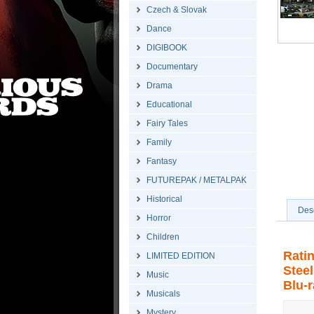
Czech & Slovak
Dance
DIGIBOOK
Documentary
Drama
Educational
Fairy Tales
Family
Fantasy
FUTUREPAK / METALPAK
Historical
Desc
Horror
Children
Rati
LIMITED EDITION
Stee
Music
Blu-r
Musicals
Mystery