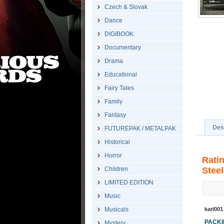
Czech & Slovak
Dance
DIGIBOOK
Documentary
Drama
Educational
Fairy Tales
Family
Fantasy
Desc
FUTUREPAK / METALPAK
Historical
Horror
Rati
Children
Steel
LIMITED EDITION
Music
Musicals
karl001
PACK
Mystery