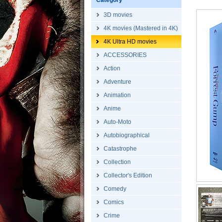
Category
3D movies
4K movies (Mastered in 4K)
4K Ultra HD movies
ACCESSORIES
Action
Adventure
Animation
Anime
Auto-Moto
Autobiographical
Catastrophe
Collection
Collector's Edition
Comedy
Comics
Crime