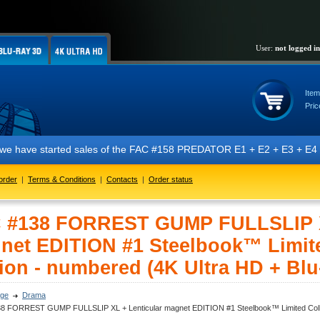
User:
not logged in
Item
Pric
e have started sales of the FAC #158 PREDATOR E1 + E2 + E3 + E4 + E5 
order
|
Terms & Conditions
|
Contacts
|
Order status
 #138 FORREST GUMP FULLSLIP XL
net EDITION #1 Steelbook™ Limite
ion - numbered (4K Ultra HD + Blu
ge
Drama
8 FORREST GUMP FULLSLIP XL + Lenticular magnet EDITION #1 Steelbook™ Limited Collecto