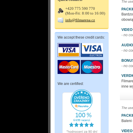
The use
+420 775 590 770
PACK
(Mon-Fri: 8:00 to 16:00)
Bardzo
obowią
info@filmarena.cz
VIDEO
- no c
We accept these credit cards:
AUDIO
- no c
BONU
- no c
VERDI
Filmar
We are certified:
inne w
The use
PACK
Baleni 
VIDEO