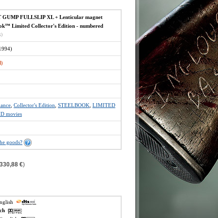
GUMP FULLSLIP XL + Lenticular magnet
k™ Limited Collector's Edition - numbered
x)
1994)
d)
ance
,
Collector's Edition
,
STEELBOOK
,
LIMITED
HD movies
the goods?
330,88 €
)
english
ech