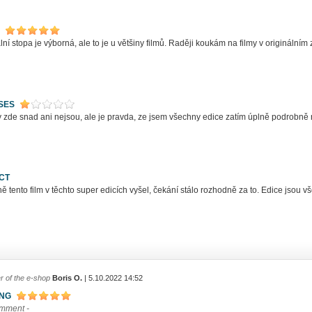
lní stopa je výborná, ale to je u většiny filmů. Raději koukám na filmy v originálním 
SES
 zde snad ani nejsou, ale je pravda, ze jsem všechny edice zatím úplně podrobně
CT
 tento film v těchto super edicích vyšel, čekání stálo rozhodně za to. Edice jsou 
r of the e-shop
Boris O.
| 5.10.2022 14:52
ING
omment -