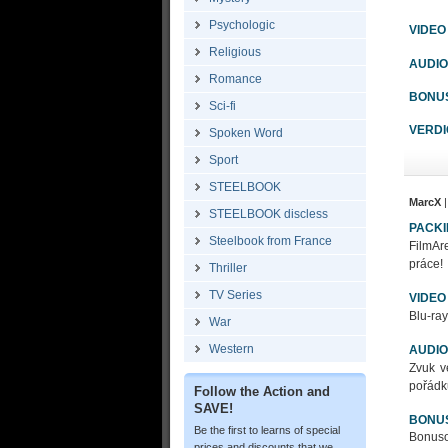
Psychologic
VIDEO
Religious
AUDIO
Romance
BONU
Sci-fi
VERDI
Spoken Word
Sport
STEELBOOK
MarcX
|
STEELBOOK discless
PACK
Steelbook from France
FilmAre
práce!
Thriller
TV Series
VIDEO
Blu-ray
War
Western
AUDIO
Zvuk v
pořádk
Follow the Action and
SAVE!
BONU
Be the first to learns of special
Bonusov
prices and discounts that we