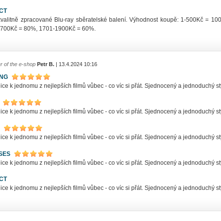
CT
kvalitně zpracované Blu-ray sběratelské balení. Výhodnost koupě: 1-500Kč = 
700Kč = 80%, 1701-1900Kč = 60%.
r of the e-shop
Petr B.
| 13.4.2024 10:16
ING
ce k jednomu z nejlepších filmů vůbec - co víc si přát. Sjednocený a jednoduchý s
ce k jednomu z nejlepších filmů vůbec - co víc si přát. Sjednocený a jednoduchý s
ce k jednomu z nejlepších filmů vůbec - co víc si přát. Sjednocený a jednoduchý s
SES
ce k jednomu z nejlepších filmů vůbec - co víc si přát. Sjednocený a jednoduchý s
CT
ce k jednomu z nejlepších filmů vůbec - co víc si přát. Sjednocený a jednoduchý s