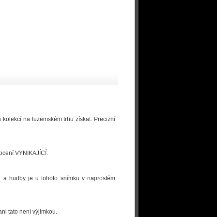
h kolekcí na tuzemském trhu získat. Precizní
dnocení VYNIKAJÍCÍ.
logů a hudby je u tohoto snímku v naprostém
ni tato není výjimkou.