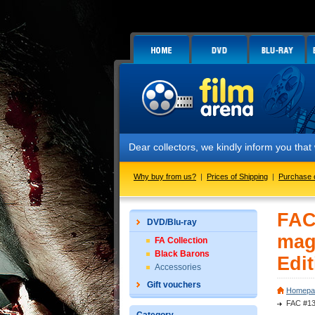
Dear collectors, we kindly inform you that w
Why buy from us?
|
Prices of Shipping
|
Purchase 
FAC
DVD/Blu-ray
mag
FA Collection
Black Barons
Edit
Accessories
Gift vouchers
Homepa
FAC #13