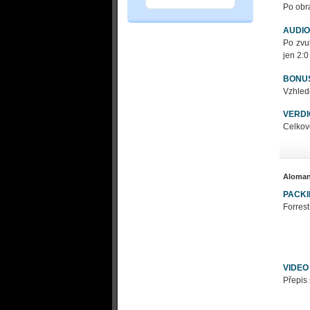
Po obra
AUDIO
Po zvu
jen 2:0
BONU
Vzhled
VERDI
Celkově
Aloma
PACK
Forrest
VIDEO
Přepis 