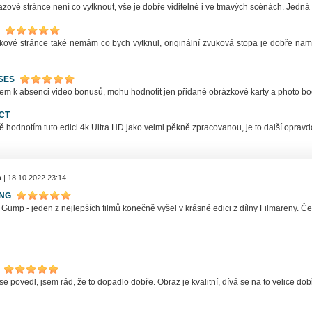
zové stránce není co vytknout, vše je dobře viditelné i ve tmavých scénách. Jedná 
kové stránce také nemám co bych vytknul, originální zvuková stopa je dobře na
SES
em k absenci video bonusů, mohu hodnotit jen přidané obrázkové karty a photo b
CT
 hodnotím tuto edici 4k Ultra HD jako velmi pěkně zpracovanou, je to další oprav
n
| 18.10.2022 23:14
ING
 Gump - jeden z nejlepších filmů konečně vyšel v krásné edici z dílny Filmareny. Ček
se povedl, jsem rád, že to dopadlo dobře. Obraz je kvalitní, dívá se na to velice do