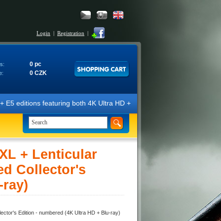
Login
|
Registration
|
0 pc
s:
0 CZK
e:
editions featuring both 4K Ultra HD + Blu-ray 3D/2D discs. The edition
 + Lenticular
d Collector's
-ray)
r's Edition - numbered (4K Ultra HD + Blu-ray)