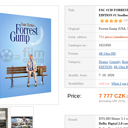
Title:
FAC #138 FORREST 
EDITION #1 Steelboo
(56
Original:
Forrest Gump (USA, 
Limit. edition:
751 pieces (numbere
Catalogue no.:
1021950
Format:
4K Ultra HD
Category:
Drama
,
Comedy
,
Rom
EDITION
,
4K Ultra 
Availab. from:
7. 10. 2020
Availability:
sold out
When I get 
Price:
7 777 CZK
(
(including VAT 21%)
DTS-HD Master 5.1 
Sound:
Dolby Digital 2.0 cz