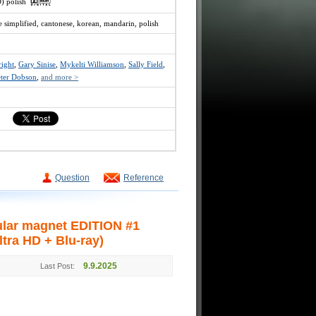
O) polish
e simplified, cantonese, korean, mandarin, polish
ight
,
Gary Sinise
,
Mykelti Williamson
,
Sally Field
,
eter Dobson
,
and more >
Question
Reference
lar magnet EDITION #1
tra HD + Blu-ray)
9.9.2025
Last Post: