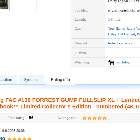
Dolby Digital 2.0 (V
Subtitles:
english,
czech
, chines
Length:
144 min.
Cast:
Tom Hanks
,
Robin Wr
Haley Joel Osment
,
P
Directed:
Robert Zemeckis
Sharing:
Watchdog:
watchdog
ription
Synopsis
Rating (56)
ng FAC #138 FORREST GUMP FULLSLIP XL + Lenticu
book™ Limited Collector's Edition - numbered (4K Ul
56
Total rating:
Average rat.:
| 9.9.2025 20:06
ING