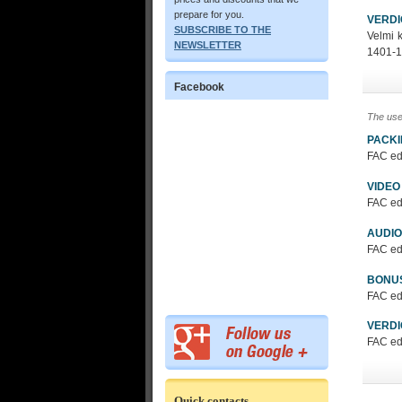
prepare for you.
VERDI
SUBSCRIBE TO THE
Velmi 
NEWSLETTER
1401-1
Facebook
The use
PACK
FAC edi
VIDEO
FAC edi
AUDIO
FAC edi
BONU
FAC edi
VERDI
FAC edi
Quick contacts