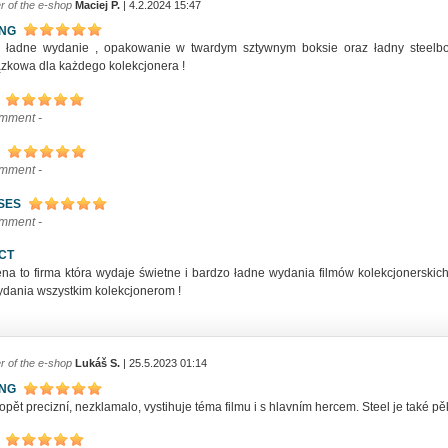
r of the e-shop
Maciej P.
| 4.2.2024 15:47
ING
 ładne wydanie , opakowanie w twardym sztywnym boksie oraz ładny steelbo
zkowa dla każdego kolekcjonera !
omment -
omment -
SES
omment -
CT
ena to firma która wydaje świetne i bardzo ładne wydania filmów kolekcjonerskich
ydania wszystkim kolekcjonerom !
r of the e-shop
Lukáš S.
| 25.5.2023 01:14
ING
opět precizní, nezklamalo, vystihuje téma filmu i s hlavním hercem. Steel je také pě