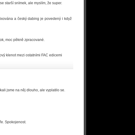
se starší snímek, ale myslím, že super.
mixována a český dabing je povedený i když
ook, moc pěkně zpracované.
dový klenot mezi ostatními FAC edicemi
ali jsme na něj dlouho, ale vyplatilo se.
bře. Spokojenost.