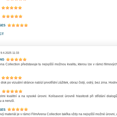
SES
CT
 9.4.2025 11:33
ING
na Collection představuje tu nejvyšší možnou kvalitu, kterou lze v rámci filmovýc
 disk po vizuální stránce nabízí prvotřídní zážitek, obraz čistý, ostrý, bez zrna. Ho
elmi kvalitní a na vysoké úrovni. Kolísavost úrovně hlasitosti při střídání dia
u a neruší.
SES
ý materiál je v rámci FilmArena Collection takřka vždy na nejvyšší možné úrovni, a