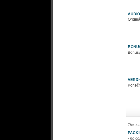
AUDIO
Originá
BONU
Bonusy
VERDI
Konečně
The use
PACK
- no c