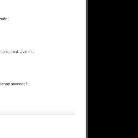
znění.
 nezkoumal. Uvidíme.
všechny povedené.