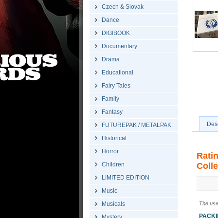
Czech & Slovak
Dance
DIGIBOOK
Documentary
Drama
Educational
Fairy Tales
Family
Fantasy
Desc
FUTUREPAK / METALPAK
Historical
Horror
Rati
Children
Colle
LIMITED EDITION
Music
Musicals
The use
PACK
Mystery