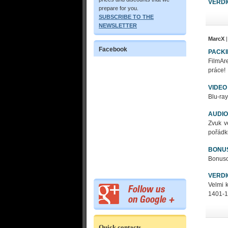
VERDI
prepare for you.
SUBSCRIBE TO THE
NEWSLETTER
MarcX
|
Facebook
PACK
FilmAre
práce!
VIDEO
Blu-ray
AUDIO
Zvuk v
pořádk
BONU
Bonusov
VERDI
Velmi 
1401-1
Quick contacts