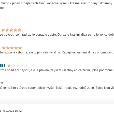
 Gump - jeden z nejlepších filmů konečně vyšel v krásné edici z dílny Filmareny. 
box.
se povedl, jsem rád, že to dopadlo dobře. Obraz je kvalitní, dívá se na to velice do
lní stopa je výborná, ale to je u většiny filmů. Raději koukám na filmy v originálním 
SES
 zde snad ani nejsou, ale je pravda, ze jsem všechny edice zatím úplně podrobně
CT
 tento film v těchto super edicích vyšel, čekání stálo rozhodně za to. Edice jsou 
s
| 5.9.2021 15:42