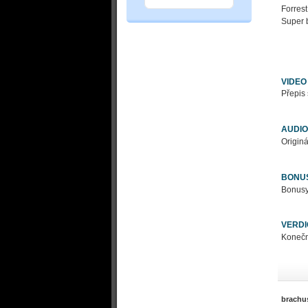
Forrest
Super 
VIDEO
Přepis 
AUDIO
Originá
BONU
Bonusy
VERDI
Konečně
brachu