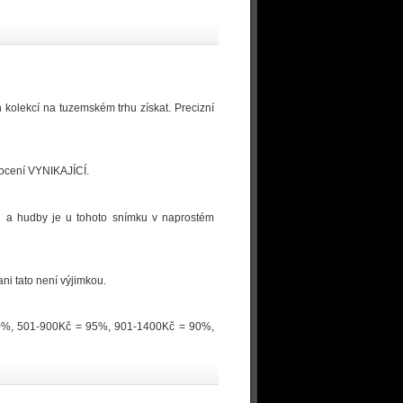
h kolekcí na tuzemském trhu získat. Precizní
dnocení VYNIKAJÍCÍ.
logů a hudby je u tohoto snímku v naprostém
ni tato není výjimkou.
100%, 501-900Kč = 95%, 901-1400Kč = 90%,