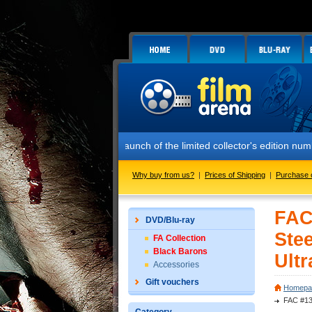
DARK - it is on sale now!
rm you about the launch of the limited collector's edition numbered F
Why buy from us?
|
Prices of Shipping
|
Purchase 
FAC
DVD/Blu-ray
Ste
FA Collection
Black Barons
Ultr
Accessories
Gift vouchers
Homepa
FAC #13