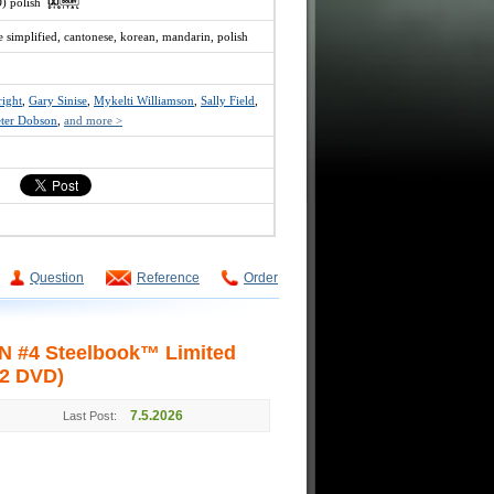
O) polish
e simplified, cantonese, korean, mandarin, polish
ight
,
Gary Sinise
,
Mykelti Williamson
,
Sally Field
,
eter Dobson
,
and more >
Question
Reference
Order
 #4 Steelbook™ Limited
 2 DVD)
7.5.2026
Last Post: