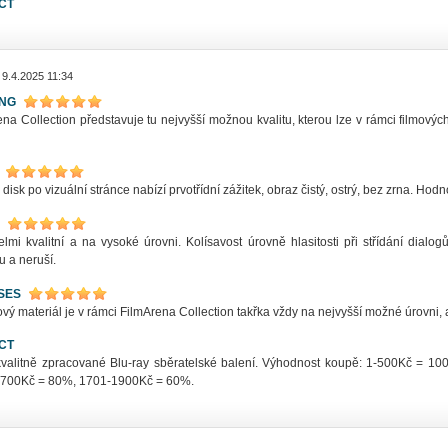
CT
 9.4.2025 11:34
ING
na Collection představuje tu nejvyšší možnou kvalitu, kterou lze v rámci filmovýc
 disk po vizuální stránce nabízí prvotřídní zážitek, obraz čistý, ostrý, bez zrna. Ho
elmi kvalitní a na vysoké úrovni. Kolísavost úrovně hlasitosti při střídání dia
u a neruší.
SES
ý materiál je v rámci FilmArena Collection takřka vždy na nejvyšší možné úrovni, a
CT
kvalitně zpracované Blu-ray sběratelské balení. Výhodnost koupě: 1-500Kč = 
700Kč = 80%, 1701-1900Kč = 60%.