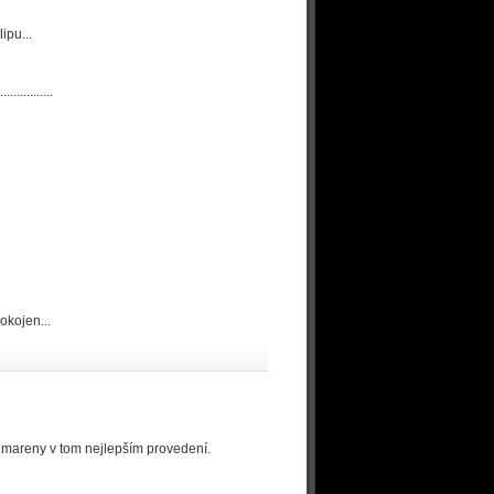
ipu...
..........
okojen...
ilmareny v tom nejlepším provedení.