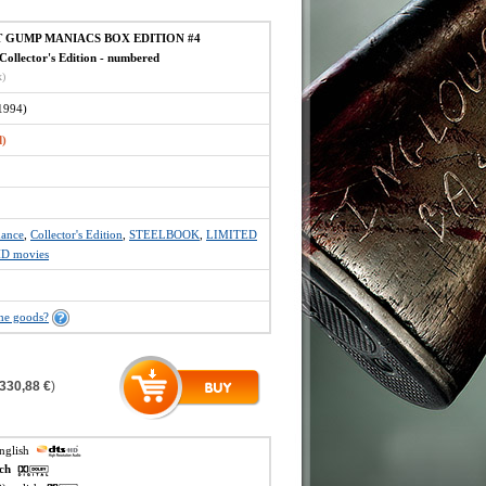
T GUMP MANIACS BOX EDITION #4
ollector's Edition - numbered
x)
1994)
d)
ance
,
Collector's Edition
,
STEELBOOK
,
LIMITED
HD movies
the goods?
330,88 €
)
english
ech