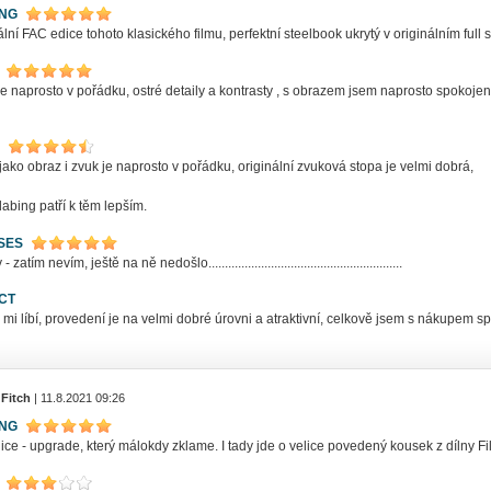
ING
ní FAC edice tohoto klasického filmu, perfektní steelbook ukrytý v originálním full sl
e naprosto v pořádku, ostré detaily a kontrasty , s obrazem jsem naprosto spokojen......
jako obraz i zvuk je naprosto v pořádku, originální zvuková stopa je velmi dobrá,
abing patří k těm lepším.
SES
zatím nevím, ještě na ně nedošlo...........................................................
CT
 mi líbí, provedení je na velmi dobré úrovni a atraktivní, celkově jsem s nákupem sp
 Fitch
| 11.8.2021 09:26
ING
ce - upgrade, který málokdy zklame. I tady jde o velice povedený kousek z dílny F