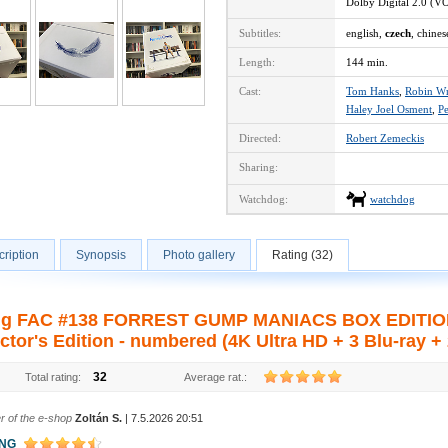
Dolby Digital 2.0 (V
Subtitles:
english,
czech
, chines
Length:
144 min.
Cast:
Tom Hanks
,
Robin Wr
Haley Joel Osment
,
P
Directed:
Robert Zemeckis
Sharing:
Watchdog:
watchdog
ription
Synopsis
Photo gallery
Rating (32)
ng FAC #138 FORREST GUMP MANIACS BOX EDITION
ctor's Edition - numbered (4K Ultra HD + 3 Blu-ray +
32
Total rating:
Average rat.:
r of the e-shop
Zoltán S.
| 7.5.2026 20:51
ING