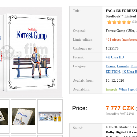
Title:
FAC #138 FORRES
Steelbook™ Limited C
(32
Original:
Forrest Gump (USA, 
Limit. edition:
401 pieces (numbere
Catalogue no.:
1025176
Format:
4K Ultra HD
Category:
Drama
,
Comedy
,
Rom
EDITION
,
4K Ultra 
Availab. from:
10. 12. 2020
Availability:
in stock
When I get 
Price:
7 777 CZK
(
(including VAT 21%)
DTS-HD Master 5.1 
Sound:
Dolby Digital 2.0 cz