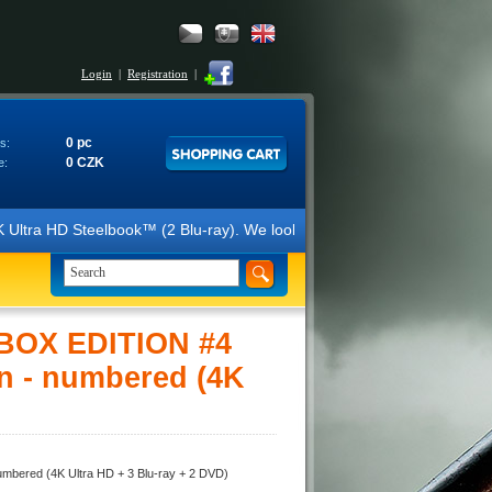
Login
|
Registration
|
0 pc
s:
0 CZK
e:
elbook™ (2 Blu-ray). We look forward to your orders and thank you fo
BOX EDITION #4
on - numbered (4K
bered (4K Ultra HD + 3 Blu-ray + 2 DVD)