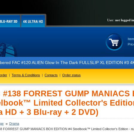
User:
not logged in
Item
Pric
AC #120 ALIEN Glow In The Dark FULLSLIP XL EDITION #3 4K Ultra HD Ste
order
|
Terms & Conditions
|
Contacts
|
Order status
 #138 FORREST GUMP MANIACS 
elbook™ Limited Collector's Editi
a HD + 3 Blu-ray + 2 DVD)
ge
Drama
8 FORREST GUMP MANIACS BOX EDITION #4 Steelbook™ Limited Collector's Edition - num