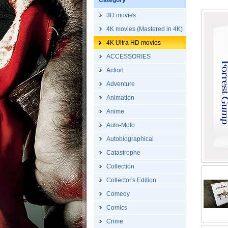
Category
3D movies
4K movies (Mastered in 4K)
4K Ultra HD movies
ACCESSORIES
Action
Adventure
Animation
Anime
Auto-Moto
Autobiographical
Catastrophe
Collection
Collector's Edition
Comedy
Comics
Crime