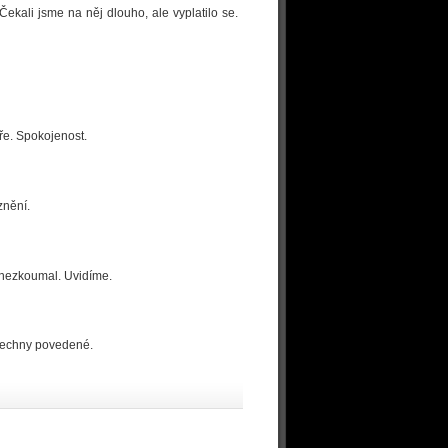
Čekali jsme na něj dlouho, ale vyplatilo se.
bře. Spokojenost.
znění.
 nezkoumal. Uvidíme.
všechny povedené.