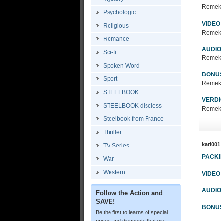
Remek c
Psychologic
VIDEO
Religious
Remek c
Romance
AUDIO
Sci-fi
Remek c
Spoken Word
BONU
Sport
Remek c
STEELBOOK
VERDI
STEELBOOK discless
Remek c
Steelbook from France
Thriller
karl001
TV Series
PACK
War
Western
VIDEO
AUDIO
Follow the Action and
SAVE!
BONU
Be the first to learns of special
prices and discounts that we