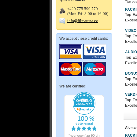
The use
+420 775 590 770
PACK
(Mon-Fri: 8:00 to 16:00)
Top Ex
Excelle
info@filmarena.cz
VIDEO
Top Ex
We accept these credit cards:
Excelle
AUDIO
Top Ex
Excelle
BONU
Top Ex
Excelle
We are certified:
VERDI
Top Ex
Excelle
Aloma
PACK