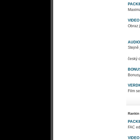
PACK
Maximál
VIDEO
Obraz j
AUDIO
Stejně 
český d
BONU
Bonusy - 
VERDI
Film se
Rankin
PACK
FAC edi
VIDEO