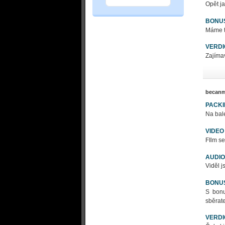
Opět ja
BONU
Máme tu
VERDI
Zajímav
becanm
PACK
Na bale
VIDEO
FIlm se
AUDIO
Viděl j
BONU
S bonu
sběrate
VERDI