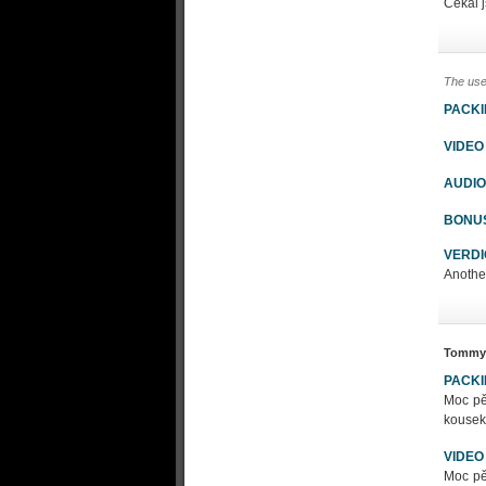
Čekal j
The use
PACK
VIDEO
AUDIO
BONU
VERDI
Another gr
Tommy
PACK
Moc pě
kousek 
VIDEO
Moc pě