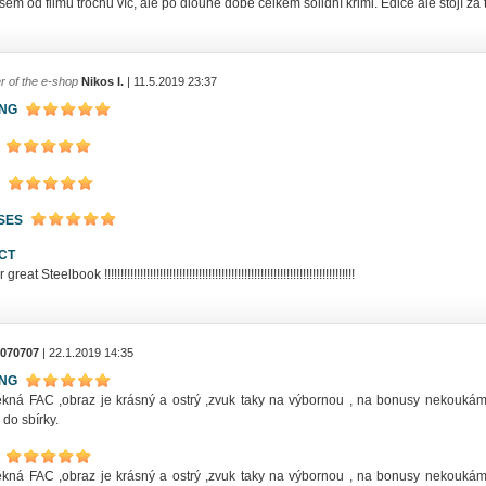
sem od filmu trochu víc, ale po dlouhé době celkem solidní krimi. Edice ale stojí za to
r of the e-shop
Nikos I.
| 11.5.2019 23:37
ING
SES
CT
eat Steelbook !!!!!!!!!!!!!!!!!!!!!!!!!!!!!!!!!!!!!!!!!!!!!!!!!!!!!!!!!!!!!!!!!!!!!!!!!!!!!
070707
| 22.1.2019 14:35
ING
kná FAC ,obraz je krásný a ostrý ,zvuk taky na výbornou , na bonusy nekoukám 
do sbírky.
kná FAC ,obraz je krásný a ostrý ,zvuk taky na výbornou , na bonusy nekoukám 