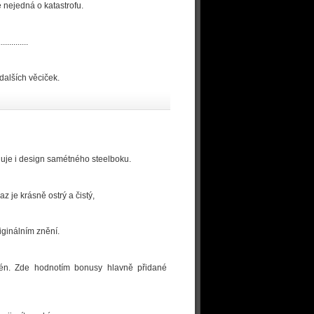
e nejedná o katastrofu.
........
dalších věciček.
huje i design samétného steelboku.
z je krásně ostrý a čistý,
iginálním znění.
scén. Zde hodnotím bonusy hlavně přidané