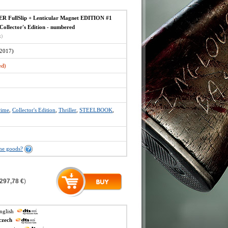
 FullSlip + Lenticular Magnet EDITION #1
ollector's Edition - numbered
x)
2017)
ed)
rime
,
Collector's Edition
,
Thriller
,
STEELBOOK
,
the goods?
297,78 €
)
english
czech