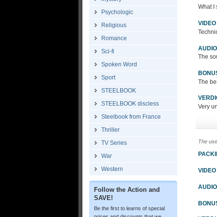
What I
Psychologic
VIDEO
Religious
Technic
Romance
AUDIO
Sci-fi
The sou
Spoken Word
BONU
Sport
The bes
STEELBOOK
VERDI
STEELBOOK discless
Very un
Steelbook from France
Thriller
The use
TV Series
PACK
War
Western
VIDEO
AUDIO
Follow the Action and
SAVE!
BONU
Be the first to learns of special
prices and discounts that we