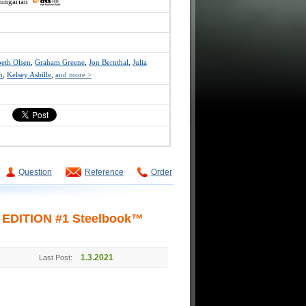
hungarian
beth Olsen
,
Graham Greene
,
Jon Bernthal
,
Julia
m
,
Kelsey Asbille
,
and more >
Question
Reference
Order
t EDITION #1 Steelbook™
1.3.2021
Last Post: