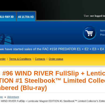
User:
not logged in
Item
Pric
started sales of the FAC #158 PREDATOR E1 + E2 + E3 + E4 + E5 edition
order
|
Terms & Conditions
|
Contacts
|
Order status
 #96 WIND RIVER FullSlip + Lenti
TION #1 Steelbook™ Limited Collect
bered (Blu-ray)
ge
Adventure
WIND RIVER FullSlip + Lenticular Magnet EDITION #1 Steelbook™ Limited Collector's Editio