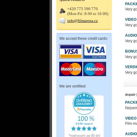
PACK
+420 775 590 770
Very g
(Mon-Fri: 8:00 to 16:00)
VIDEO
info@filmarena.cz
Very g
AUDIO
We accept these credit cards:
Very g
BONU
Very g
VERDI
Very g
We are certified:
dcpatr
PACK
Nejsem 
VIDEO
Film ma
AUDIO