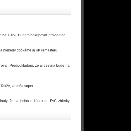
otím na 110%. Budem nakupovať pravidelne.
sa niekedy dočkáme aj 4K remasteru.
roval. Predpokladám, že aj čeština bude na
i. Takže, za mňa super
dnoty, že sa jedná o kúsok do FAC zbierky