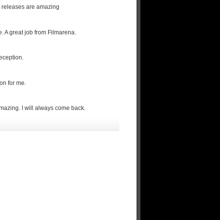
d releases are amazing
. A great job from Filmarena.
reception.
ion for me.
amazing. I will always come back.