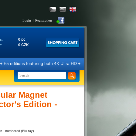
Login
|
Registration
|
0 pc
s:
0 CZK
e:
s featuring both 4K Ultra HD + Blu-ray 3D/2D discs. The editions are m
cular Magnet
or's Edition -
n - numbered (Blu-ray)