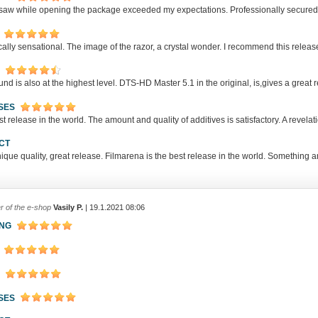
 saw while opening the package exceeded my expectations. Professionally secure
ally sensational. The image of the razor, a crystal wonder. I recommend this release
nd is also at the highest level. DTS-HD Master 5.1 in the original, is,gives a great 
SES
t release in the world. The amount and quality of additives is satisfactory. A revelat
CT
ique quality, great release. Filmarena is the best release in the world. Something 
r of the e-shop
Vasily P.
| 19.1.2021 08:06
ING
SES