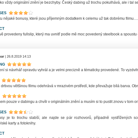
ko vždy originální znění je bezchyby. Český dabing už trochu pokulhává, ale i tal s
SES
 nějaké bonusy, které jsou příjemným dodatkem k celemu už tak dobrému filmu..........
CT
ě provedeny fullslip, který ma uvnitř podle mě moc povedený steelbook a spoustu 
ar
| 26.8.2019 14:13
ING
ní si návrhář opravdu vyhrál a je velmi precizně a tématicky provedené. To vyzdvi
 drtivou většinou filmu odehrává v mrazivém prstředí, kde převažuje bílá barva. Obra
sem pouze v dabingu a chvíli v originálním znění a musím si to pustit znovu v tom or
SES
sy je to trochu slabší, ale najde se pár rozhovorů, případně vystřížených 
lské karty a fotoknihy.
CT