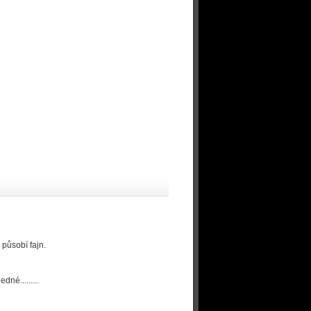
 působí fajn.
né.........