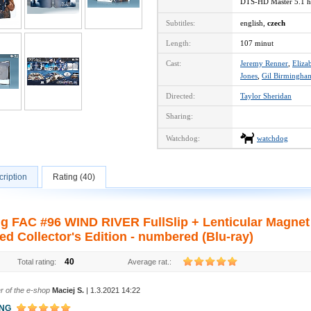
DTS-HD Master 5.1 
Subtitles:
english,
czech
Length:
107 minut
Cast:
Jeremy Renner
,
Eliza
Jones
,
Gil Birmingha
Directed:
Taylor Sheridan
Sharing:
Watchdog:
watchdog
ription
Rating (40)
ng FAC #96 WIND RIVER FullSlip + Lenticular Magne
ed Collector's Edition - numbered (Blu-ray)
40
Total rating:
Average rat.:
r of the e-shop
Maciej S.
| 1.3.2021 14:22
ING