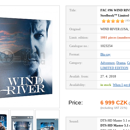
Title:
FAC #96 WIND RIVER
Steelbook™ Limited C
(40
Original:
WIND RIVER (USA, 
Limit. edition:
1001 pieces (number
Catalogue no.:
1023254
Format:
Blu-ray
Category:
Adventure
,
Drama
,
C
LIMITED EDITION
Availab. from:
27. 4. 2018
Availability:
in stock
When I get 
Price:
6 999 CZK
(
(including VAT 21%)
DTS-HD Master 5.1 
Sound:
DTS-HD Master 5.1 