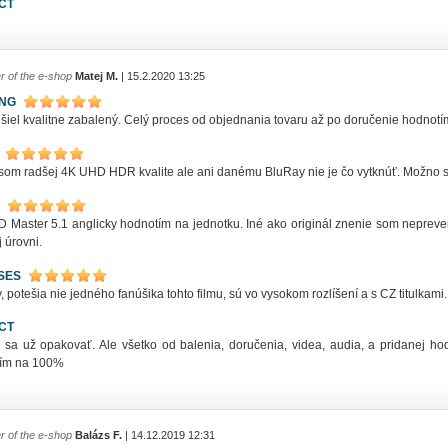
CT
r of the e-shop
Matej M.
| 15.2.2020 13:25
ING
rišiel kvalitne zabalený. Celý proces od objednania tovaru až po doručenie hodn
 som radšej 4K UHD HDR kvalite ale ani danému BluRay nie je čo vytknúť. Možno 
 Master 5.1 anglicky hodnotím na jednotku. Iné ako originál znenie som nepreve
 úrovni.
SES
 potešia nie jedného fanúšika tohto filmu, sú vo vysokom rozlíšení a s CZ titulkam
CT
sa už opakovať. Ale všetko od balenia, doručenia, videa, audia, a pridanej ho
ím na 100%
r of the e-shop
Balázs F.
| 14.12.2019 12:31