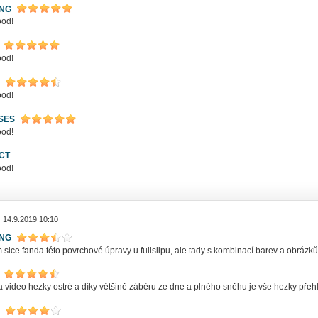
ING
ood!
ood!
ood!
SES
ood!
CT
ood!
| 14.9.2019 10:10
ING
sice fanda této povrchové úpravy u fullslipu, ale tady s kombinací barev a obrázků
 video hezky ostré a díky většině záběru ze dne a plného sněhu je vše hezky přehled