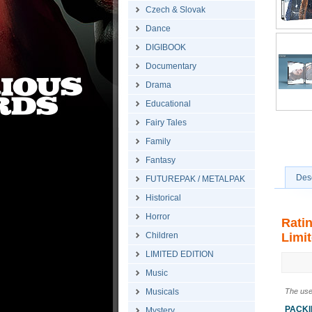
Czech & Slovak
Dance
DIGIBOOK
Documentary
Drama
Educational
Fairy Tales
Family
Fantasy
Desc
FUTUREPAK / METALPAK
Historical
Horror
Rati
Children
Limit
LIMITED EDITION
Music
Musicals
The use
PACK
Mystery