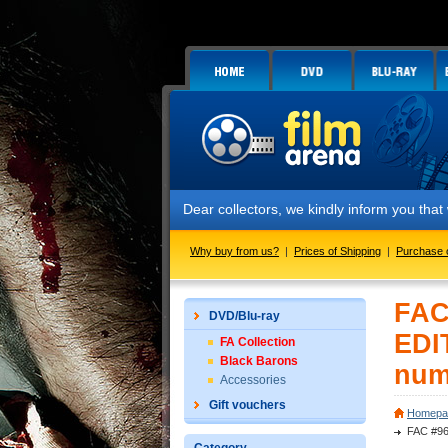
Dear collectors, we kindly inform you that we have 
Why buy from us?
|
Prices of Shipping
|
Purchase 
FAC
DVD/Blu-ray
EDI
FA Collection
Black Barons
num
Accessories
Gift vouchers
Homepa
FAC #96 