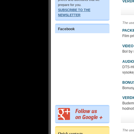
VERDI
prepare for you.
SUBSCRIBE TO THE
NEWSLETTER
The use
Facebook
PACK
Film p
VIDEO
Bol by
AUDIO
DTS-HD
vysokej
BONU
Bonusy,
VERDI
Budem 
hodnot
The use
Quick contacts