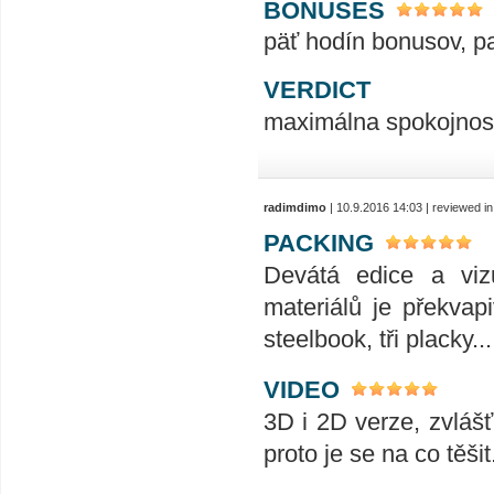
BONUSES
päť hodín bonusov, p
VERDICT
maximálna spokojnos
radimdimo
| 10.9.2016 14:03 | reviewed i
PACKING
Devátá edice a vizu
materiálů je překvapi
steelbook, tři placky.
VIDEO
3D i 2D verze, zvlášť
proto je se na co těš