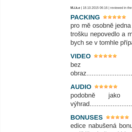
M.i.k.e
| 18.10.2015 06:16 | reviewed in t
PACKING
pro mě osobně jedna 
trošku nepovedlo a m
bych se v tomhle příp
VIDEO
bez sebeme
obraz...........................
AUDIO
podobně jako vi
výhrad.........................
BONUSES
edice nabušená bonus