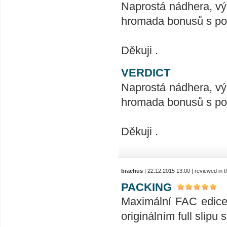
Naprostá nádhera, vý
hromada bonusů s podp
Děkuji .
VERDICT
Naprostá nádhera, vý
hromada bonusů s podp
Děkuji .
brachus
| 22.12.2015 13:00 | reviewed in
PACKING
Maximální FAC edice t
originálním full slipu