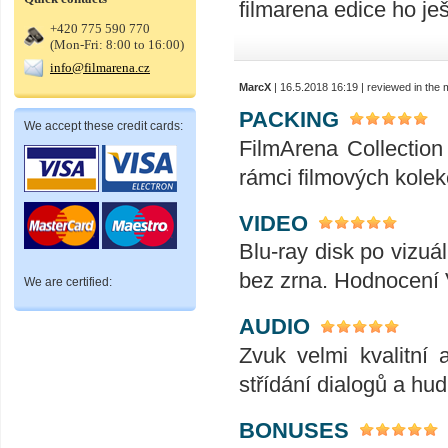
filmarena edice ho ješ
+420 775 590 770
(Mon-Fri: 8:00 to 16:00)
info@filmarena.cz
MarcX
| 16.5.2018 16:19 | reviewed in the
PACKING
We accept these credit cards:
FilmArena Collection 
rámci filmových kolek
VIDEO
Blu-ray disk po vizuál
bez zrna. Hodnocení
We are certified:
AUDIO
Zvuk velmi kvalitní 
střídání dialogů a hu
BONUSES