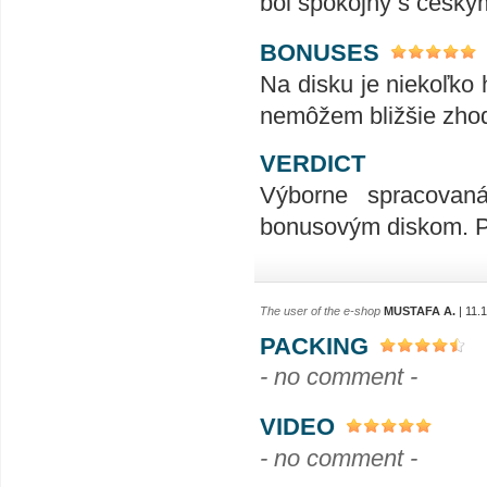
bol spokojný s česk
BONUSES
Na disku je niekoľko 
nemôžem bližšie zhodn
VERDICT
Výborne spracovan
bonusovým diskom. Po
The user of the e-shop
MUSTAFA A.
| 11.
PACKING
- no comment -
VIDEO
- no comment -