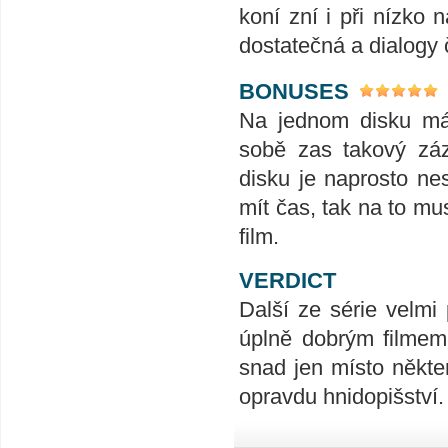
koní zní i při nízko 
dostatečná a dialogy č
BONUSES
Na jednom disku má
sobě zas takový zá
disku je naprosto ne
mít čas, tak na to m
film.
VERDICT
Další ze série velmi
úplně dobrým filmem
snad jen místo někter
opravdu hnidopišství. 