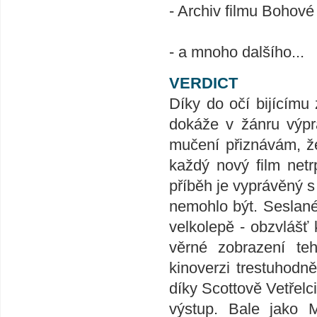
- Archiv filmu Bohové
- a mnoho dalšího...
VERDICT
Díky do očí bijícímu
dokáže v žánru výpr
mučení přiznávám, že
každý nový film netr
příběh je vyprávěný s
nemohlo být. Seslané
velkolepě - obzvlášť 
věrné zobrazení teh
kinoverzi trestuhodn
díky Scottově Vetřelc
výstup. Bale jako M