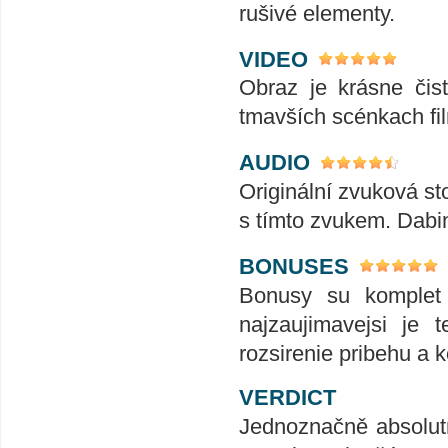
rušivé elementy.
VIDEO
Obraz je krásne čis
tmavších scénkach fi
AUDIO
Originální zvuková st
s tímto zvukem. Dabi
BONUSES
Bonusy su komplet s
najzaujimavejsi je 
rozsirenie pribehu a 
VERDICT
Jednoznačně absolutní