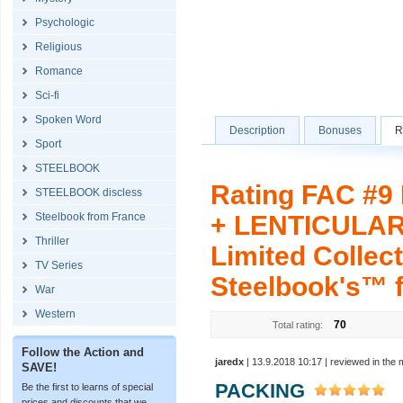
Psychologic
Religious
Romance
Sci-fi
Spoken Word
Description
Bonuses
R
Sport
STEELBOOK
Rating FAC #9
STEELBOOK discless
Steelbook from France
+ LENTICULAR
Thriller
Limited Collect
TV Series
Steelbook's™ fo
War
Western
70
Total rating:
Follow the Action and
jaredx
| 13.9.2018 10:17 | reviewed in the
SAVE!
PACKING
Be the first to learns of special
prices and discounts that we