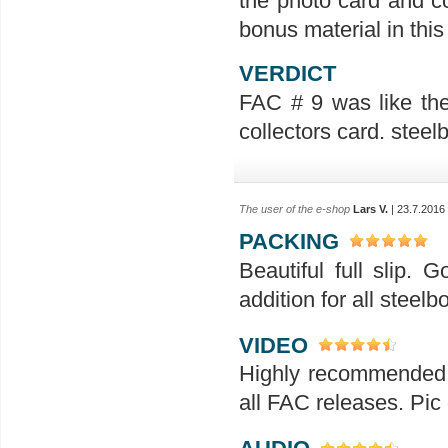
the photo card and c
bonus material in this
VERDICT
FAC # 9 was like th
collectors card. stee
The user of the e-shop
Lars V.
| 23.7.2016
PACKING
Beautiful full slip.
addition for all steelb
VIDEO
Highly recommended! a
all FAC releases. Pic