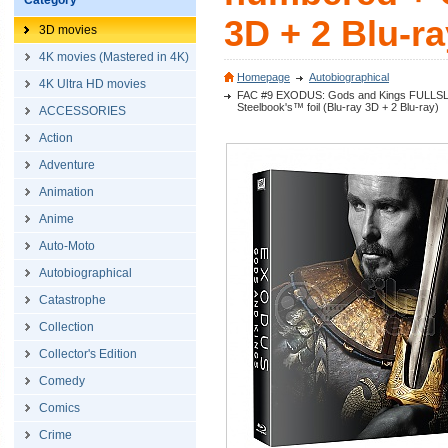
Category
3D + 2 Blu-ra
3D movies
4K movies (Mastered in 4K)
Homepage
Autobiographical
4K Ultra HD movies
FAC #9 EXODUS: Gods and Kings FULLSLIP
Steelbook's™ foil (Blu-ray 3D + 2 Blu-ray)
ACCESSORIES
Action
Adventure
Animation
Anime
Auto-Moto
Autobiographical
Catastrophe
Collection
Collector's Edition
Comedy
Comics
Crime