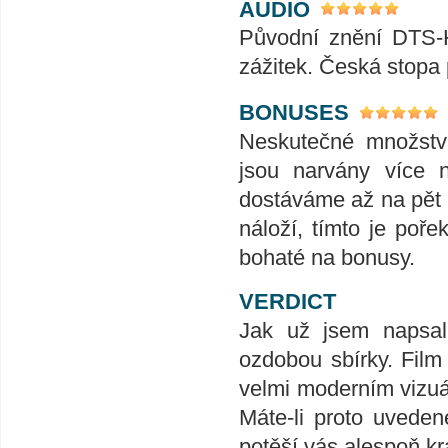
AUDIO
Původní znění DTS-H
zážitek. Česká stopa 
BONUSES
Neskutečné množstv
jsou narvány více 
dostáváme až na pět h
náloží, tímto je poře
bohaté na bonusy.
VERDICT
Jak už jsem napsal,
ozdobou sbírky. Film
velmi moderním vizuá
Máte-li proto uveden
potěší vás alespoň k