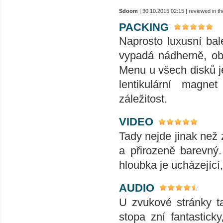
Sdoom
| 30.10.2015 02:15 | reviewed in 
PACKING
Naprosto luxusní bal
vypadá nádherně, obs
Menu u všech disků je
lentikulární magne
záležitost.
VIDEO
Tady nejde jinak než z
a přirozeně barevný.
hloubka je ucházející
AUDIO
U zvukové stránky ta
stopa zní fantastick