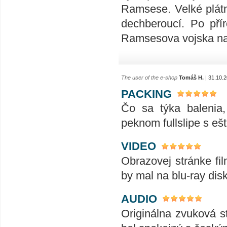
Ramsese. Velké plátn
dechberoucí. Po přír
Ramsesova vojska na 
The user of the e-shop
Tomáš H.
| 31.10.
PACKING
Čo sa týka balenia
peknom fullslipe s eš
VIDEO
Obrazovej stránke fil
by mal na blu-ray dis
AUDIO
Originálna zvuková s