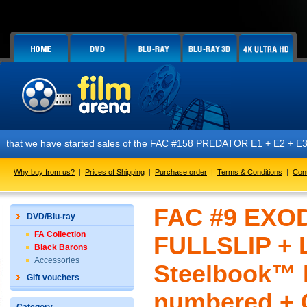
 started sales of the FAC #158 PREDATOR E1 + E2 + E3 + E4 + E5 editio
Why buy from us?
|
Prices of Shipping
|
Purchase order
|
Terms & Conditions
|
Con
FAC #9 EXOD
DVD/Blu-ray
FA Collection
FULLSLIP +
Black Barons
Accessories
Steelbook™ L
Gift vouchers
numbered + G