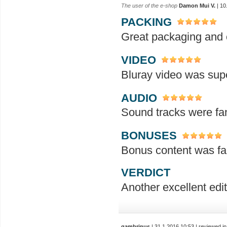
The user of the e-shop
Damon Mui V.
| 10
PACKING
Great packaging and c
VIDEO
Bluray video was sup
AUDIO
Sound tracks were fan
BONUSES
Bonus content was fab
VERDICT
Another excellent edit
gambrinus
| 31.1.2016 10:53 | reviewed i