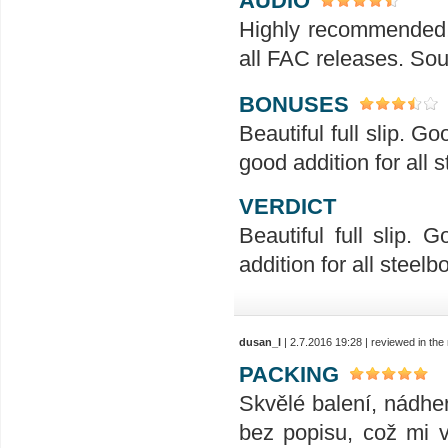
AUDIO
Highly recommended! a
all FAC releases. So
BONUSES
Beautiful full slip. 
good addition for all 
VERDICT
Beautiful full slip.
addition for all steelb
dusan_l
| 2.7.2016 19:28 | reviewed in th
PACKING
Skvělé balení, nádher
bez popisu, což mi v