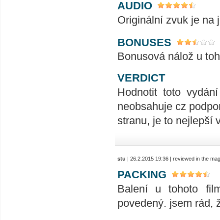
AUDIO
Originální zvuk je na 
BONUSES
Bonusová nálož u tohot
VERDICT
Hodnotit toto vydání
neobsahuje cz podporu
stranu, je to nejlepší
stu
| 26.2.2015 19:36 | reviewed in the ma
PACKING
Balení u tohoto fi
povedený. jsem rád, ž