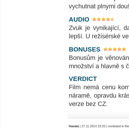
vychutnat plnymi douš
AUDIO
Zvuk je vynikající, 
lepší. U režisérské ve
BONUSES
Bonusům je věnován 
množství a hlavně s 
VERDICT
Film nemá cenu kome
náramě, opravdu krás
verze bez CZ.
Havala
| 27.11.2014 23:20 | reviewed in t