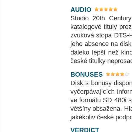
AUDIO
Studio 20th Century
katalogové tituly pr
zvuková stopa DTS-H
jeho absence na disk
daleko lepší než kin
české titulky neprosad
BONUSES
Disk s bonusy disponu
vyčerpávajících info
ve formátu SD 480i s
většíny obsažena. Hl
jakékoliv české podpo
VERDICT