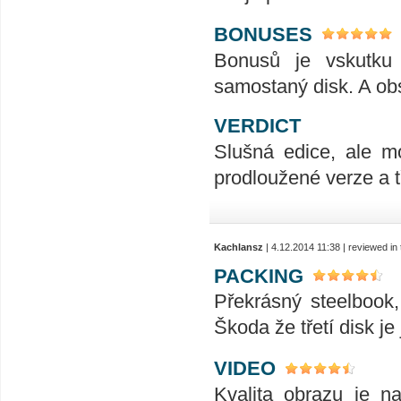
BONUSES
Bonusů je vskutku
samostaný disk. A obs
VERDICT
Slušná edice, ale m
prodloužené verze a t
Kachlansz
| 4.12.2014 11:38 | reviewed i
PACKING
Překrásný steelbook,
Škoda že třetí disk j
VIDEO
Kvalita obrazu je na