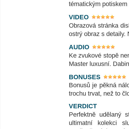
tématickým potiskem 
VIDEO
Obrazová stránka disku
ostrý obraz s detaily
AUDIO
Ke zvukové stopě nem
Master luxusní. Dabing
BONUSES
Bonusů je pěkná nálo
trochu trvat, než to č
VERDICT
Perfektně udělaný s
ultimatní kolekci s