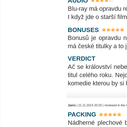
AUDIO
Blu-ray má opravdu re
I když jde o starší f
BONUSES
Bonusů je opravdu ne
má české titulky a to 
VERDICT
Ač se království nebe
titul celého roku. Ne
komedie kterou by si 
Janis
| 21.11.2014 20:20 | reviewed in th
PACKING
Nádherné plechové b