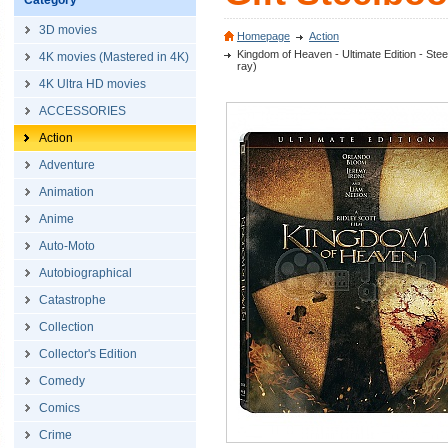
Category
3D movies
Homepage
Action
Kingdom of Heaven - Ultimate Edition - Stee
4K movies (Mastered in 4K)
ray)
4K Ultra HD movies
ACCESSORIES
Action
Adventure
Animation
Anime
Auto-Moto
Autobiographical
Catastrophe
Collection
Collector's Edition
Comedy
Comics
Crime