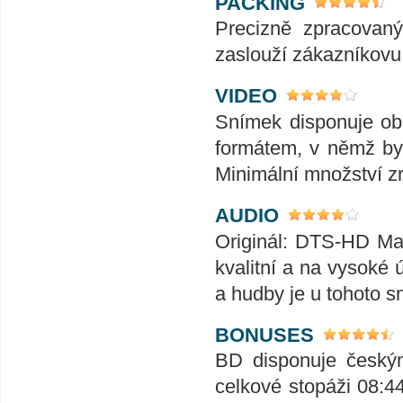
PACKING
Precizně zpracovaný
zaslouží zákazníkovu
VIDEO
Snímek disponuje ob
formátem, v němž byl
Minimální množství z
AUDIO
Originál: DTS-HD Mas
kvalitní a na vysoké ú
a hudby je u tohoto 
BONUSES
BD disponuje českým
celkové stopáži 08:4