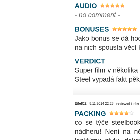
AUDIO
- no comment -
BONUSES
Jako bonus se dá hodno
na nich spousta věcí 
VERDICT
Super film v několika
Steel vypadá fakt pěkně
EifelCZ
| 5.11.2014 22:28 | reviewed in th
PACKING
co se týče steelboo
nádheru! Není na n