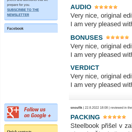
prepare for you.
AUDIO
SUBSCRIBE TO THE
Very nice, original ed
NEWSLETTER
I am very pleased wit
Facebook
BONUSES
Very nice, original ed
I am very pleased wit
VERDICT
Very nice, original ed
I am very pleased wit
snoufik
| 22.8.2022 18:08 | reviewed in t
PACKING
Steelbook přišel v 
Quick contacts