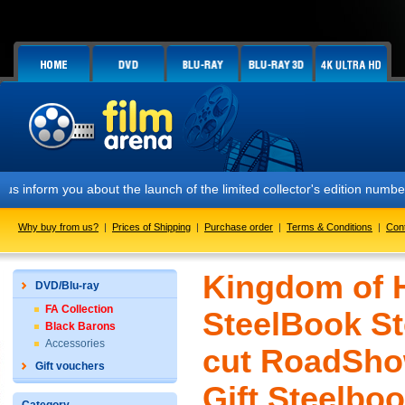
you about the launch of the limited collector's edition numbered FAC 
Why buy from us?
|
Prices of Shipping
|
Purchase order
|
Terms & Conditions
|
Con
Kingdom of H
DVD/Blu-ray
FA Collection
SteelBook St
Black Barons
Accessories
cut RoadShow
Gift vouchers
Gift Steelboo