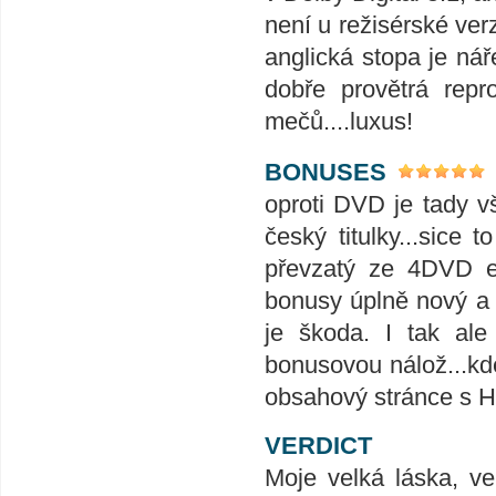
není u režisérské ver
anglická stopa je ná
dobře provětrá repr
mečů....luxus!
BONUSES
oproti DVD je tady v
český titulky...sice
převzatý ze 4DVD ed
bonusy úplně nový a n
je škoda. I tak ale
bonusovou nálož...kde
obsahový stránce s 
VERDICT
Moje velká láska, ve