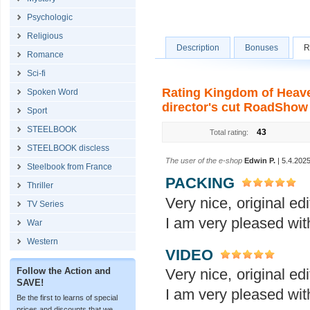
Psychologic
Religious
Description
Bonuses
R
Romance
Sci-fi
Rating Kingdom of Heave
Spoken Word
director's cut RoadShow L
Sport
STEELBOOK
43
Total rating:
STEELBOOK discless
The user of the e-shop
Edwin P.
| 5.4.202
Steelbook from France
PACKING
Thriller
Very nice, original ed
TV Series
I am very pleased wit
War
Western
VIDEO
Follow the Action and
Very nice, original ed
SAVE!
I am very pleased wit
Be the first to learns of special
prices and discounts that we