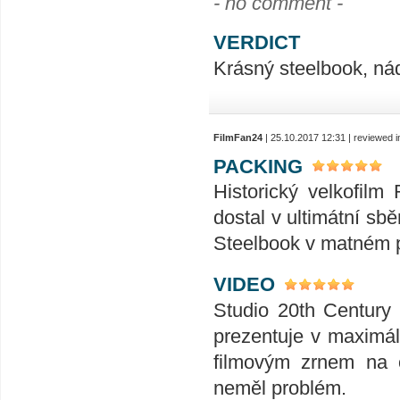
- no comment -
VERDICT
Krásný steelbook, nád
FilmFan24
| 25.10.2017 12:31 | reviewed 
PACKING
Historický velkofi
dostal v ultimátní sb
Steelbook v matném 
VIDEO
Studio 20th Century 
prezentuje v maximá
filmovým zrnem na 
neměl problém.