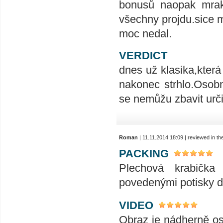
bonusů naopak mrak
všechny projdu.sice
moc nedal.
VERDICT
dnes už klasika,která 
nakonec strhlo.Osobn
se nemůžu zbavit urči
Roman
| 11.11.2014 18:09 | reviewed in t
PACKING
Plechová krabička
povedenými potisky di
VIDEO
Obraz je nádherně ost