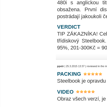
480i s anglickou ti
obsažena. První di
postrádají jakoukoli 
VERDICT
TIP ZÁKAZNÍKA! Celk
třídiskový Steelboo
95%, 201-300Kč = 9
ppetr
| 25.3.2015 13:37 | reviewed in the
PACKING
Steelbook je opravdu
VIDEO
Obraz všech verzí, je