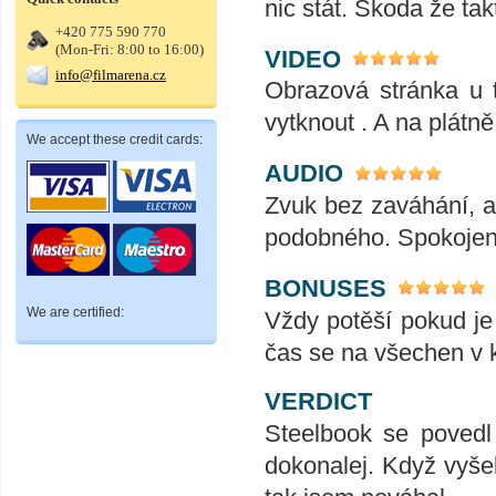
nic stát. Škoda že takt
+420 775 590 770
(Mon-Fri: 8:00 to 16:00)
VIDEO
info@filmarena.cz
Obrazová stránka u t
vytknout . A na plátn
We accept these credit cards:
AUDIO
Zvuk bez zaváhání, ať
podobného. Spokojeno
BONUSES
We are certified:
Vždy potěší pokud je
čas se na všechen v k
VERDICT
Steelbook se povedl
dokonalej. Když vyše