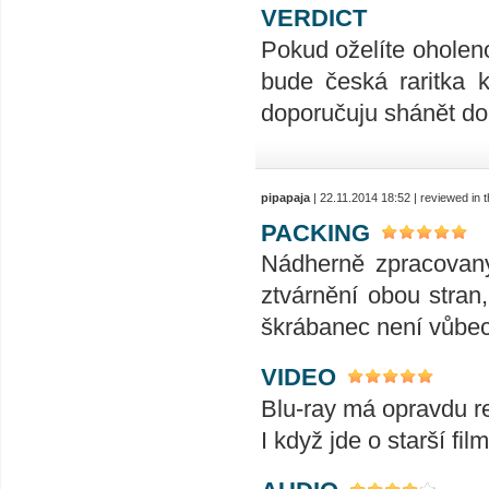
VERDICT
Pokud oželíte oholeno
bude česká raritka 
doporučuju shánět dok
pipapaja
| 22.11.2014 18:52 | reviewed in
PACKING
Nádherně zpracovaný
ztvárnění obou stran
škrábanec není vůbec
VIDEO
Blu-ray má opravdu re
I když jde o starší f