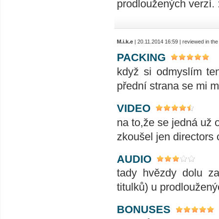
prodloužených verzí. 
M.i.k.e
| 20.11.2014 16:59 | reviewed in t
PACKING
když si odmyslím te
přední strana se mi mo
VIDEO
na to,že se jedná už 
zkoušel jen directors
AUDIO
tady hvězdy dolu za
titulků) u prodloužený
BONUSES