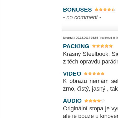
BONUSES
- no comment -
jaturcat
| 20.12.2014 16:55 | reviewed in 
PACKING
Krásný Steelbook. Si
z těch opravdu parád
VIDEO
K obrazu nemám sebe
zrno, čistý, jasný , ta
AUDIO
Originální stopa je v
ale je pouze u kinove