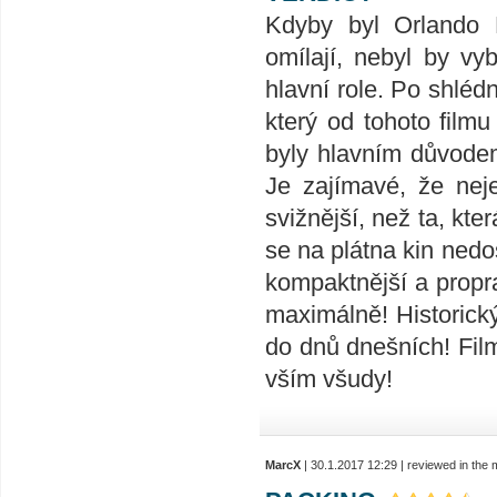
Kdyby byl Orlando B
omílají, nebyl by v
hlavní role. Po shléd
který od tohoto filmu
byly hlavním důvodem,
Je zajímavé, že nej
svižnější, než ta, kte
se na plátna kin nedo
kompaktnější a propra
maximálně! Historick
do dnů dnešních! Film
vším všudy!
MarcX
| 30.1.2017 12:29 | reviewed in the