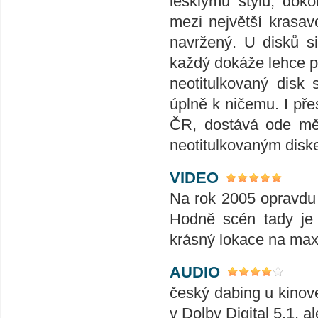
lesklýmu stylu, dok
mezi největší krasav
navržený. U disků si
každý dokáže lehce p
neotitulkovaný disk
úplně k ničemu. I pře
ČR, dostává ode mě i
neotitulkovaným disk
VIDEO
Na rok 2005 opravdu 
Hodně scén tady je z
krásný lokace na ma
AUDIO
český dabing u kinove
v Dolby Digital 5.1, 