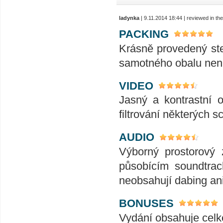
ladynka
| 9.11.2014 18:44 | reviewed in t
PACKING
Krásně provedený st
samotného obalu není
VIDEO
Jasný a kontrastní 
filtrování některých 
AUDIO
Výborný prostorový 
působícím soundtrac
neobsahují dabing ani 
BONUSES
Vydání obsahuje celkem