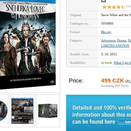
foil
(13
Original:
Snow White and the 
Catalogue no.:
1016065
Format:
Blu-ray
Category:
Adventure
,
Drama
,
Fa
LIMITED EDITION
Availab. from:
3. 10. 2012
Availability:
in stock
When I get 
Price:
499 CZK
(
21
(including VAT 21%)