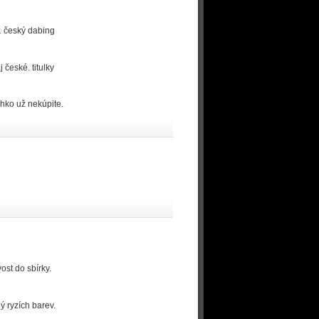
1 český dabing
české. titulky
ahko už nekúpite.
ost do sbírky.
ý ryzích barev.