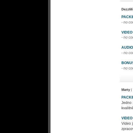
Dezz66
PACK
- no c
VIDEO
- no c
AUDIO
- no c
BONU
- no c
Marty
|
PACK
Jedno 
kvalitn
VIDEO
Video 
zpraco