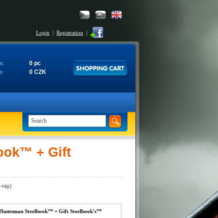
Login
|
Registration
|
0 pc
s:
0 CZK
e:
ook™ + Gift
-ray)
Huntsman Steelbook™ + Gift Steelbook's™