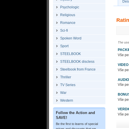
Desc
Psychologic
Religious
Rati
Romance
Sci-fi
Spoken Word
The use
Sport
PACK
STEELBOOK
Vše pe
STEELBOOK discless
VIDEO
Steelbook from France
Vše pe
Thriller
AUDIO
Vše pe
TV Series
War
BONU
Vše pe
Western
VERDI
Follow the Action and
Vše pe
SAVE!
Be the first to learns of special
prices and discounts that we