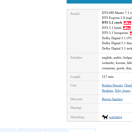
DTS-HD Master 7.1 
Sound:
DTS Express 2.0 eng
DTS 5.1 czech
DTS 5.1 hindi
DTS 5.1 hungarian
Dolby Digital 5.1 (V
Dolby Digital 5.1 th
Dolby Digital 5.1 tu
Subtitles:
english, arabic, bulga
icelandic, korean, lit
romanian, greek, thai,
Length:
127 min.
Cast:
Kristen Stewart
,
Charl
Hoskins
,
Toby Jones
,
Directed:
Rupert Sanders
Sharing:
Watchdog:
watchdog