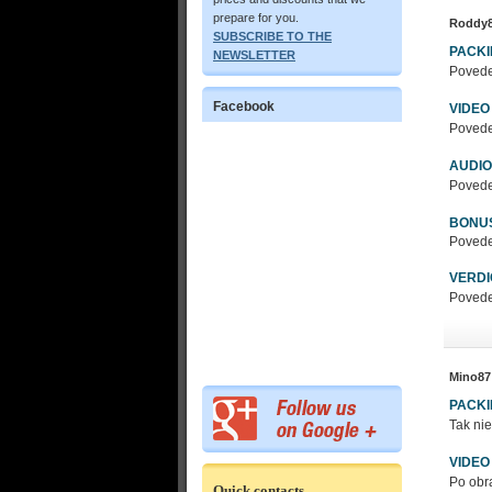
prepare for you.
Roddy
SUBSCRIBE TO THE
PACK
NEWSLETTER
Poveden
Facebook
VIDEO
Poveden
AUDIO
Poveden
BONU
Poveden
VERDI
Poveden
Mino87
PACK
Tak nie
VIDEO
Po obra
Quick contacts