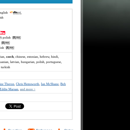
english
lish
O) polish
ai
rkish
rian,
czech
, chinese, estonian, hebrew, hindi,
huanian, latvian, hungarian, polish, portuguese,
 turkish
ize Theron
,
Chris Hemsworth
,
Ian McShane
,
Bob
Eddie Marsan
,
and more >