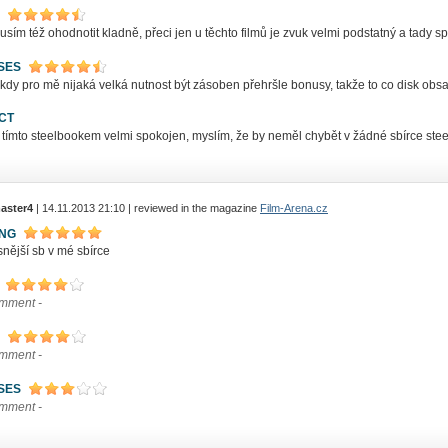
sím též ohodnotit kladně, přeci jen u těchto filmů je zvuk velmi podstatný a tady s
SES
kdy pro mě nijaká velká nutnost být zásoben přehršle bonusy, takže to co disk obs
CT
 tímto steelbookem velmi spokojen, myslím, že by neměl chybět v žádné sbírce ste
aster4
| 14.11.2013 21:10 | reviewed in the magazine
Film-Arena.cz
ING
nější sb v mé sbírce
omment -
omment -
SES
omment -