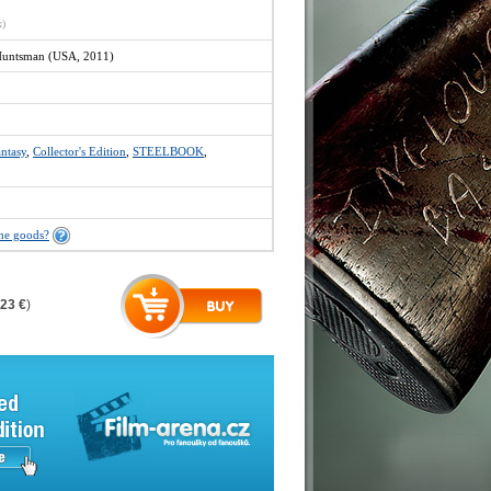
x)
Huntsman (USA, 2011)
ntasy
,
Collector's Edition
,
STEELBOOK
,
the goods?
,23 €
)