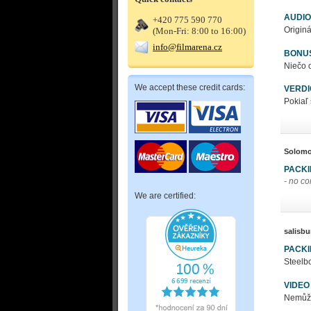
AUDIO
+420 775 590 770
Originá
(Mon-Fri: 8:00 to 16:00)
info@filmarena.cz
BONU
Niečo 
We accept these credit cards:
VERDI
Pokiaľ 
Solomo
PACK
- no c
We are certified:
salisbu
PACK
Steelbo
VIDEO
Nemůžu 