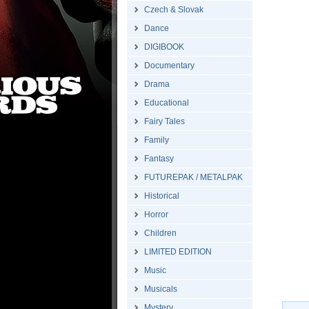
Czech & Slovak
Dance
DIGIBOOK
Documentary
Drama
Educational
Fairy Tales
Family
Fantasy
FUTUREPAK / METALPAK
Historical
Horror
Children
LIMITED EDITION
Music
Musicals
Mystery