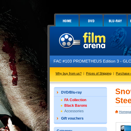
FAC #103 PROMETHEUS Edition 3 - GLOW IN THE
Why buy from us?
|
Prices of Shipping
|
Purchase 
Sno
DVD/Blu-ray
Stee
FA Collection
Black Barons
Accessories
Homepa
Gift vouchers