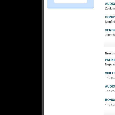
AUDIO
Zvuk mu
BONU
Není ni
VERDI
Jsem s
Beastm
PACK
Nejkrás
VIDEO
- no c
AUDIO
- no c
BONU
- no c