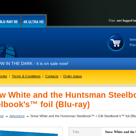
User:
not logged in
Item
Pric
 DARK - it is on sale now!
order
|
Terms & Conditions
|
Contacts
|
Order status
w White and the Huntsman Steelb
lbook's™ foil (Blu-ray)
ge
Adventure
Snow White and the Huntsman Steelbook™ + Gift Steelbook's™ foil (Blu
Title:
Snow White and the 