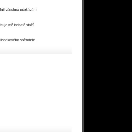
plnil všechna očekávání.
ahuje mě bohatě stačí.
elbookového sběratele.