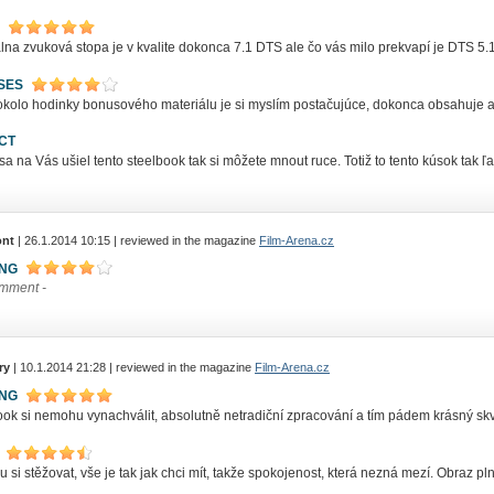
lna zvuková stopa je v kvalite dokonca 7.1 DTS ale čo vás milo prekvapí je DTS 5.
SES
okolo hodinky bonusového materiálu je si myslím postačujúce, dokonca obsahuje aj 
CT
sa na Vás ušiel tento steelbook tak si môžete mnout ruce. Totiž to tento kúsok tak ľ
nt
| 26.1.2014 10:15 | reviewed in the magazine
Film-Arena.cz
ING
omment -
ry
| 10.1.2014 21:28 | reviewed in the magazine
Film-Arena.cz
ING
ok si nemohu vynachválit, absolutně netradiční zpracování a tím pádem krásný skv
si stěžovat, vše je tak jak chci mít, takže spokojenost, která nezná mezí. Obraz pln