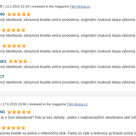
87
| 13.2.2016 22:19 | reviewed in the magazine
Film-Arena.cz
ING
ý steelbook, obrazová kvalita velice povedena, originální zvuková stopa výborná.
ý steelbook, obrazová kvalita velice povedena, originální zvuková stopa výborná.
ý steelbook, obrazová kvalita velice povedena, originální zvuková stopa výborná.
SES
ý steelbook, obrazová kvalita velice povedena, originální zvuková stopa výborná.
CT
ý steelbook, obrazová kvalita velice povedena, originální zvuková stopa výborná.
| 17.6.2015 19:46 | reviewed in the magazine
Film-Arena.cz
ING
 je o čom debatovať! Toto je bez debaty , jeden z najkrasnejších steelbokov aké mô
zovej kvalite sa jedná o referenčný disk. Farby sú sýte a dokonca aj tmavé scény 