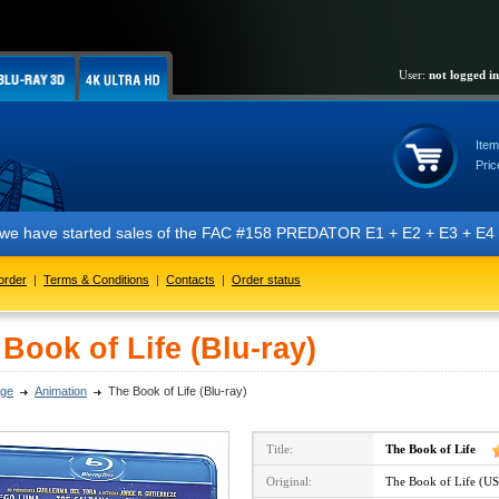
User:
not logged in
Item
Pric
 started sales of the FAC #158 PREDATOR E1 + E2 + E3 + E4 + E5 edition
order
|
Terms & Conditions
|
Contacts
|
Order status
Book of Life (Blu-ray)
ge
Animation
The Book of Life (Blu-ray)
Title:
The Book of Life
Original:
The Book of Life (U