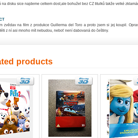
na disku sice najdeme celkem dost,ale bohužel bez CZ titulků takže velké zklamání
CT
em zvědav na film z produkce Guillerma del Toro a proto jsem si jej koupil. Op
děti z ní asi mnoho mít nebudou, neboť není dabovaná do češtiny.
ated products