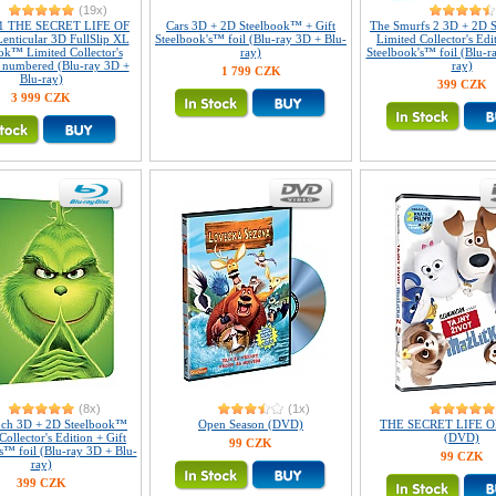
(19x)
1 THE SECRET LIFE OF
Cars 3D + 2D Steelbook™ + Gift
The Smurfs 2 3D + 2D 
enticular 3D FullSlip XL
Steelbook's™ foil (Blu-ray 3D + Blu-
Limited Collector's Edi
ok™ Limited Collector's
ray)
Steelbook's™ foil (Blu-r
- numbered (Blu-ray 3D +
ray)
1 799 CZK
Blu-ray)
399 CZK
3 999 CZK
(8x)
(1x)
nch 3D + 2D Steelbook™
Open Season (DVD)
THE SECRET LIFE O
Collector's Edition + Gift
(DVD)
99 CZK
s™ foil (Blu-ray 3D + Blu-
99 CZK
ray)
399 CZK