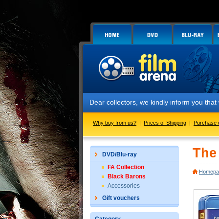
Dear collectors, we kindly inform you that we have
Why buy from us?
|
Prices of Shipping
|
Purchase 
The 
DVD/Blu-ray
FA Collection
Homepa
Black Barons
Accessories
Gift vouchers