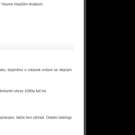
bať hlavne mladším divákom.
isku, doplněno o rukávek ovšem se stejným
rilantní obraz 1080p full hd.
 spokojen, takže bez výhrad. Ostatní dabingy