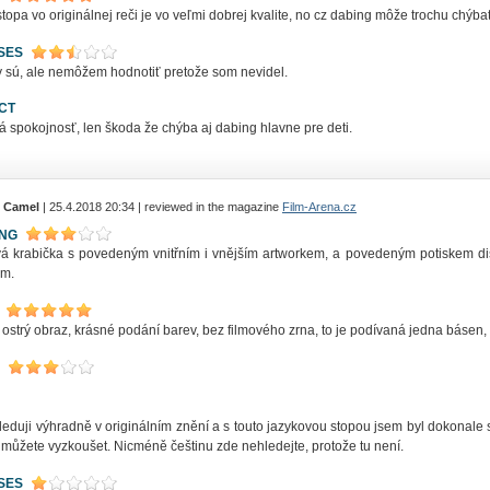
topa vo originálnej reči je vo veľmi dobrej kvalite, no cz dabing môže trochu chý
SES
 sú, ale nemôžem hodnotiť pretože som nevidel.
CT
 spokojnosť, len škoda že chýba aj dabing hlavne pre deti.
 Camel
| 25.4.2018 20:34 | reviewed in the magazine
Film-Arena.cz
ING
vá krabička s povedeným vnitřním i vnějším artworkem, a povedeným potiskem d
em.
ostrý obraz, krásné podání barev, bez filmového zrna, to je podívaná jedna básen, b
leduji výhradně v originálním znění a s touto jazykovou stopou jsem byl dokonale
 můžete vyzkoušet. Nicméně češtinu zde nehledejte, protože tu není.
SES