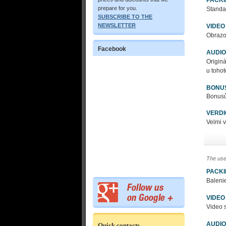
prepare for you.
Standar
SUBSCRIBE TO THE
NEWSLETTER
VIDEO
Obrazov
Facebook
AUDIO
Originá
u tohot
BONU
Bonusů
VERDI
Velmi v
The use
PACK
Baleni
VIDEO
Video s
AUDIO
Quick contacts