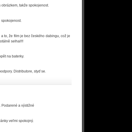
 s obrázkem, takže spokojenost.
e spokojenost.
 a to, že film je bez českého dabingu, což je
otálně selhal!!!
pět na baterky.
dpory. Distributore, styď se.
. Podarené a výstižné
tránky veľmi spokojný.