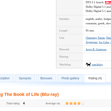
DTS 5.1 french
Dolby Digital 5.1 po
Dolby Digital 5.1 sp
Subtitles:
english, arabic, bulga
romanian, greek, slova
Length:
95 min.
Cast:
Channing Tatum
,
Dan
Applegate
,
Ice Cube
,
Directed:
Jorge R. Gutierrez
Sharing:
Watchdog:
watchdog
ription
Synopsis
Bonuses
Photo gallery
Rating (4)
g The Book of Life (Blu-ray)
4
Total rating:
Average rat.: