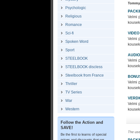
Tommy
Psychologic
PACK
Religious
Velmi 
kousek 
Romance
VIDEO
Sci-fi
Velmi 
Spoken Word
kousek 
Sport
AUDIO
STEELBOOK
Velmi 
kousek 
STEELBOOK discless
Steelbook from France
BONU
Velmi 
Thriller
kousek 
TV Series
VERDI
War
Velmi 
Western
kousek 
Follow the Action and
SAVE!
The use
Be the first to learns of special
PACK
prices and discounts that we