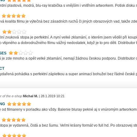
dní plastová, modrá, blu-ray krabička s vnějším i vnitřním artworkem. Potisk disku
á kvalita filmu je výtečná bez zásadních ruchů či jiných obrazových vad, takže zd
lní zvuková stopa je perfektní. A nyní velké zklamání, o kterém jsem věděl při koupi
o vtipného a dobrodružného filmu vážný nedostatek, když je to pro děti. Distributor t
SES
 je zde mnoho a opět velké zklamání, nemají žádnou českou podporu. Distributor o
CT
ydařená pohádka s perfektní zápletkou a super animací bohužel bez řádné české po
r of the e-shop
Michal M.
| 28.1.2019 10:21
ING
e od filmareny v poriadku ako vždy. Balenie bluray pekné aj s vnúromým artworkom
topa je vydarená, čistá a bez šumu. Veľmi krásny formát vo full hd. Po obrazovej s