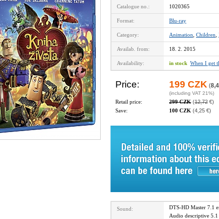
Catalogue no.:
1020365
Format:
Blu-ray
Category:
Animation
,
Children
,
Availab. from:
18. 2. 2015
Availability:
in stock
When I get 
Price:
199 CZK
(
8,4
(including VAT 21%)
Retail price:
299 CZK
(
12,72
€)
Save:
100 CZK
(4,25 €)
DTS-HD Master 7.1 
Sound:
Audio descriptive 5.