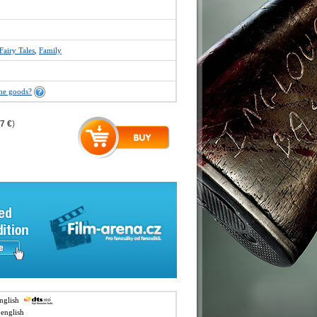
Fairy Tales
,
Family
the goods?
7 €
)
english
1 english