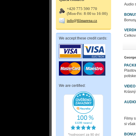
Audio s
+420 775 590 770
(Mon-Fri: 8:00 to 16:00)
BONU
Bonusy
info@filmarena.cz
VERDI
Celková
We accept these credit cards:
George
PACK
Plasto
potisk
We are certified:
VIDEO
Krásný 
AUDIO
Filmy s
si však
BONU