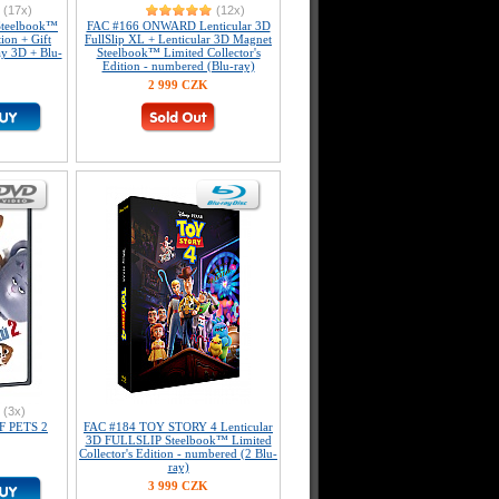
(17x)
(12x)
Steelbook™
FAC #166 ONWARD Lenticular 3D
tion + Gift
FullSlip XL + Lenticular 3D Magnet
ay 3D + Blu-
Steelbook™ Limited Collector's
Edition - numbered (Blu-ray)
2 999 CZK
(3x)
F PETS 2
FAC #184 TOY STORY 4 Lenticular
3D FULLSLIP Steelbook™ Limited
Collector's Edition - numbered (2 Blu-
ray)
3 999 CZK