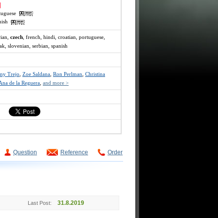
rtuguese
anish
rian,
czech
, french, hindi, croatian, portuguese,
k, slovenian, serbian, spanish
ny Trejo
,
Zoe Saldana
,
Ron Perlman
,
Christina
Ana de la Reguera
,
and more >
Question
Reference
Order
31.8.2019
Last Post: