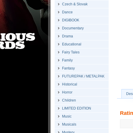
Czech & Slovak
Dance
DIGIBOOK
Documentary
Drama
Educational
Fairy Tales
Family
Fantasy
FUTUREPAK / METALPAK
Historical
Horror
Desc
Children
LIMITED EDITION
Ratin
Music
Musicals
Mystery