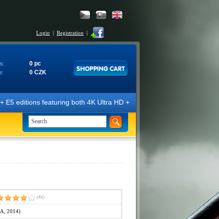
Login
|
Registration
|
0 pc
s:
0 CZK
e:
s featuring both 4K Ultra HD + Blu-ray 3D/2D discs. The editions are m
(4x)
SA, 2014)