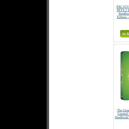
FAC #13
PETS 2 L
Steelbo
Edition 
The Gri
Limited 
Steelbook'