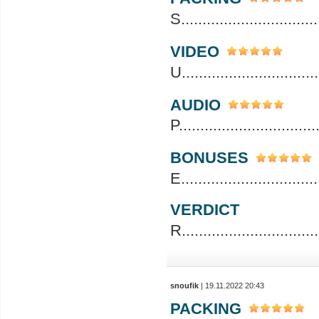
S.................................
VIDEO
U.................................
AUDIO
P.................................
BONUSES
E.................................
VERDICT
R.................................
snoufik
| 19.11.2022 20:43
PACKING