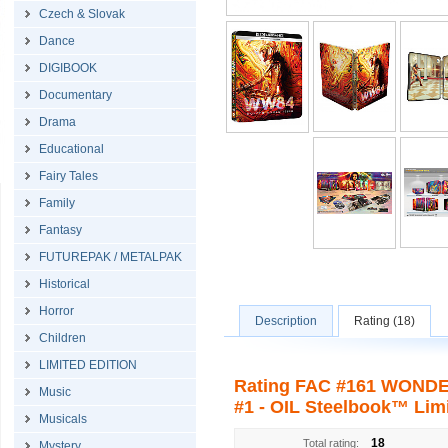
Czech & Slovak
Dance
DIGIBOOK
Documentary
Drama
Educational
Fairy Tales
Family
Fantasy
FUTUREPAK / METALPAK
Historical
Horror
Description
Rating (18)
Children
LIMITED EDITION
Rating FAC #161 WONDER
Music
#1 - OIL Steelbook™ Limit
Musicals
18
Total rating:
Mystery