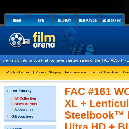
nform you that we have started sales of the FAC #158 PREDATOR E1 + E2 
Why buy from us?
|
Prices of Shipping
|
Purchase order
|
Terms & Conditions
|
Con
FAC #161 W
DVD/Blu-ray
FA Collection
XL + Lenticu
Black Barons
Accessories
Steelbook™ L
Gift vouchers
Ultra HD + Bl