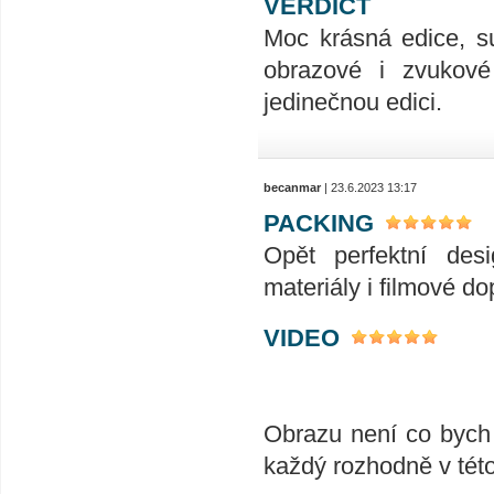
VERDICT
Moc krásná edice, su
obrazové i zvukové 
jedinečnou edici.
becanmar
| 23.6.2023 13:17
PACKING
Opět perfektní desi
materiály i filmové d
VIDEO
Obrazu není co bych 
každý rozhodně v této 