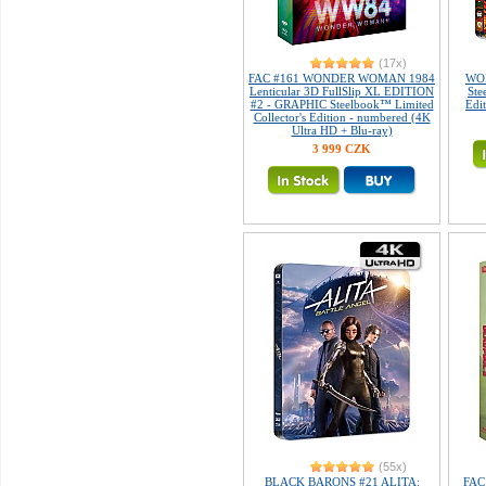
(17x)
FAC #161 WONDER WOMAN 1984
WO
Lenticular 3D FullSlip XL EDITION
Ste
#2 - GRAPHIC Steelbook™ Limited
Edi
Collector's Edition - numbered (4K
Ultra HD + Blu-ray)
3 999 CZK
(55x)
BLACK BARONS #21 ALITA:
FAC