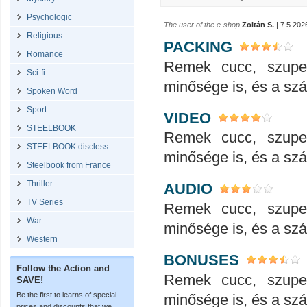
Psychologic
The user of the e-shop
Zoltán S.
| 7.5.202
Religious
PACKING
Romance
Remek cucc, szupe
Sci-fi
minősége is, és a száll
Spoken Word
Sport
VIDEO
STEELBOOK
Remek cucc, szupe
STEELBOOK discless
minősége is, és a száll
Steelbook from France
Thriller
AUDIO
TV Series
Remek cucc, szupe
War
minősége is, és a száll
Western
BONUSES
Follow the Action and
Remek cucc, szupe
SAVE!
Be the first to learns of special
minősége is, és a száll
prices and discounts that we