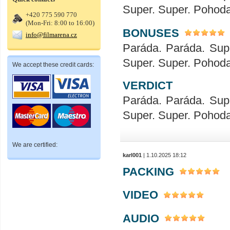
Super. Super. Pohod
+420 775 590 770
(Mon-Fri: 8:00 to 16:00)
BONUSES
info@filmarena.cz
Paráda. Paráda. Sup
Super. Super. Pohod
We accept these credit cards:
VERDICT
Paráda. Paráda. Sup
Super. Super. Pohod
We are certified:
karl001
| 1.10.2025 18:12
PACKING
VIDEO
AUDIO