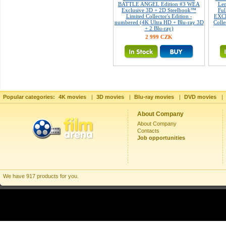
BATTLE ANGEL Edition #3 WEA
Len
Exclusive 3D + 2D Steelbook™
Fu
Limited Collector's Edition -
EXCL
numbered (4K Ultra HD + Blu-ray 3D
Colle
+ 2 Blu-ray)
2 999 CZK
Popular categories:
4K movies
|
3D movies
|
Blu-ray movies
|
DVD movies
|
About Company
About Company
Contacts
Job opportunities
We have 917 products for you.