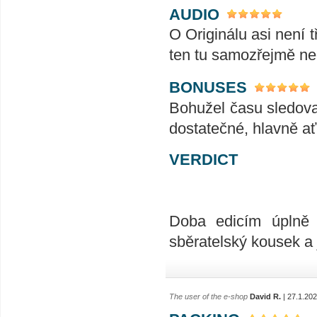
AUDIO
O Originálu asi není 
ten tu samozřejmě ne
BONUSES
Bohužel času sledova
dostatečné, hlavně ať
VERDICT
Doba edicím úplně n
sběratelský kousek a 
The user of the e-shop
David R.
| 27.1.20