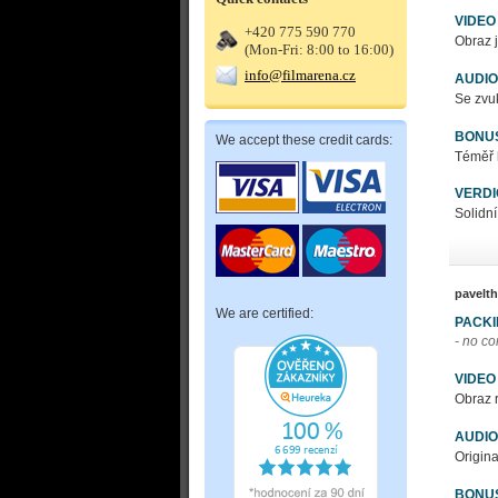
VIDEO
+420 775 590 770
Obraz j
(Mon-Fri: 8:00 to 16:00)
info@filmarena.cz
AUDIO
Se zvuk
BONU
We accept these credit cards:
Téměř 
VERDI
Solidní
pavelt
We are certified:
PACK
- no c
VIDEO
Obraz r
AUDIO
Origina
BONU