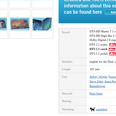
DTS-HD Master 7.1 
Sound:
DTS-HD High-Res 5.
Dolby Digital 2.0 en
DTS 5.1 arabic
DTS 5.1 czech
DTS 5.1 polish
Subtitles:
english for the Deaf, 
Length:
102 min.
Cast:
Jeffrey Wright
,
Franc
Steve Zahn
,
Anna Paq
Ratzenberger
Directed:
Peter Sohn
Sharing:
Watchdog:
watchdog