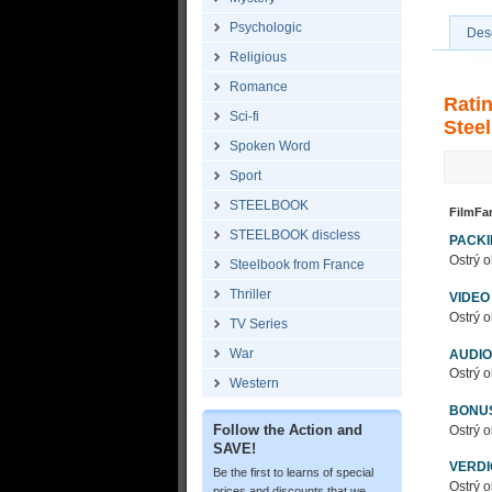
Psychologic
Desc
Religious
Romance
Rati
Sci-fi
Steel
Spoken Word
Sport
STEELBOOK
FilmFa
STEELBOOK discless
PACK
Ostrý o
Steelbook from France
Thriller
VIDEO
Ostrý o
TV Series
War
AUDIO
Ostrý o
Western
BONU
Follow the Action and
Ostrý o
SAVE!
VERDI
Be the first to learns of special
Ostrý o
prices and discounts that we