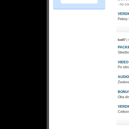
- no c
VERDI
Pekny 
Ice07
| 
PACK
Steelb
VIDEO
Po obra
AUDIO
Zvuková
BONU
Oba dis
VERDI
Celkově