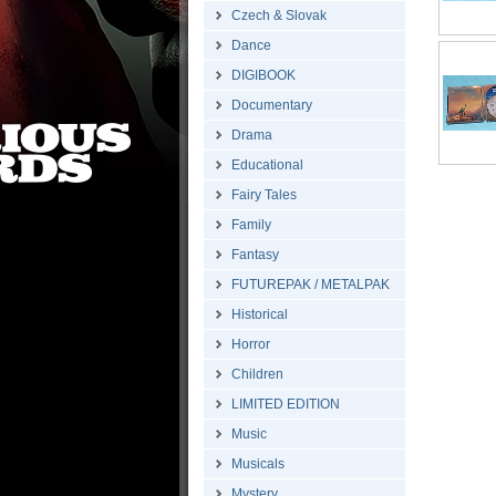
Czech & Slovak
Dance
DIGIBOOK
Documentary
Drama
Educational
Fairy Tales
Family
Fantasy
FUTUREPAK / METALPAK
Historical
Horror
Children
LIMITED EDITION
Music
Musicals
Mystery