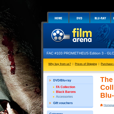
FAC #103 PROMETHEUS Edition 3 - GLOW IN THE DAR
Why buy from us?
|
Prices of Shipping
|
Purchase 
The
DVD/Blu-ray
Coll
FA Collection
Black Barons
Blu-
Accessories
Gift vouchers
Homepa