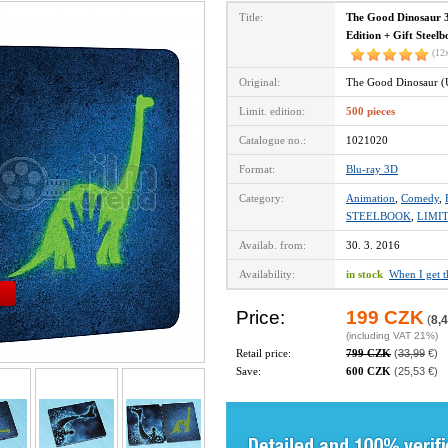
Title:
The Good Dinosaur 3
Edition + Gift Steelb
(12
Original:
The Good Dinosaur (
Limit. edition:
500 pieces
Catalogue no.:
1021020
Format:
Blu-ray 3D
Category:
Animation
,
Comedy
,
STEELBOOK
,
LIMI
Availab. from:
30. 3. 2016
Availability:
in stock
When I get 
Price:
199 CZK
(
8,4
(including VAT 21%)
Retail price:
799 CZK
(
33,99
€)
Save:
600 CZK
(25,53 €)