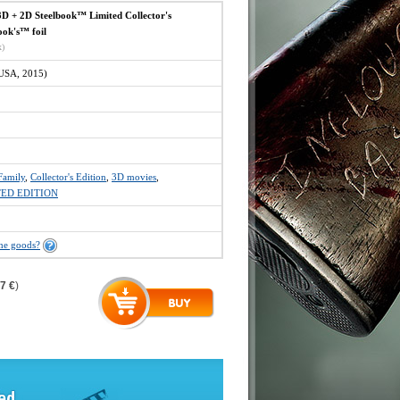
D + 2D Steelbook™ Limited Collector's
ook's™ foil
x)
USA, 2015)
Family
,
Collector's Edition
,
3D movies
,
TED EDITION
the goods?
7 €
)