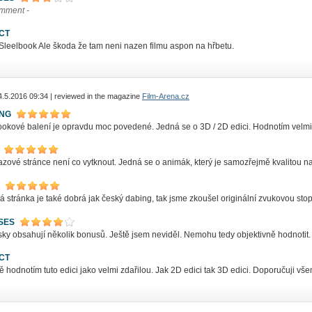
omment -
CT
Sleelbook Ale škoda že tam neni nazen filmu aspon na hřbetu.
4.5.2016 09:34 | reviewed in the magazine
Film-Arena.cz
ING
ookové balení je opravdu moc povedené. Jedná se o 3D / 2D edici. Hodnotím velmi
zové stránce není co vytknout. Jedná se o animák, který je samozřejmě kvalitou na
 stránka je také dobrá jak český dabing, tak jsme zkoušel originální zvukovou sto
SES
ky obsahují několik bonusů. Ještě jsem neviděl. Nemohu tedy objektivně hodnotit. Sn
CT
 hodnotím tuto edici jako velmi zdařilou. Jak 2D edici tak 3D edici. Doporučuji vš