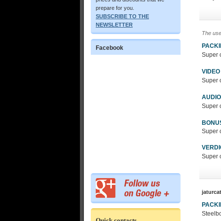
prepare for you.
SUBSCRIBE TO THE
NEWSLETTER
The use
PACK
Facebook
Super c
VIDEO
Super c
AUDIO
Super c
BONU
Super c
VERDI
Super c
jaturca
PACK
Steelbo
Quick contacts