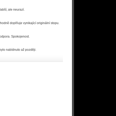
abší, ale neurazí.
odně doplňuje vynikající originální stopu.
podpora. Spokojenost.
bylo nabídnuto až později.