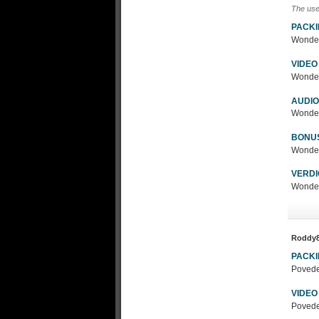
The use
PACK
Wonderf
VIDEO
Wonderf
AUDIO
Wonderf
BONU
Wonderf
VERDI
Wonderf
Roddy
PACK
Povede
VIDEO
Povede