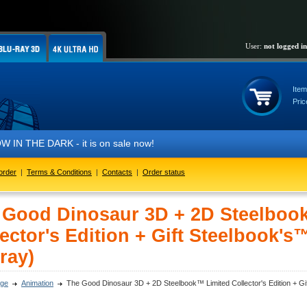
User:
not logged in
Item
Pric
K - it is on sale now!
order
|
Terms & Conditions
|
Contacts
|
Order status
 Good Dinosaur 3D + 2D Steelboo
ector's Edition + Gift Steelbook's™
ray)
ge
Animation
The Good Dinosaur 3D + 2D Steelbook™ Limited Collector's Edition + Gift