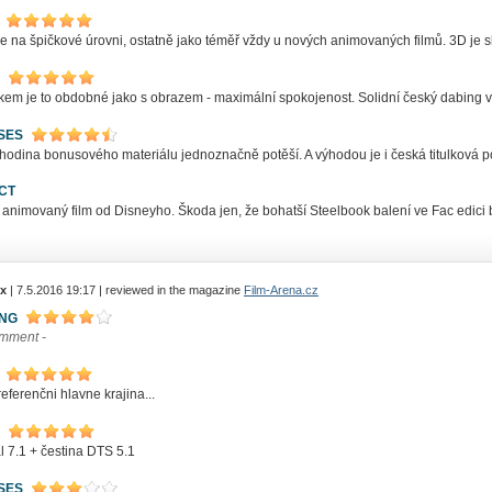
e na špičkové úrovni, ostatně jako téměř vždy u nových animovaných filmů. 3D je sl
em je to obdobné jako s obrazem - maximální spokojenost. Solidní český dabing vh
SES
hodina bonusového materiálu jednoznačně potěší. A výhodou je i česká titulková 
CT
 animovaný film od Disneyho. Škoda jen, že bohatší Steelbook balení ve Fac edici 
hx
| 7.5.2016 19:17 | reviewed in the magazine
Film-Arena.cz
ING
omment -
eferenčni hlavne krajina...
l 7.1 + čestina DTS 5.1
SES