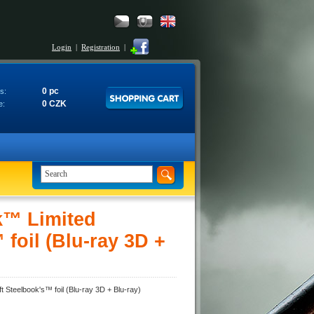
Login
|
Registration
|
0 pc
s:
0 CZK
e:
k™ Limited
 foil (Blu-ray 3D +
 Steelbook's™ foil (Blu-ray 3D + Blu-ray)