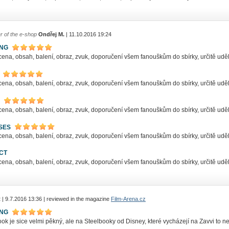
r of the e-shop
Ondřej M.
| 11.10.2016 19:24
ING
ena, obsah, balení, obraz, zvuk, doporučení všem fanouškům do sbírky, určitě uděl
ena, obsah, balení, obraz, zvuk, doporučení všem fanouškům do sbírky, určitě uděl
ena, obsah, balení, obraz, zvuk, doporučení všem fanouškům do sbírky, určitě uděl
SES
ena, obsah, balení, obraz, zvuk, doporučení všem fanouškům do sbírky, určitě uděl
CT
ena, obsah, balení, obraz, zvuk, doporučení všem fanouškům do sbírky, určitě uděl
t
| 9.7.2016 13:36 | reviewed in the magazine
Film-Arena.cz
ING
ok je sice velmi pěkný, ale na Steelbooky od Disney, které vycházejí na Zavvi to n