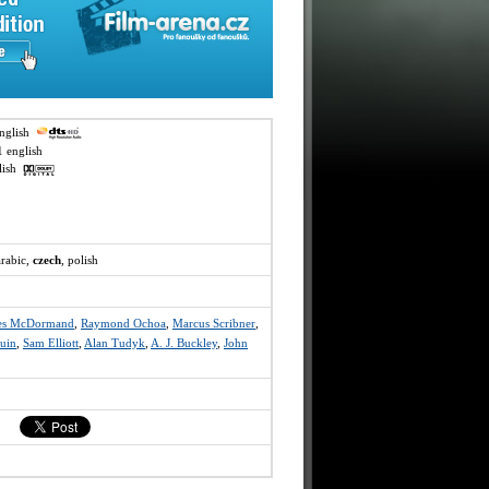
english
1 english
glish
arabic,
czech
, polish
es McDormand
,
Raymond Ochoa
,
Marcus Scribner
,
uin
,
Sam Elliott
,
Alan Tudyk
,
A. J. Buckley
,
John