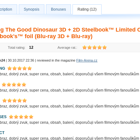
ription
Synopsis
Bonuses
Rating (12)
ng The Good Dinosaur 3D + 2D Steelbook™ Limited Col
book's™ foil (Blu-ray 3D + Blu-ray)
12
Total rating:
Average rat.:
n24
| 30.10.2017 22:36 | reviewed in the magazine
Film-Arena.cz
ING
braz, dobrý zvuk, super cena, obsah, balení, doporučuji všem filmovým fanouškům do
braz, dobrý zvuk, super cena, obsah, balení, doporučuji všem filmovým fanouškům do
braz, dobrý zvuk, super cena, obsah, balení, doporučuji všem filmovým fanouškům do
SES
braz, dobrý zvuk, super cena, obsah, balení, doporučuji všem filmovým fanouškům do
CT
braz, dobrý zvuk, super cena, obsah, balení, doporučuji všem filmovým fanouškům do