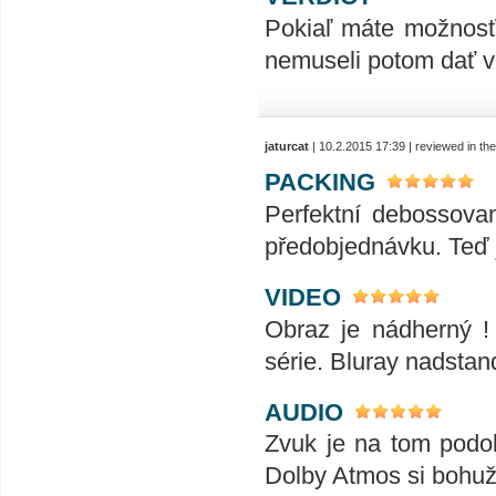
Pokiaľ máte možnosť 
nemuseli potom dať v
jaturcat
| 10.2.2015 17:39 | reviewed in t
PACKING
Perfektní debossovan
předobjednávku. Teď 
VIDEO
Obraz je nádherný !
série. Bluray nadstan
AUDIO
Zvuk je na tom podo
Dolby Atmos si bohu