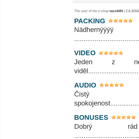
The user of the e-shop
tazzik84
| 2.6.2016
PACKING
Nádhernýýý
..................................
VIDEO
Jeden z nej
viděl............................
AUDIO
Čistý 
spokojenost....................
BONUSES
Dobrý r
..................................