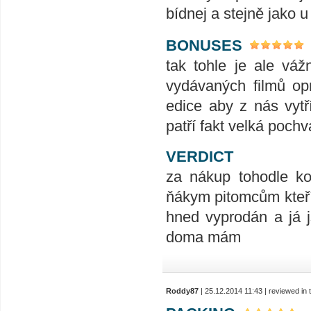
bídnej a stejně jako 
BONUSES
tak tohle je ale vá
vydávaných filmů opr
edice aby z nás vytří
patří fakt velká pochv
VERDICT
za nákup tohodle ko
ňákym pitomcům kteří
hned vyprodán a já j
doma mám
Roddy87
| 25.12.2014 11:43 | reviewed in