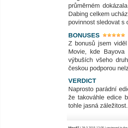
průměrném dokázala v
Dabing celkem ucházej
povinnost sledovat s 
BONUSES
Z bonusů jsem viděl
Movie, kde Bayova m
výbuších všeho druh
českou podporou nelz
VERDICT
Naprosto parádní edic
že takováhle edice b
tohle jasná záležitost.
Mino87
| 29.3.2015 12:05 | reviewed in t