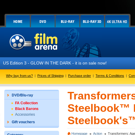
 GLOW IN THE DARK - it is on sale now!
Why buy from us?
|
Prices of Shipping
|
Purchase order
|
Terms & Conditions
|
Con
Transformers
DVD/Blu-ray
FA Collection
Steelbook™ L
Black Barons
Accessories
Steelbook's™ 
Gift vouchers
Homepage
Action
Transformers: Age 