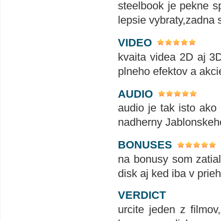
steelbook je pekne s
lepsie vybraty,zadna 
VIDEO
kvaita videa 2D aj 3
plneho efektov a akc
AUDIO
audio je tak isto ak
nadherny Jablonskeh
BONUSES
na bonusy som zatia
disk aj ked iba v pri
VERDICT
urcite jeden z filmo