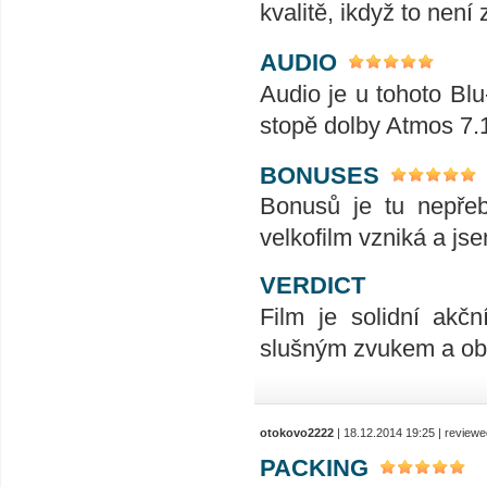
kvalitě, ikdyž to není 
AUDIO
Audio je u tohoto Blu
stopě dolby Atmos 7.
BONUSES
Bonusů je tu nepřeb
velkofilm vzniká a jse
VERDICT
Film je solidní akč
slušným zvukem a o
otokovo2222
| 18.12.2014 19:25 | review
PACKING