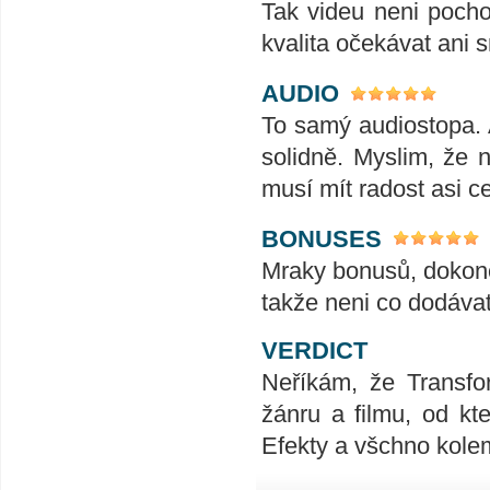
Tak videu neni pocho
kvalita očekávat ani 
AUDIO
To samý audiostopa. 
solidně. Myslim, že 
musí mít radost asi ce
BONUSES
Mraky bonusů, dokonc
takže neni co dodáva
VERDICT
Neříkám, že Transfo
žánru a filmu, od k
Efekty a všchno kol