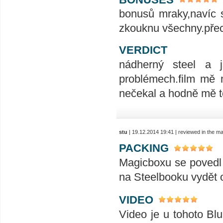
bonusů mraky,navíc 
zkouknu všechny.přeci
VERDICT
nádherný steel a 
problémech.film mě m
nečekal a hodně mě to
stu
| 19.12.2014 19:41 | reviewed in the 
PACKING
Magicboxu se povedl 
na Steelbooku vydět ot
VIDEO
Video je u tohoto Blu