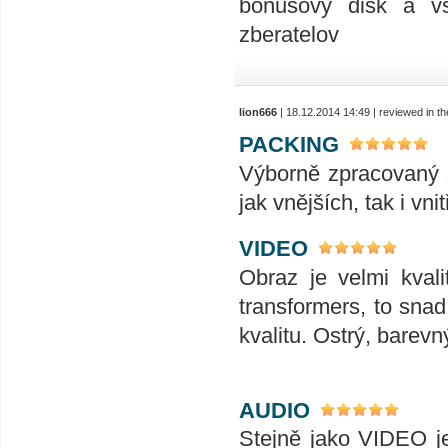
bonusovy disk a vs
zberatelov
lion666
| 18.12.2014 14:49 | reviewed in 
PACKING
Výborně zpracovaný s
jak vnějších, tak i vnit
VIDEO
Obraz je velmi kvali
transformers, to snad
kvalitu. Ostrý, barevn
AUDIO
Stejně jako VIDEO j