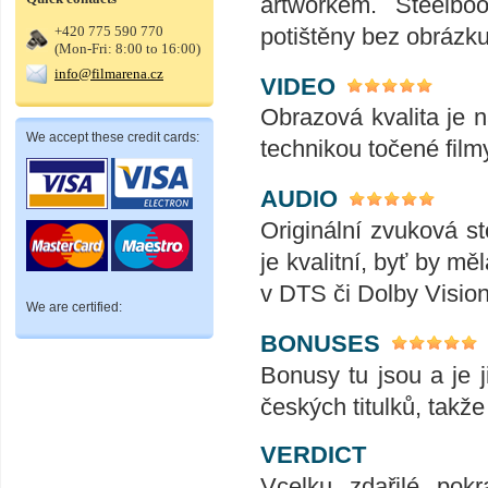
artworkem. Steelb
potištěny bez obrázk
+420 775 590 770
(Mon-Fri: 8:00 to 16:00)
info@filmarena.cz
VIDEO
Obrazová kvalita je n
We accept these credit cards:
technikou točené film
AUDIO
Originální zvuková s
je kvalitní, byť by mě
v DTS či Dolby Vision
We are certified:
BONUSES
Bonusy tu jsou a je 
českých titulků, takž
VERDICT
Vcelku zdařilé pokr