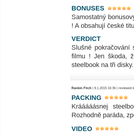
BONUSES
Samostatný bonusový 
! A obsahují české titu
VERDICT
Slušné pokračování s
filmu ! Jen škoda, ž
steelbook na tři disky
Rankin Fitch
| 9.1.2015 16:36 | reviewed 
PACKING
Krááááásnej steelbo
Rozhodně paráda, zpe
VIDEO