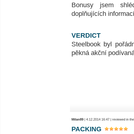
Bonusy jsem shléd
doplňujících informa
VERDICT
Steelbook byl pořádn
pěkná akční podívaná.
Milan89
| 4.12.2014 16:47 | reviewed in t
PACKING