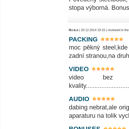
stopa výborná. Bonus
M.i.k.e
| 20.12.2014 19:15 | reviewed in t
PACKING
moc pěkný steel,kde 
zadní stranou,na druh
VIDEO
video bez ch
kvality..........................
AUDIO
dabing nebrat,ale ori
aparaturu na tolik vy
BONUSES