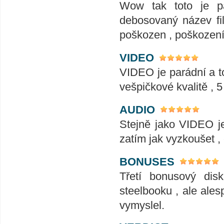
Wow tak toto je pa
debosovaný název fil
poškozen , poškození 
VIDEO
VIDEO je parádní a to
vešpičkové kvalitě , 
AUDIO
Stejně jako VIDEO j
zatím jak vyzkoušet ,
BONUSES
Třetí bonusový dis
steelbooku , ale ales
vymyslel.