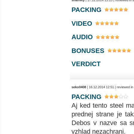
shanvey
| 17.12.2014 13:15 | reviewed in
PACKING
VIDEO
AUDIO
BONUSES
VERDICT
seko0408
| 16.12.2014 12:51 | reviewed i
PACKING
Aj ked tento steel m
prednej strane je tak
Debos v nazve sa sn
vzhlad nezachrani.