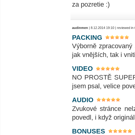
za pozretie :)
audinmen
| 8.12.2014 19:10 | reviewed i
PACKING
Výborně zpracovaný s
jak vnějších, tak i vnit
VIDEO
NO PROSTĚ SUPER, 
jsem psal, velice pov
AUDIO
Zvukové stránce nelz
povedl, i když originál
BONUSES