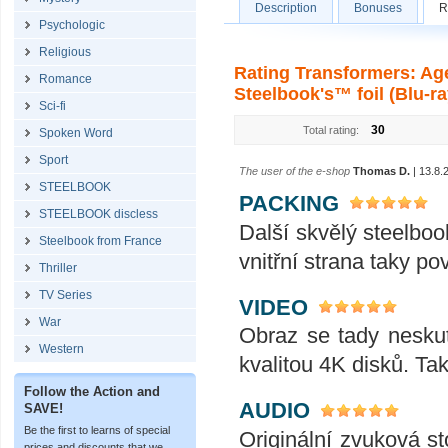
Description
Bonuses
R
Psychologic
Religious
Rating Transformers: Age
Romance
Steelbook's™ foil (Blu-ra
Sci-fi
30
Total rating:
Spoken Word
Sport
The user of the e-shop
Thomas D.
| 13.8.
STEELBOOK
PACKING
STEELBOOK discless
Další skvělý steelbo
Steelbook from France
vnitřní strana taky po
Thriller
TV Series
VIDEO
War
Obraz se tady neskut
Western
kvalitou 4K disků. Ta
Follow the Action and
AUDIO
SAVE!
Be the first to learns of special
Originální zvuková s
prices and discounts that we