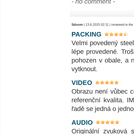
- no comment -
Sdoom
| 13.6.2015 02:11 | reviewed in th
PACKING
Velmi povedený steel
lépe provedené. Troš
pohozen v obale, a 
vytknout.
VIDEO
Obrazu není vůbec co
referenční kvalita. 
řadě se jedná o jedno
AUDIO
Originální zvuková