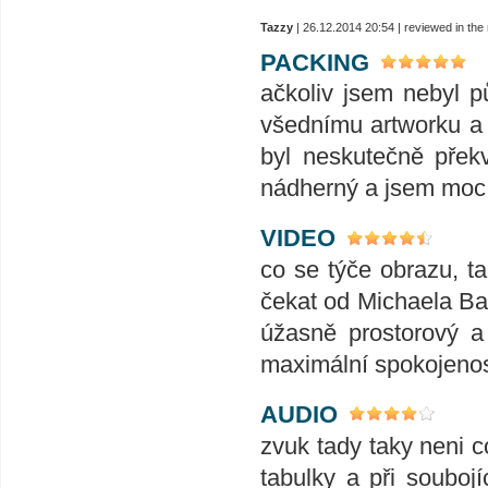
Tazzy
| 26.12.2014 20:54 | reviewed in th
PACKING
ačkoliv jsem nebyl pů
všednímu artworku a 
byl neskutečně přek
nádherný a jsem moc 
VIDEO
co se týče obrazu, t
čekat od Michaela Bay
úžasně prostorový a
maximální spokojeno
AUDIO
zvuk tady taky neni c
tabulky a při soubojí