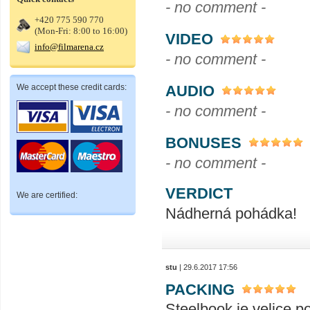
- no comment -
+420 775 590 770
(Mon-Fri: 8:00 to 16:00)
VIDEO
info@filmarena.cz
- no comment -
AUDIO
We accept these credit cards:
- no comment -
BONUSES
- no comment -
VERDICT
We are certified:
Nádherná pohádka!
stu
| 29.6.2017 17:56
PACKING
Steelbook je velice p