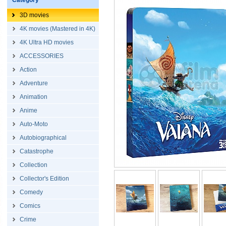
Category
3D movies
4K movies (Mastered in 4K)
4K Ultra HD movies
ACCESSORIES
Action
Adventure
Animation
Anime
Auto-Moto
Autobiographical
Catastrophe
Collection
Collector's Edition
Comedy
Comics
Crime