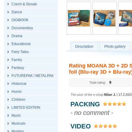
Czech & Slovak
Dance
DIGIBOOK
Documentary
Drama
Educational
Description
Photo gallery
Fairy Tales
Family
Rating MOANA 3D + 2D St
Fantasy
foil (Blu-ray 3D + Blu-ray
FUTUREPAK / METALPAK
9
Total rating:
Historical
Horror
The user of the e-shop
Milan J.
| 17.2.202
Children
PACKING
LIMITED EDITION
- no comment -
Music
Musicals
VIDEO
Mystery