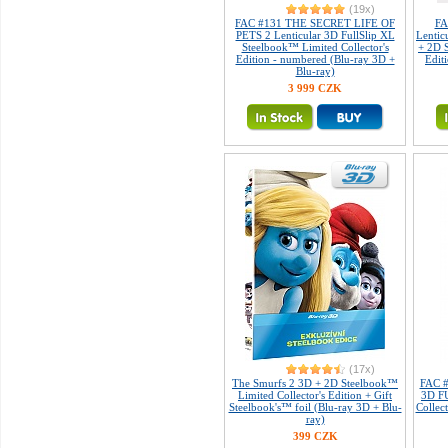
(19x)
FAC #131 THE SECRET LIFE OF
FA
PETS 2 Lenticular 3D FullSlip XL
Lentic
Steelbook™ Limited Collector's
+ 2D S
Edition - numbered (Blu-ray 3D +
Edit
Blu-ray)
3 999 CZK
(17x)
The Smurfs 2 3D + 2D Steelbook™
FAC #
Limited Collector's Edition + Gift
3D F
Steelbook's™ foil (Blu-ray 3D + Blu-
Collec
ray)
399 CZK