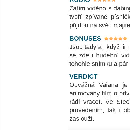
Zatím viděno s dabin
tvoří zpívané písnič
přijdou na své i maji
BONUSES
Jsou tady a i když ji
se zde i hudební vid
tohohle snímku a pár 
VERDICT
Odvážná Vaiana je
animovaný film o odv
rádi vracet. Ve Stee
provedením, tak i o
zaslouží.