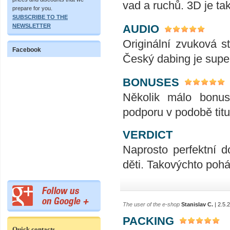
vad a ruchů. 3D je ta
prepare for you.
SUBSCRIBE TO THE
NEWSLETTER
AUDIO
Originální zvuková s
Facebook
Český dabing je super
BONUSES
Několik málo bonu
podporu v podobě titu
VERDICT
Naprosto perfektní 
děti. Takovýchto pohá
The user of the e-shop
Stanislav C.
| 2.5.
PACKING
Quick contacts