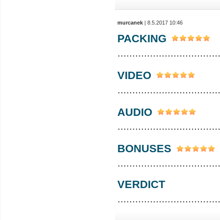
murcanek
| 8.5.2017 10:46
PACKING
..................................
VIDEO
..................................
AUDIO
..................................
BONUSES
..................................
VERDICT
..................................