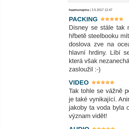
haamunaptra
| 3.5.2017 12:47
PACKING
Disney se stále tak 
hřbetě steelbooku mít
doslova zve na oceá
hlavní hrdiny. Líbí 
která však nezanechá
zasloužil :-)
VIDEO
Tak tohle se vážně p
je také vynikající. A
jakoby ta voda byla 
význam vidět!
AUDIO