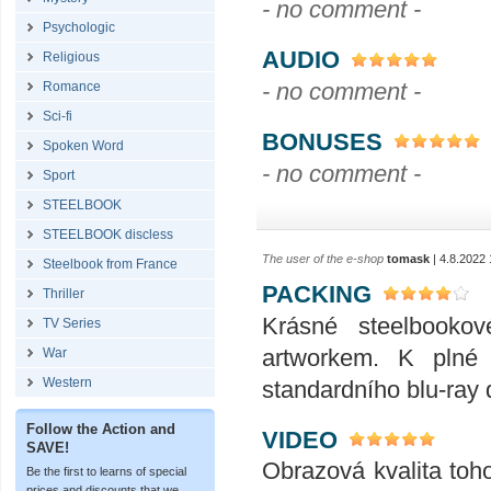
- no comment -
Psychologic
AUDIO
Religious
- no comment -
Romance
Sci-fi
BONUSES
Spoken Word
- no comment -
Sport
STEELBOOK
STEELBOOK discless
The user of the e-shop
tomask
| 4.8.2022 
Steelbook from France
PACKING
Thriller
Krásné steelbooko
TV Series
artworkem. K plné
War
Western
standardního blu-ray 
Follow the Action and
VIDEO
SAVE!
Obrazová kvalita toho
Be the first to learns of special
prices and discounts that we