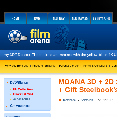
cs. The editions are marked with the yellow-black 4K Ultra HD sticker,
Why buy from us?
|
Prices of Shipping
|
Purchase order
|
Terms & Conditions
|
Con
MOANA 3D + 2D S
DVD/Blu-ray
+ Gift Steelbook'
FA Collection
Black Barons
Accessories
Homepage
Animation
MOANA 3D + 2D 
Gift vouchers