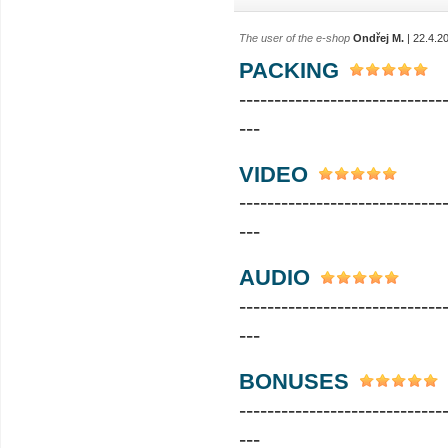
The user of the e-shop
Ondřej M.
| 22.4.2
PACKING
-----------------------------
---
VIDEO
-----------------------------
---
AUDIO
-----------------------------
---
BONUSES
-----------------------------
---