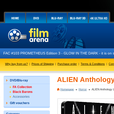
AC #103 PROMETHEUS Edition 3 - GLOW IN THE DARK - it is on sale
Why buy from us?
|
Prices of Shipping
|
Purchase order
|
Terms & Conditions
|
Con
ALIEN Anthology 
DVD/Blu-ray
FA Collection
Homepage
Horror
ALIEN Anthology Li
Black Barons
Accessories
Gift vouchers