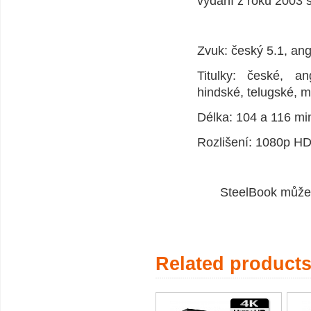
vydání z roku 2003 
Zvuk: český 5.1, an
Titulky: české, an
hindské, telugské, m
Délka: 104 a 116 mi
Rozlišení: 1080p HD,
SteelBook může 
Related product