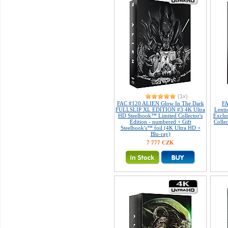
(1x)
FAC #120 ALIEN Glow In The Dark
FA
FULLSLIP XL EDITION #3 4K Ultra
Lenti
HD Steelbook™ Limited Collector's
Exclu
Edition - numbered + Gift
Colle
Steelbook's™ foil (4K Ultra HD +
Blu-ray)
7 777 CZK