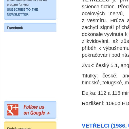
prepare for you.
science fiction. Př
SUBSCRIBE TO THE
ocelových nervů, 
NEWSLETTER
z vesmíru. Hrůza a
zachytí signál přich
Facebook
dokonale vyvinuta k
zlikvidováni, až z
příběh k výbušnému 
pokračování pod n
Zvuk: český 5.1, an
Titulky: české, an
hindské, telugské, m
Délka: 112 a 116 mi
Rozlišení: 1080p HD,
VETŘELCI (1986,
Quick contacts