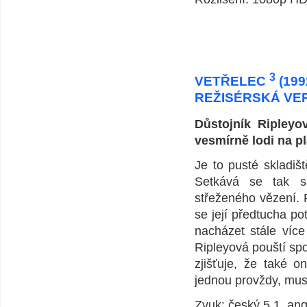
3
VETŘELEC
(199
REŽISÉRSKÁ VE
Důstojník Ripleyov
vesmírně lodi na pl
Je to pusté skladiš
Setkává se tak s 
střeženého vězení. R
se její předtucha p
nacházet stále víc
Ripleyová pouští spo
zjišťuje, že také o
jednou provždy, mus
Zvuk: český 5.1, an