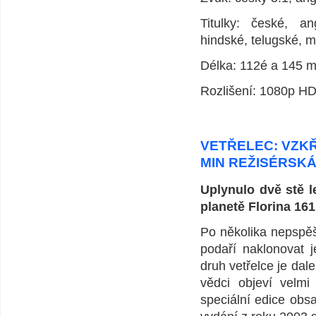
Titulky: české, an
hindské, telugské, m
Délka: 112é a 145 m
Rozlišení: 1080p HD,
VETŘELEC: VZKŘÍ
MIN REŽISÉRSKÁ
Uplynulo dvě stě l
planetě Florina 161
Po několika nepspě
podaří naklonovat j
druh vetřelce je dal
vědci objeví velmi 
speciální edice obs