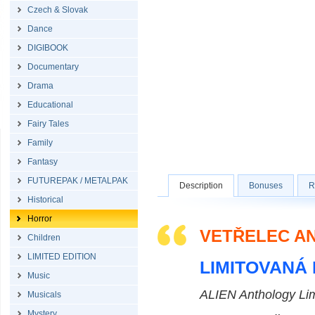
Czech & Slovak
Dance
DIGIBOOK
Documentary
Drama
Educational
Fairy Tales
Family
Fantasy
FUTUREPAK / METALPAK
Description
Bonuses
R
Historical
Horror
VETŘELEC AN
Children
LIMITED EDITION
LIMITOVANÁ 
Music
ALIEN Anthology Lim
Musicals
Mystery