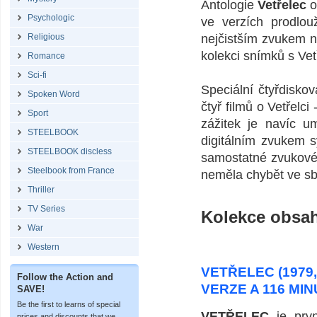
Antologie
Vetřelec
o
Psychologic
ve verzích prodlou
Religious
nejčistším zvukem n
kolekci snímků s Vetř
Romance
Sci-fi
Speciální čtyřdisko
Spoken Word
čtyř filmů o Vetřel
Sport
zážitek je navíc u
STEELBOOK
digitálním zvukem
STEELBOOK discless
samostatné zvukové 
Steelbook from France
neměla chybět ve sb
Thriller
TV Series
Kolekce obsahu
War
Western
VETŘELEC (1979,
Follow the Action and
VERZE A 116 MI
SAVE!
Be the first to learns of special
VETŘELEC
je prvn
prices and discounts that we