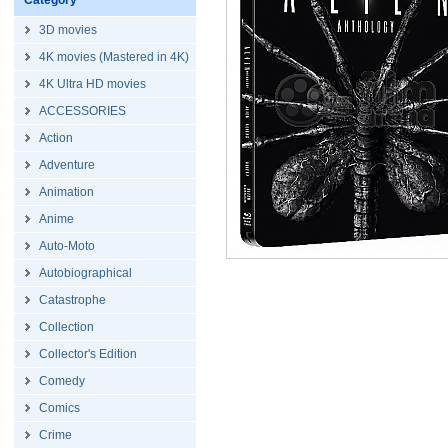
Category
3D movies
4K movies (Mastered in 4K)
4K Ultra HD movies
ACCESSORIES
Action
Adventure
Animation
Anime
Auto-Moto
Autobiographical
Catastrophe
Collection
Collector's Edition
Comedy
Comics
Crime