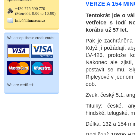
VERZE A 154 MI
+420 775 590 770
(Mon-Fri: 8:00 to 16:00)
Tentokrát jde o vá
info@filmarena.cz
Vetřelce s lodí 
korábu už 57 let.
We accept these credit cards:
Pak je zachráněna a
Když jí požádají, ab
LV-426, protože k
Nakonec ale zjistí
postavit se mu. S
Ripleyové v jednom 
dob.
We are certified:
Zvuk: český 5.1, an
Titulky: české, an
hindské, telugské, m
Délka: 132 a 154 mi
Rozlišení: 1080p HD,