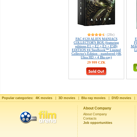
(28x)
FAC #120 ALIEN MANIACS
F
COLLECTOR'S BOX (featuring
F
editions E1 + E2 + E3 + E5B)
MAG
EDITION #4 Steelbook™ Limited
L
Collector's Edition - numbered (4K
Ultra HD + 4 Blu-ray)
29 999 CZK
Popular categories:
4K movies
|
3D movies
|
Blu-ray movies
|
DVD movies
|
About Company
About Company
Contacts
Job opportunities