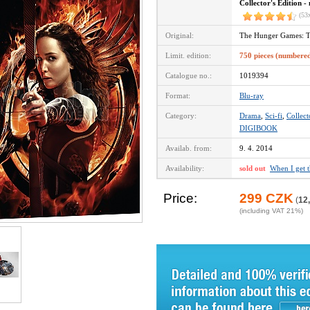
Collector's Edition 
(53
Original:
The Hunger Games: T
Limit. edition:
750 pieces (numbere
Catalogue no.:
1019394
Format:
Blu-ray
Category:
Drama
,
Sci-fi
,
Collect
DIGIBOOK
Availab. from:
9. 4. 2014
Availability:
sold out
When I get 
Price:
299 CZK
(
12
(including VAT 21%)