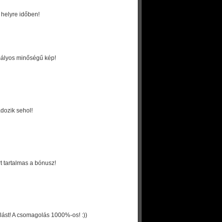
 helyre időben!
omályos minőségű kép!
adozik sehol!
t tartalmas a bónusz!
ást! A csomagolás 1000%-os! :))