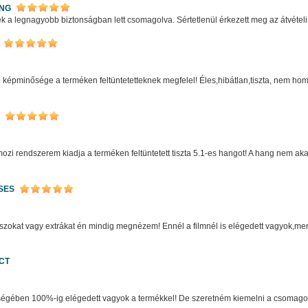
ING
k a legnagyobb biztonságban lett csomagolva. Sértetlenül érkezett meg az átvételi
ó képminősége a terméken feltüntetetteknek megfelel! Éles,hibátlan,tiszta, nem h
ozi rendszerem kiadja a terméken feltüntetett tiszta 5.1-es hangot! A hang nem ak
SES
szokat vagy extrákat én mindig megnézem! Ennél a filmnél is elégedett vagyok,mer
CT
égében 100%-ig elégedett vagyok a termékkel! De szeretném kiemelni a csomagol