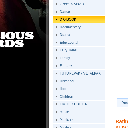
Czech & Slovak
Dance
DIGIBOOK
Documentary
Drama
Educational
Fairy Tales
Family
Fantasy
FUTUREPAK / METALPAK
Historical
Horror
Children
Desc
LIMITED EDITION
Music
Musicals
Rati
numb
Mystery