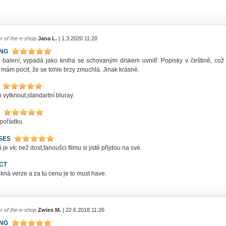
r of the e-shop
Jana L.
| 1.3.2020 11:20
ING
 balení, vypadá jako kniha se schovaným diskem uvnitř. Popisky v češtině, což 
 mám pocit, že se tohle brzy zmuchlá. Jinak krásné.
 vytknout,standartní bluray.
 pořádku.
SES
je víc než dost,fanoušci filmu si jistě přijdou na své.
CT
ná verze a za tu cenu je to must have.
r of the e-shop
Zwies M.
| 22.6.2018 11:26
ING