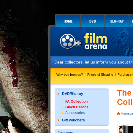
Dear collectors, let us inform you about the launch 
Why buy from us?
|
Prices of Shipping
|
Purchase 
The
DVD/Blu-ray
Coll
FA Collection
Black Barons
Accessories
Homepa
Gift vouchers