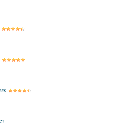
SES
CT