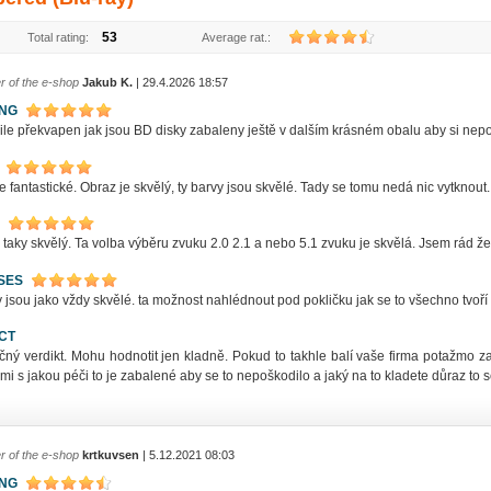
53
Total rating:
Average rat.:
r of the e-shop
Jakub K.
| 29.4.2026 18:57
ING
ile překvapen jak jsou BD disky zabaleny ještě v dalším krásném obalu aby si nepo
e fantastické. Obraz je skvělý, ty barvy jsou skvělé. Tady se tomu nedá nic vytknout.
 taky skvělý. Ta volba výběru zvuku 2.0 2.1 a nebo 5.1 zvuku je skvělá. Jsem rád ž
SES
jsou jako vždy skvělé. ta možnost nahlédnout pod pokličku jak se to všechno tvoří a
CT
čný verdikt. Mohu hodnotit jen kladně. Pokud to takhle balí vaše firma potažmo z
 mi s jakou péči to je zabalené aby se to nepoškodilo a jaký na to kladete důraz to 
r of the e-shop
krtkuvsen
| 5.12.2021 08:03
ING