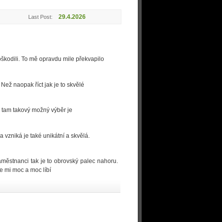
29.4.2026
Last Post:
škodili. To mě opravdu mile překvapilo
 Než naopak říct jak je to skvělé
e tam takový možný výběr je
 vzniká je také unikátní a skvělá.
aměstnanci tak je to obrovský palec nahoru.
se mi moc a moc líbí