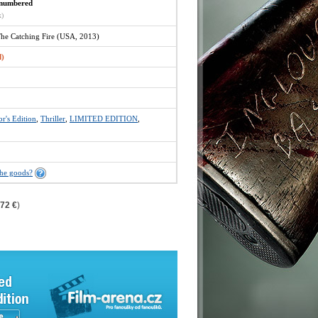
- numbered
x)
he Catching Fire (USA, 2013)
d)
or's Edition
,
Thriller
,
LIMITED EDITION
,
the goods?
,72 €
)