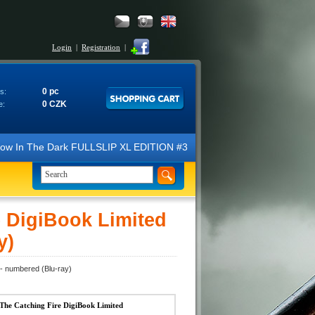
Login
|
Registration
|
0 pc
s:
0 CZK
e:
e Dark FULLSLIP XL EDITION #3 4K Ultra HD Steelbook™ (2 Blu-ray). We
 DigiBook Limited
y)
 - numbered (Blu-ray)
he Catching Fire DigiBook Limited