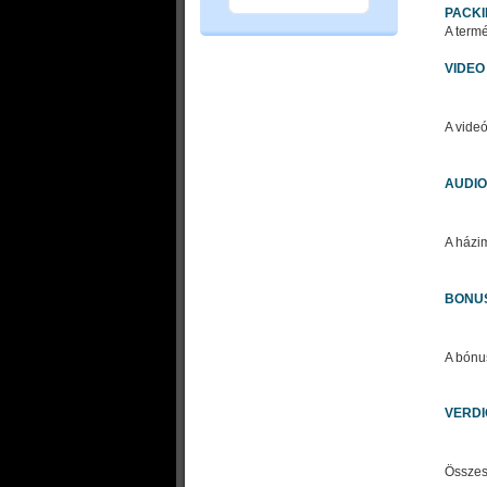
PACK
A termé
VIDEO
A vide
AUDIO
A házim
BONU
A bónu
VERDI
Összes