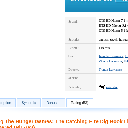
DTS-HD Master 7.1 
Sound:
DTS-HD Master 5.1 
DTS-HD Master 5.1 
Subtitles:
english,
czech
, hunga
Length:
146 min.
Cast:
Jennifer Lawrence
,
L
Woody Harrelson
,
Ph
Directed:
Francis Lawrence
Sharing:
Watchdog:
watchdog
ription
Synopsis
Bonuses
Rating (53)
ng The Hunger Games: The Catching Fire DigiBook Lim
ered (Blu-ray)