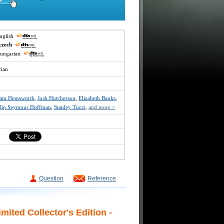
english
czech
hungarian
rian
iam Hemsworth
,
Josh Hutcherson
,
Elizabeth Banks
,
ilip Seymour Hoffman
,
Stanley Tucci
,
and more >
Question
Reference
ited Collector's Edition -