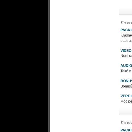
The use
PACK
Krásné
papíru,
VIDEO
Není co
AUDIO
Také v
BONU
Bonusů 
VERDI
Moc pěk
The use
PACK