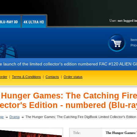
User:
not logged in
Item
Pric
of the limited collector's edition numbered FAC #120 ALIEN Glow In Th
order
|
Terms & Conditions
|
Contacts
|
Order status
 Hunger Games: The Catching Fire
ector's Edition - numbered (Blu-ra
ge
Drama
The Hunger Games: The Catching Fire DigiBook Limited Collector's Edition
Title:
The Hunger Games: T