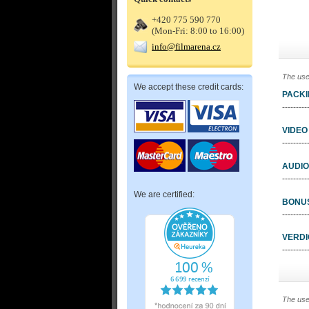
+420 775 590 770
(Mon-Fri: 8:00 to 16:00)
info@filmarena.cz
The use
We accept these credit cards:
PACK
---------
VIDEO
---------
AUDIO
---------
We are certified:
BONU
---------
VERDI
---------
The use