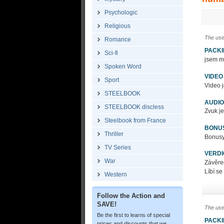
Psychologic
Religious
The use
Romance
PACK
Sci-fi
jsem m
Spoken Word
VIDEO
Sport
Video j
STEELBOOK
AUDIO
STEELBOOK discless
Zvuk je
Steelbook from France
BONU
Thriller
Bonusy 
TV Series
VERDI
War
Závěre
Líbí se
Western
Follow the Action and
SAVE!
The use
Be the first to learns of special
PACK
prices and discounts that we