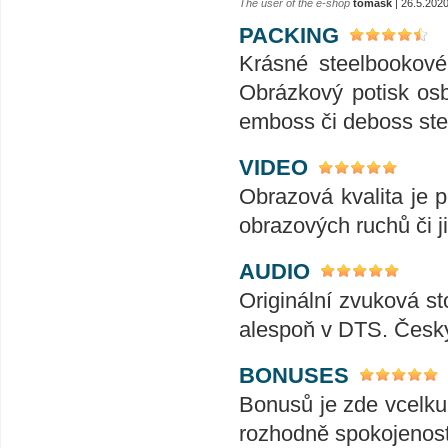
The user of the e-shop
tomask
| 26.5.202
PACKING
Krásné steelbookové 
Obrázkový potisk os
emboss či deboss ste
VIDEO
Obrazová kvalita je 
obrazových ruchů či j
AUDIO
Originální zvuková st
alespoň v DTS. Český
BONUSES
Bonusů je zde vcelku 
rozhodně spokojenost 