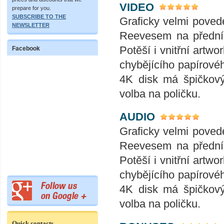
VIDEO
prepare for you.
SUBSCRIBE TO THE
Graficky velmi pove
NEWSLETTER
Reevesem na přední 
Potěší i vnitřní artw
Facebook
chybějícího papírovéh
4K disk má špičkový
volba na poličku.
AUDIO
Graficky velmi pove
Reevesem na přední 
Potěší i vnitřní artw
chybějícího papírovéh
4K disk má špičkový
volba na poličku.
Quick contacts