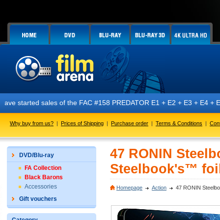
!
d sales of the FAC #158 PREDATOR E1 + E2 + E3 + E4 + E5 editions feat
Why buy from us?
|
Prices of Shipping
|
Purchase order
|
Terms & Conditions
|
Con
47 RONIN Steelbo
DVD/Blu-ray
Steelbook's™ foil
FA Collection
Black Barons
Accessories
Homepage
Action
47 RONIN Steelbook
Gift vouchers