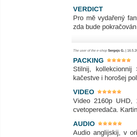
VERDICT
Pro mě vydařený fan
zda bude pokračování
The user of the e-shop
Sergejs G.
| 16.5.2
PACKING
Stilnij, kollekcionn
kačestve i horošej poli
VIDEO
Video 2160p UHD, 10
cvetoperedača. Karti
AUDIO
Audio anglijskij, v 