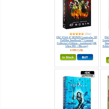
(31x)
FAC #144 47 RONIN Lenticular 3D
FAC
FullSlip Steelbook™ Limited
Lent
Collector's Edition - numbered (4K
Ste
Ultra HD + Blu-ray)
Editi
4 999 CZK