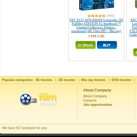
(44x)
FAC #121 AQUAMAN Lenticular 3D
FAC
FullSlip EDITION #2 Steelbook™
Len
Limited Collector's Edition -
Fu
numbered (4K Ultra HD + Blu-ray)
EXCL
Colle
3 999 CZK
Popular categories:
4K movies
|
3D movies
|
Blu-ray movies
|
DVD movies
|
About Company
About Company
Contacts
Job opportunities
We have 917 products for you.