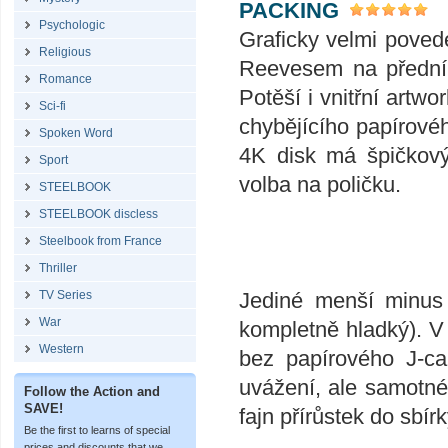
PACKING
Psychologic
Graficky velmi pove
Religious
Reevesem na přední 
Romance
Potěší i vnitřní artw
Sci-fi
chybějícího papírovéh
Spoken Word
4K disk má špičkový
Sport
volba na poličku.
STEELBOOK
STEELBOOK discless
Steelbook from France
Thriller
Jediné menší minus 
TV Series
War
kompletně hladký). V
Western
bez papírového J-ca
uvážení, ale samotné
Follow the Action and
SAVE!
fajn přírůstek do sbír
Be the first to learns of special
prices and discounts that we