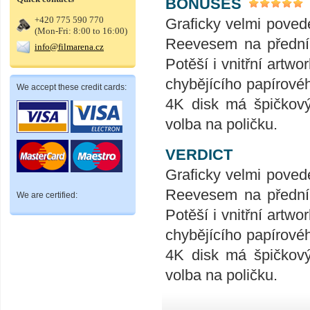
BONUSES
+420 775 590 770
Graficky velmi pove
(Mon-Fri: 8:00 to 16:00)
Reevesem na přední 
info@filmarena.cz
Potěší i vnitřní artw
chybějícího papírovéh
We accept these credit cards:
4K disk má špičkový
volba na poličku.
VERDICT
Graficky velmi pove
Reevesem na přední 
We are certified:
Potěší i vnitřní artw
chybějícího papírovéh
4K disk má špičkový
volba na poličku.