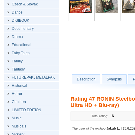
Czech & Slovak
Dance
DIGIBOOK
Documentary
Drama
Educational
Fairy Tales
Family
Fantasy
FUTUREPAK / METALPAK
Description
Synopsis
P
Historical
Horror
Rating 47 RONIN Steelboo
Children
Ultra HD + Blu-ray)
LIMITED EDITION
6
Total rating:
Music
Musicals
The user of the e-shop
Jakub L.
| 13.6.20
Mystery