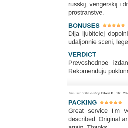
russkij, vengerskij i 
prostranstve.
BONUSES
Dlja ljubitelej dopol
udaljonnie sceni, lege
VERDICT
Prevoshodnoe izdan
Rekomenduju poklonn
The user of the e-shop
Edwin P.
| 16.5.20
PACKING
Great service I'm v
described. Original a
again. Thanks!