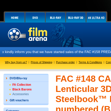
orm you that we have started sales of the FAC #158 PREDATOR E1 + E2 + 
Why buy from us?
|
Prices of Shipping
|
Purchase order
|
Terms & Conditions
|
Con
FAC #148 CA
DVD/Blu-ray
FA Collection
Lenticular 3
Black Barons
Accessories
Steelbook™ L
Gift vouchers
numbered (Bl