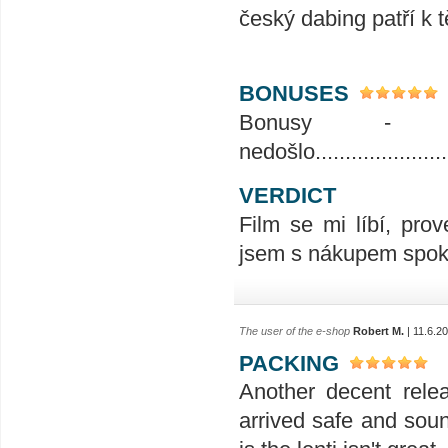
český dabing patří k 
BONUSES
Bonusy - 
nedošlo.........................
VERDICT
Film se mi líbí, prov
jsem s nákupem spoko
The user of the e-shop
Robert M.
| 11.6.2
PACKING
Another decent rele
arrived safe and soun