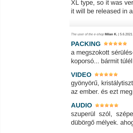
XL type, so it was ver
it will be released in 
The user of the e-shop
Milan K.
| 5.6.2021
PACKING
a megszokott sérülés
koporsó... bármit túlél
VIDEO
gyönyörű, kristálytis
az ember. és ezt meg 
AUDIO
szuperül szól, szép
dübörgő mélyek. ahogy