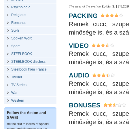
The user of the e-shop
Zoltán S.
| 7.5.202
Psychologic
PACKING
Religious
Remek cucc, szupe
Romance
Sci-fi
minősége is, és a száll
Spoken Word
VIDEO
Sport
Remek cucc, szupe
STEELBOOK
minősége is, és a száll
STEELBOOK discless
Steelbook from France
AUDIO
Thriller
Remek cucc, szupe
TV Series
minősége is, és a száll
War
Western
BONUSES
Remek cucc, szupe
Follow the Action and
SAVE!
minősége is, és a száll
Be the first to learns of special
prices and discounts that we