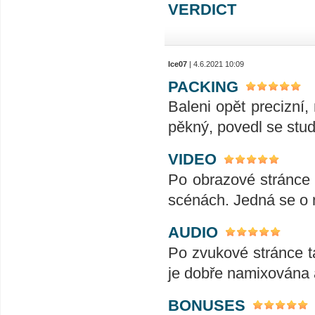
VERDICT
Ice07
| 4.6.2021 10:09
PACKING
Baleni opět precizní,
pěkný, povedl se stud
VIDEO
Po obrazové stránce n
scénách. Jedná se o 
AUDIO
Po zvukové stránce t
je dobře namixována 
BONUSES