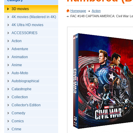
Category
3D movies
Homepage
Action
FAC #148 CAPTAIN AMERICA: Civil War Lenti
4K movies (Mastered in 4K)
4K Ultra HD movies
ACCESSORIES
Action
Adventure
Animation
Anime
Auto-Moto
Autobiographical
Catastrophe
Collection
Collector's Edition
Comedy
Comics
Crime