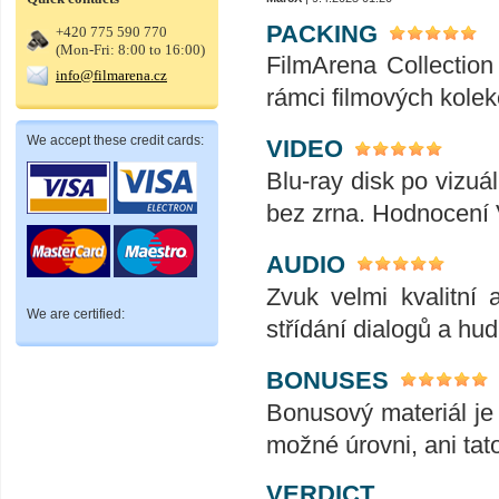
PACKING
+420 775 590 770
(Mon-Fri: 8:00 to 16:00)
FilmArena Collection 
info@filmarena.cz
rámci filmových kolek
We accept these credit cards:
VIDEO
Blu-ray disk po vizuál
bez zrna. Hodnocení
AUDIO
Zvuk velmi kvalitní 
We are certified:
střídání dialogů a hu
BONUSES
Bonusový materiál je 
možné úrovni, ani tat
VERDICT