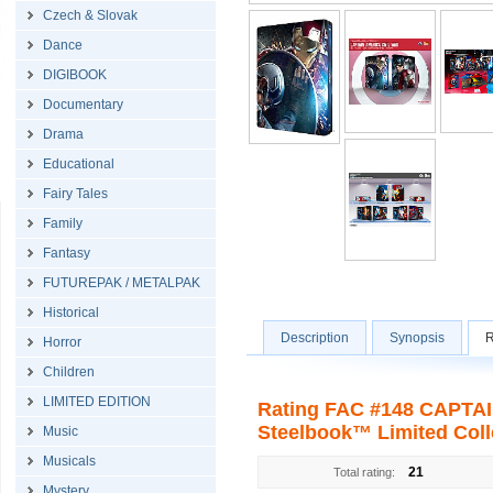
Czech & Slovak
Dance
DIGIBOOK
Documentary
Drama
Educational
Fairy Tales
Family
Fantasy
FUTUREPAK / METALPAK
Historical
Description
Synopsis
R
Horror
Children
LIMITED EDITION
Rating FAC #148 CAPTAIN
Steelbook™ Limited Colle
Music
Musicals
21
Total rating:
Mystery