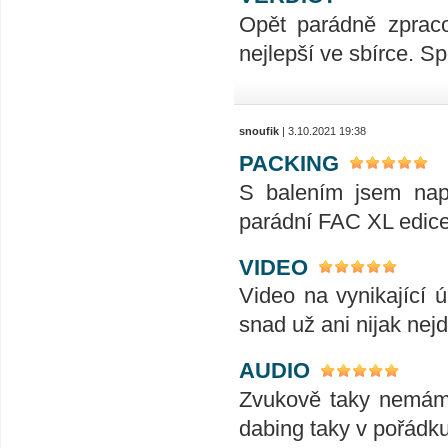
Opět parádně zpraco
nejlepší ve sbírce. S
snoufik
| 3.10.2021 19:38
PACKING
S balením jsem napr
parádní FAC XL edice 
VIDEO
Video na vynikající ú
snad už ani nijak nej
AUDIO
Zvukově taky nemám 
dabing taky v pořádk