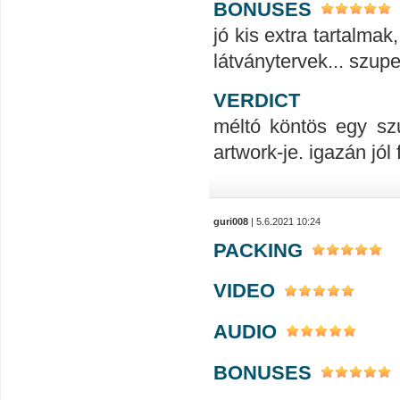
BONUSES
jó kis extra tartalmak
látványtervek... szupe
VERDICT
méltó köntös egy szu
artwork-je. igazán jó
guri008
| 5.6.2021 10:24
PACKING
VIDEO
AUDIO
BONUSES