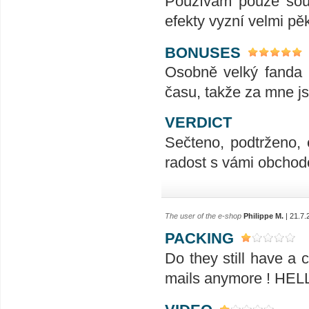
Používám pouze soun
efekty vyzní velmi pě
BONUSES
Osobně velký fanda 
času, takže za mne js
VERDICT
Sečteno, podtrženo, 
radost s vámi obchodo
The user of the e-shop
Philippe M.
| 21.7.
PACKING
Do they still have a
mails anymore ! H