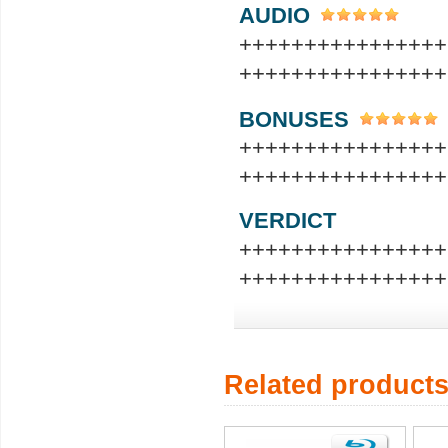
AUDIO
++++++++++++++++
++++++++++++++++
BONUSES
++++++++++++++++
++++++++++++++++
VERDICT
++++++++++++++++
++++++++++++++++
Related product