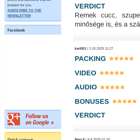
VERDICT
prepare for you.
SUBSCRIBE TO THE
Remek cucc, szupe
NEWSLETTER
minősége is, és a száll
Facebook
karl001
| 3.10.2025 11:27
PACKING
VIDEO
AUDIO
BONUSES
VERDICT
Quick contacts
MarcX
| 9.4.2025 01:20