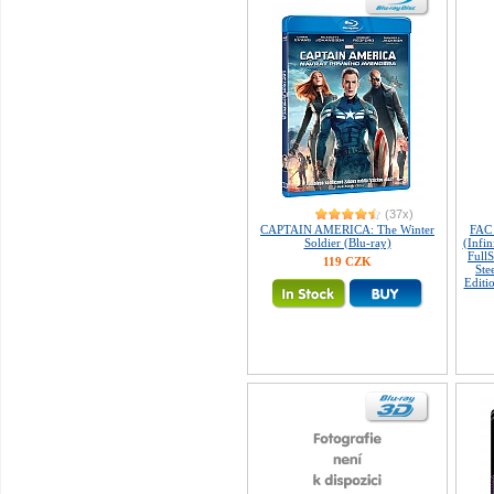
(37x)
CAPTAIN AMERICA: The Winter
FAC
Soldier (Blu-ray)
(Infin
Full
119 CZK
Ste
Editi