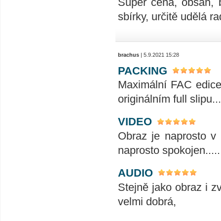
Super cena, obsah, 
sbírky, určitě udělá ra
brachus
| 5.9.2021 15:28
PACKING
Maximální FAC edice t
originálním full slipu...
VIDEO
Obraz je naprosto v 
naprosto spokojen........
AUDIO
Stejně jako obraz i z
velmi dobrá,