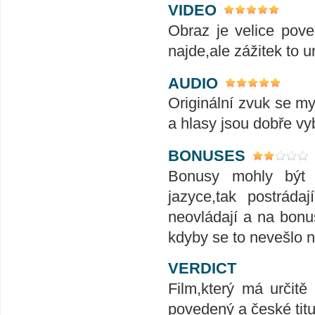
VIDEO
Obraz je velice pov
najde,ale zážitek to u
AUDIO
Originální zvuk se my
a hlasy jsou dobře vy
BONUSES
Bonusy mohly být 
jazyce,tak postrád
neovládají a na bonu
kdyby se to nevešlo n
VERDICT
Film,který má určit
povedený a české titu