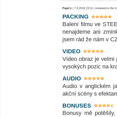
PajaCz
| 7.9.2016 19:11 | reviewed in the
PACKING
Balení filmu ve STEE
nenajdeme ani zmínk
jsem rád že nám v CZ
VIDEO
Video obraz je velmi 
vysokých pozic na kra
AUDIO
Audio v anglickém j
akční scény s efektam
BONUSES
Bonusy mě potěšily,