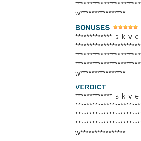
*****************
w****************
BONUSES
************* s k v e
***********************
***********************
*****************
w****************
VERDICT
************* s k v e
***********************
***********************
*****************
w****************