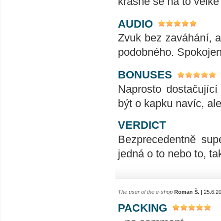
krásně se na to velk
AUDIO
Zvuk bez zaváhání, ať
podobného. Spokojeno
BONUSES
Naprosto dostačujíc
být o kapku navíc, al
VERDICT
Bezprecedentně supe
jedná o to nebo to, t
The user of the e-shop
Roman Š.
| 25.6.2
PACKING