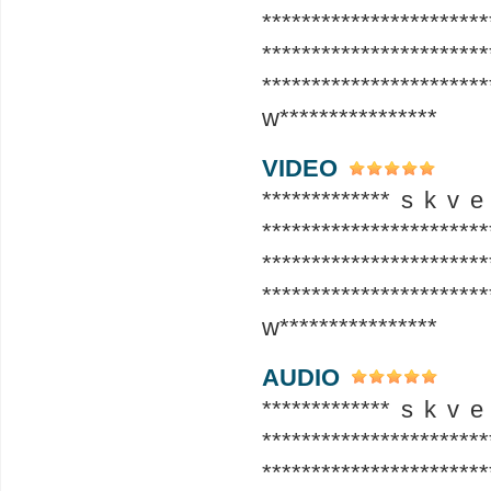
***********************
***********************
*****************
w****************
VIDEO
************* s k v e
***********************
***********************
*****************
w****************
AUDIO
************* s k v e
***********************
***********************