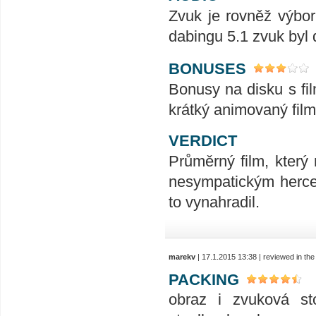
Zvuk je rovněž výborn
dabingu 5.1 zvuk byl 
BONUSES
Bonusy na disku s fi
krátký animovaný film t
VERDICT
Průměrný film, který 
nesympatickým hercem
to vynahradil.
marekv
| 17.1.2015 13:38 | reviewed in t
PACKING
obraz i zvuková st