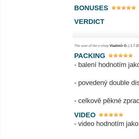
BONUSES
VERDICT
The user of the e-shop
Vladimír O.
| 1.7.2
PACKING
- balení hodnotím jak
- povedený double di
- celkově pěkné zpra
VIDEO
- video hodnotím jako