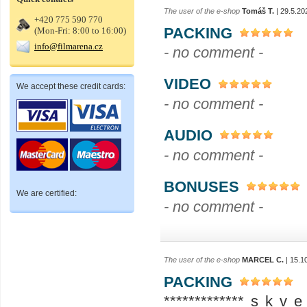
The user of the e-shop
Tomáš T.
| 29.5.20
+420 775 590 770
PACKING
(Mon-Fri: 8:00 to 16:00)
info@filmarena.cz
- no comment -
VIDEO
We accept these credit cards:
- no comment -
AUDIO
- no comment -
BONUSES
We are certified:
- no comment -
The user of the e-shop
MARCEL C.
| 15.1
PACKING
************* s k v e