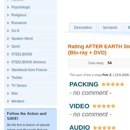
Psychologic
Religious
Romance
Description
Synopsis
B
Sci-fi
Spoken Word
Rating AFTER EARTH Stee
Sport
(Blu-ray + DVD)
STEELBOOK
STEELBOOK discless
54
Total rating:
Steelbook from France
The user of the e-shop
Petr Z.
| 13.6.2026 
Thriller
PACKING
TV Series
- no comment -
War
Western
VIDEO
- no comment -
Follow the Action and
SAVE!
Be the first to learns of special
AUDIO
prices and discounts that we