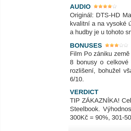
AUDIO
Originál: DTS-HD Mas
kvalitní a na vysoké ú
a hudby je u tohoto 
BONUSES
Film Po zániku země d
8 bonusy o celkové 
rozlišení, bohužel v
6/10.
VERDICT
TIP ZÁKAZNÍKA! Celk
Steelbook. Výhodno
300Kč = 90%, 301-5