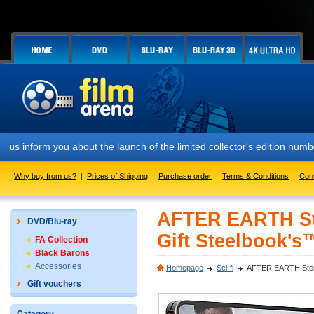
m you about the launch of the limited collector's edition numbered FA
Why buy from us?
|
Prices of Shipping
|
Purchase order
|
Terms & Conditions
|
Con
AFTER EARTH Ste
DVD/Blu-ray
Gift Steelbook's™
FA Collection
Black Barons
Accessories
Homepage
Sci-fi
AFTER EARTH Steelb
Gift vouchers