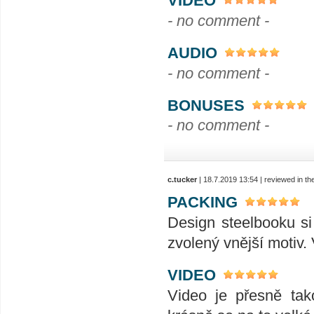
VIDEO
- no comment -
AUDIO
- no comment -
BONUSES
- no comment -
c.tucker
| 18.7.2019 13:54 | reviewed in t
PACKING
Design steelbooku s
zvolený vnější motiv. 
VIDEO
Video je přesně tak