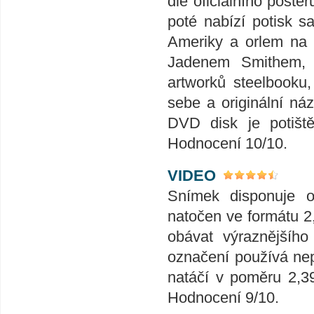
dle oficiálního post
poté nabízí potisk s
Ameriky a orlem na n
Jadenem Smithem, u
artworků steelbooku,
sebe a originální náz
DVD disk je potiště
Hodnocení 10/10.
VIDEO
Snímek disponuje o
natočen ve formátu 2,
obávat výraznějšího
označení používá nep
natáčí v poměru 2,391
Hodnocení 9/10.