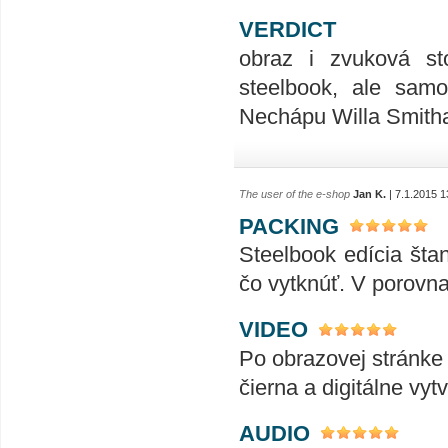
VERDICT
obraz i zvuková st
steelbook, ale samo
Nechápu Willa Smitha
The user of the e-shop
Jan K.
| 7.1.2015 1
PACKING
Steelbook edícia šta
čo vytknúť. V porovn
VIDEO
Po obrazovej stránke 
čierna a digitálne vy
AUDIO