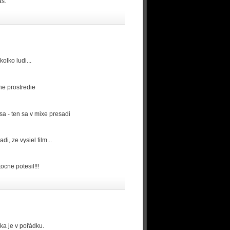
ás.
olko ludi...
ne prostredie
sa - ten sa v mixe presadi
i, ze vysiel film...
cne potesil!!!
ka je v pořádku.