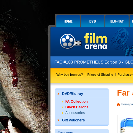
FAC #103 PROMETHEUS Edition 3 - GLOW IN THE
Why buy from us?
|
Prices of Shipping
|
Purchase 
Far
DVD/Blu-ray
FA Collection
Homepa
Black Barons
Accessories
Gift vouchers