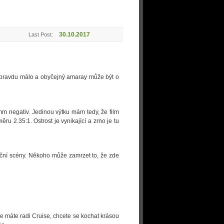
30.10.2017
Last Post:
opravdu málo a obyčejný amaray může být o
mm negativ. Jedinou výtku mám tedy, že film
 2.35:1. Ostrost je vynikající a zrno je tu
ční scény. Někoho může zamrzet to, že zde
e máte radi Cruise, chcete se kochat krásou