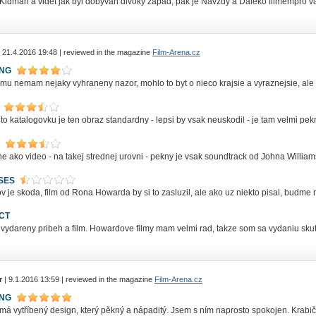
 Kidman a vidět jak byl dobýván divoký západ, pak je Navždy a Daleko filmempro v
 21.4.2016 19:48 | reviewed in the magazine
Film-Arena.cz
ING
omu nemam nejaky vyhraneny nazor, mohlo to byt o nieco krajsie a vyraznejsie, ale k
to katalogovku je ten obraz standardny - lepsi by vsak neuskodil - je tam velmi pek
 ako video - na takej strednej urovni - pekny je vsak soundtrack od Johna William
SES
 je skoda, film od Rona Howarda by si to zasluzil, ale ako uz niekto pisal, budme rad
CT
vydareny pribeh a film. Howardove filmy mam velmi rad, takze som sa vydaniu skuto
r
| 9.1.2016 13:59 | reviewed in the magazine
Film-Arena.cz
ING
má vytříbený design, který pěkný a nápaditý. Jsem s ním naprosto spokojen. Krabič