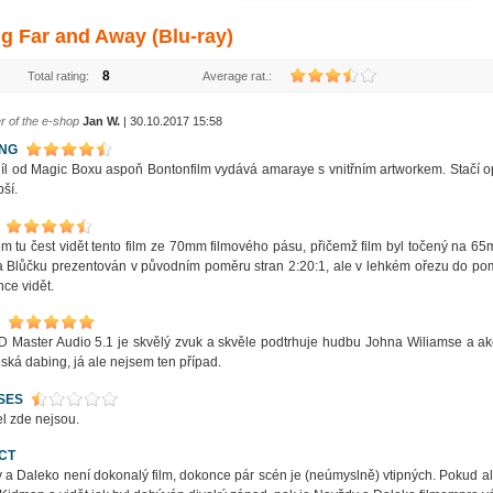
ng Far and Away (Blu-ray)
8
Total rating:
Average rat.:
r of the e-shop
Jan W.
| 30.10.2017 15:58
ING
íl od Magic Boxu aspoň Bontonfilm vydává amaraye s vnitřním artworkem. Stačí 
pší.
em tu čest vidět tento film ze 70mm filmového pásu, přičemž film byl točený na 65
a Blůčku prezentován v původním poměru stran 2:20:1, ale v lehkém ořezu do poměru
hce vidět.
 Master Audio 5.1 je skvělý zvuk a skvěle podtrhuje hudbu Johna Wiliamse a ak
ská dabing, já ale nejsem ten případ.
SES
l zde nejsou.
CT
 a Daleko není dokonalý film, dokonce pár scén je (neúmyslně) vtipných. Pokud al