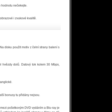
 hodnotu nečekejte.
brazové i zvukové kvalitě.
Na disku použit motiv z čelní strany balení s
ůl hvězdy dolů. Datový tok kolem 30 Mbps,
 anglické.
lší bonusy tu přidány nejsou.
u mezi pošetkovým DVD vydáním a Blu-ray je