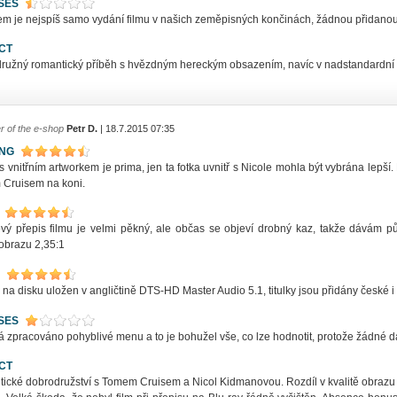
SES
m je nejspíš samo vydání filmu v našich zeměpisných končinách, žádnou přidanou
CT
ružný romantický příběh s hvězdným hereckým obsazením, navíc v nadstandardní o
r of the e-shop
Petr D.
| 18.7.2015 07:35
ING
s vnitřním artworkem je prima, jen ta fotka uvnitř s Nicole mohla být vybrána lepší. 
Cruisem na koni.
vý přepis filmu je velmi pěkný, ale občas se objeví drobný kaz, takže dávám p
 obrazu 2,35:1
 na disku uložen v angličtině DTS-HD Master Audio 5.1, titulky jsou přidány české i
SES
 zpracováno pohyblivé menu a to je bohužel vše, co lze hodnotit, protože žádné da
CT
ické dobrodružství s Tomem Cruisem a Nicol Kidmanovou. Rozdíl v kvalitě obraz