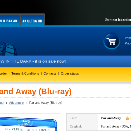
User:
not logged in
Item
Pric
 DARK - it is on sale now!
order
|
Terms & Conditions
|
Contacts
|
Order status
 and Away (Blu-ray)
ge
Adventure
Far and Away (Blu-ray)
Title:
Far and Away
Original:
Far and Away (USA, 