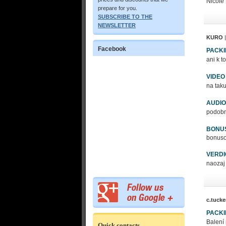
Nicole
prepare for you.
SUBSCRIBE TO THE
NEWSLETTER
KURO
|
Facebook
PACK
ani k t
VIDEO
na taku
AUDIO
podobne
BONU
bonusov
VERDI
naozaj 
c.tucke
PACK
Balení 
Quick contacts