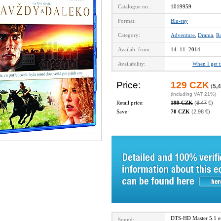
Catalogue no.:
1019959
Format:
Blu-ray
Category:
Adventure
,
Drama
,
R
Availab. from:
14. 11. 2014
Availability:
sold out
When I get 
Price:
129 CZK
(
5,4
(including VAT 21%)
Retail price:
199 CZK
(
8,47
€)
Save:
70 CZK
(2,98 €)
DTS-HD Master 5.1 
Sound: