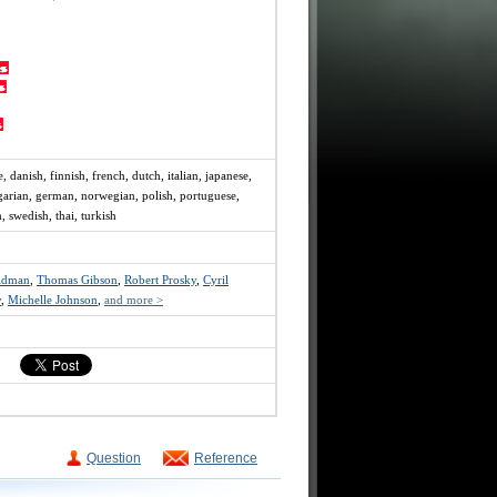
e, danish, finnish, french, dutch, italian, japanese,
ngarian, german, norwegian, polish, portuguese,
, swedish, thai, turkish
Kidman
,
Thomas Gibson
,
Robert Prosky
,
Cyril
y
,
Michelle Johnson
,
and more >
Question
Reference