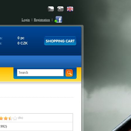
Login
|
Registration
|
0 pc
s:
0 CZK
e:
(8x)
1992)