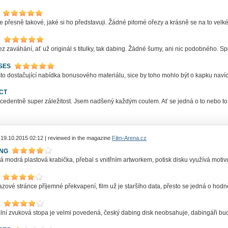
e přesně takové, jaké si ho představuji. Žádné pitomé ořezy a krásně se na to vel
z zaváhání, ať už originál s titulky, tak dabing. Žádné šumy, ani nic podobného. Sp
SES
o dostačující nabídka bonusového materiálu, sice by toho mohlo být o kapku navíc
CT
cedentně super záležitost. Jsem nadšený každým coulem. Ať se jedná o to nebo to,
 19.10.2015 02:12 | reviewed in the magazine
Film-Arena.cz
ING
á modrá plastová krabička, přebal s vnitřním artworkem, potisk disku využívá motivu
zové stránce příjemné překvapení, film už je staršího data, přesto se jedná o hod
ální zvuková stopa je velmi povedená, český dabing disk neobsahuje, dabingáři bu