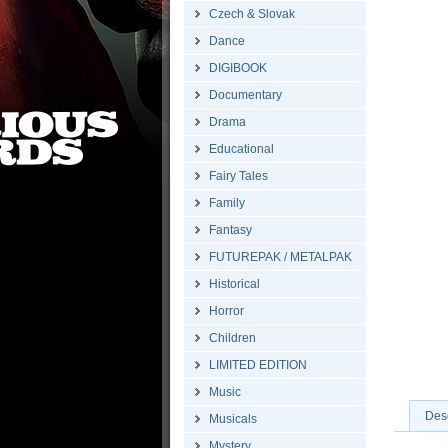
Czech & Slovak
Dance
DIGIBOOK
Documentary
Drama
Educational
Fairy Tales
Family
Fantasy
FUTUREPAK / METALPAK
Historical
Horror
Children
LIMITED EDITION
Music
Desc
Musicals
Mystery