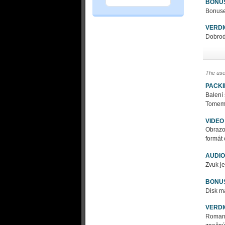
BONU
Bonuse
VERDI
Dobrod
The use
PACK
Balení 
Tomem 
VIDEO
Obrazo
formát
AUDIO
Zvuk je
BONU
Disk má
VERDI
Romant