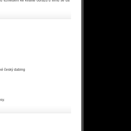
sů vzhledem ke kvalitě obrazu u filmu se dá
aké český dabing
sy.