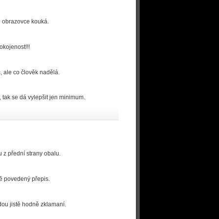
ké obrazovce kouká.
okojenost!!!
, ale co člověk nadělá.
 tak se dá vylepšit jen minimum.
 z přední strany obalu.
ně povedený přepis.
dou jistě hodně zklamaní.