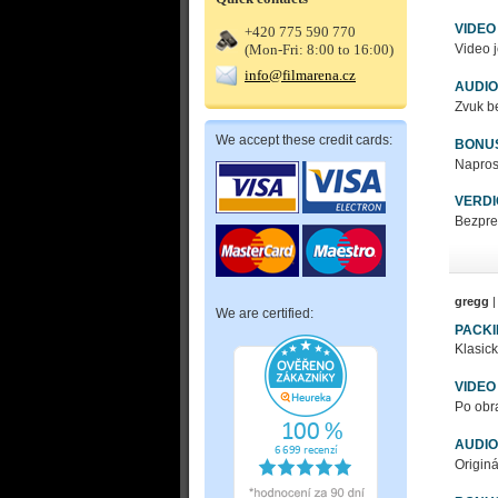
VIDEO
+420 775 590 770
Video j
(Mon-Fri: 8:00 to 16:00)
info@filmarena.cz
AUDIO
Zvuk be
We accept these credit cards:
BONU
Naprost
VERDI
Bezpre
gregg
|
We are certified:
PACK
Klasick
VIDEO
Po obra
AUDIO
Origin