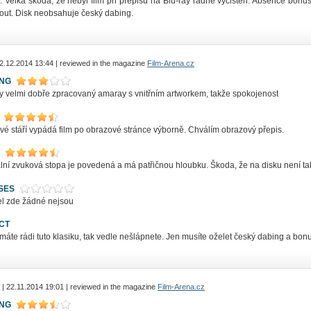
. Velká škoda, že nebyl film při přepisu na Blu-ray řádně vyčištěn. Absence bonu
out. Disk neobsahuje český dabing.
 2.12.2014 13:44 | reviewed in the magazine
Film-Arena.cz
ING
ky velmi dobře zpracovaný amaray s vnitřním artworkem, takže spokojenost
své stáří vypádá film po obrazové stránce výborně. Chválím obrazový přepis.
ální zvuková stopa je povedená a má patřičnou hloubku. Škoda, že na disku není t
SES
l zde žádné nejsou
CT
áte rádi tuto klasiku, tak vedle nešlápnete. Jen musíte oželet český dabing a bonu
| 22.11.2014 19:01 | reviewed in the magazine
Film-Arena.cz
ING