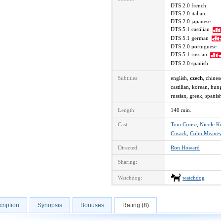
DTS 2.0 french
DTS 2.0 italian
DTS 2.0 japanese
DTS 5.1 castilian
DTS 5.1 german
DTS 2.0 portuguese
DTS 5.1 russian
DTS 2.0 spanish
Subtitles:
english,
czech
, chines
castilian, korean, hu
russian, greek, spanish
Length:
140 min.
Cast:
Tom Cruise
,
Nicole 
Cusack
,
Colm Meane
Directed:
Ron Howard
Sharing:
Watchdog:
watchdog
ription
Synopsis
Bonuses
Rating (8)