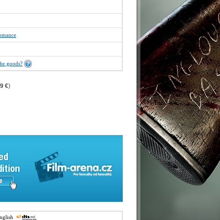
omance
the goods?
9 €
)
english