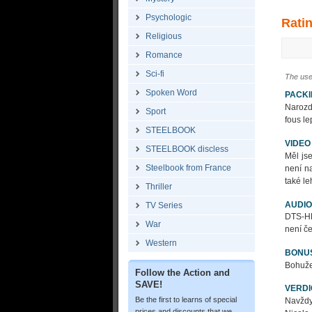
Psychologic
Rati
Religious
Romance
Sci-fi
The use
Spoken Word
PACK
Narozd
Sport
fous le
STEELBOOK
VIDEO
STEELBOOK discless
Měl js
Steelbook from France
není n
také le
Thriller
AUDIO
TV Series
DTS-HD
War
není če
Western
BONU
Bohuže
Follow the Action and
SAVE!
VERDI
Be the first to learns of special
Navždy
prices and discounts that we