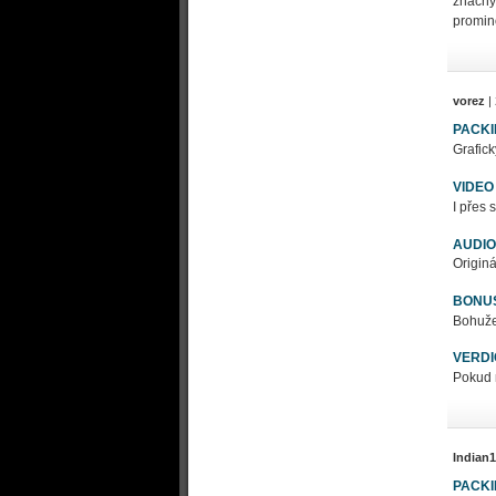
značný
promin
vorez
|
PACK
Grafic
VIDEO
I přes 
AUDIO
Origin
BONU
Bohuže
VERDI
Pokud m
Indian1
PACK