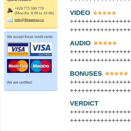
+420 775 590 770
VIDEO
(Mon-Fri: 8:00 to 16:00)
info@filmarena.cz
++++++++++++++++
++++++++++++++++
We accept these credit cards:
AUDIO
++++++++++++++++
++++++++++++++++
BONUSES
++++++++++++++++
We are certified:
++++++++++++++++
VERDICT
++++++++++++++++
++++++++++++++++