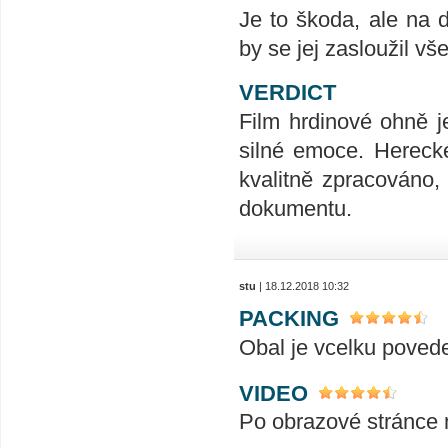
Je to škoda, ale na d
by se jej zasloužil vš
VERDICT
Film hrdinové ohně j
silné emoce. Herecké
kvalitně zpracováno,
dokumentu.
stu
| 18.12.2018 10:32
PACKING
Obal je vcelku poved
VIDEO
Po obrazové stránce 