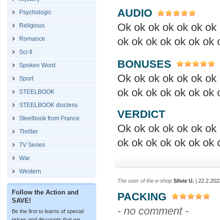
AUDIO
Psychologic
Ok ok ok ok ok ok ok 
Religious
Romance
ok ok ok ok ok ok ok 
Sci-fi
BONUSES
Spoken Word
Ok ok ok ok ok ok ok 
Sport
ok ok ok ok ok ok ok 
STEELBOOK
STEELBOOK discless
VERDICT
Steelbook from France
Ok ok ok ok ok ok ok 
Thriller
ok ok ok ok ok ok ok 
TV Series
War
Western
The user of the e-shop
Silvie U.
| 22.2.202
Follow the Action and
PACKING
SAVE!
- no comment -
Be the first to learns of special
prices and discounts that we