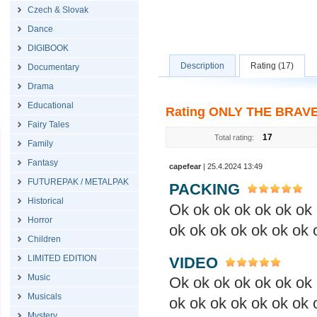
Czech & Slovak
Dance
DIGIBOOK
Description
Rating (17)
Documentary
Drama
Educational
Rating ONLY THE BRAVE 
Fairy Tales
17
Total rating:
Family
Fantasy
capefear
| 25.4.2024 13:49
FUTUREPAK / METALPAK
PACKING
Historical
Ok ok ok ok ok ok ok 
Horror
ok ok ok ok ok ok ok 
Children
LIMITED EDITION
VIDEO
Music
Ok ok ok ok ok ok ok 
Musicals
ok ok ok ok ok ok ok 
Mystery