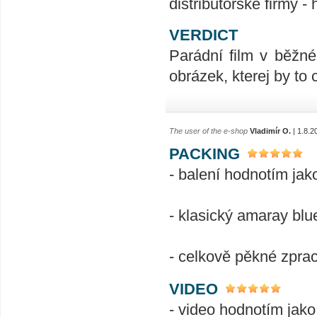
distributorské firmy -
VERDICT
Parádní film v běžné
obrázek, kterej by to c
The user of the e-shop
Vladimír O.
| 1.8.2
PACKING
- balení hodnotím jak
- klasický amaray blu
- celkově pěkné zpra
VIDEO
- video hodnotím jako