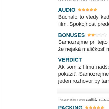
AUDIO
Búchalo to vtedy ked
film. Spokojnosť pre
BONUSES
Samozrejme pri tejto
že nejaká maličkosť 
VERDICT
Ak som z filmu nadše
pokaziť. Samozrejme
jeden rozhovor by ta
The user of the e-shop
Lukáš Š.
| 8.1.201
PACKING