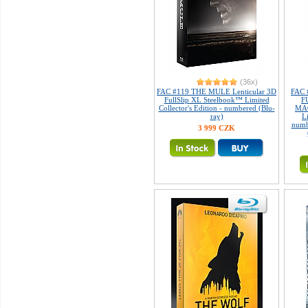
(36x)
FAC #119 THE MULE Lenticular 3D
FAC 
FullSlip XL Steelbook™ Limited
F
Collector's Edition - numbered (Blu-
MAG
ray)
L
numb
3 999 CZK