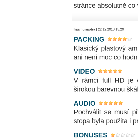
stránce absolutně co 
haamunaptra
| 22.12.2018 15:20
PACKING
Klasický plastový ama
ani není moc co hodno
VIDEO
V rámci full HD je 
širokou barevnou škál
AUDIO
Pochválit se musí p
stopa byla použita i p
BONUSES