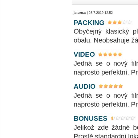
jaturcat
| 26.7.2019 12:52
PACKING
Obyčejný klasický p
obalu. Neobsahuje žád
VIDEO
Jedná se o nový fil
naprosto perfektní. P
AUDIO
Jedná se o nový fil
naprosto perfektní. P
BONUSES
Jelikož zde žádné bo
Prostě standardní loká