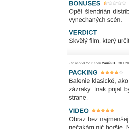
BONUSES
Opět šlendrián distr
vynechaných scén.
VERDICT
Skvělý film, který urč
The user of the e-shop
Marián H.
| 30.1.2
PACKING
Balenie klasické, ako
zázraky. Inak prijal 
strane.
VIDEO
Obraz bez najmenšej
nečakám nič horšie. Ni