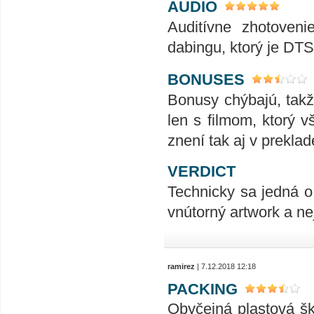
AUDIO
Auditívne zhotoveni
dabingu, ktorý je D
BONUSES
Bonusy chýbajú, takž
len s filmom, ktorý 
znení tak aj v preklad
VERDICT
Technicky sa jedná o 
vnútorný artwork a ne
ramirez
| 7.12.2018 12:18
PACKING
Obyčejná plastová ška