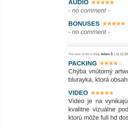
AUDIO
- no comment -
BONUSES
- no comment -
The user of the e-shop
Adam Š.
| 11.12.20
PACKING
Chýba vnútorný artwo
blurayka, ktorá obsah
VIDEO
Video je na vynikajú
kvalitne vizuálne po
ktorú môže full hd do