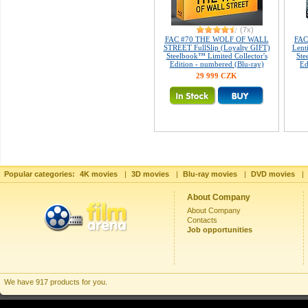
(7x)
FAC #70 THE WOLF OF WALL
FAC
STREET FullSlip (Loyalty GIFT)
Lent
Steelbook™ Limited Collector's
Ste
Edition - numbered (Blu-ray)
Ed
29 999 CZK
Popular categories:
4K movies
|
3D movies
|
Blu-ray movies
|
DVD movies
|
About Company
About Company
Contacts
Job opportunities
We have 917 products for you.