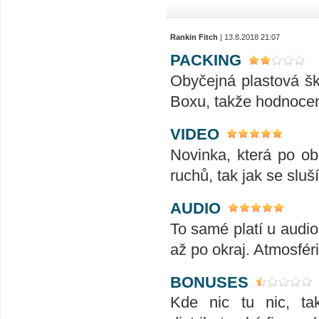
Rankin Fitch
| 13.8.2018 21:07
PACKING
Obyčejná plastová ška
Boxu, takže hodnocení
VIDEO
Novinka, která po o
ruchů, tak jak se sluší
AUDIO
To samé platí u audio
až po okraj. Atmosfér
BONUSES
Kde nic tu nic, tak