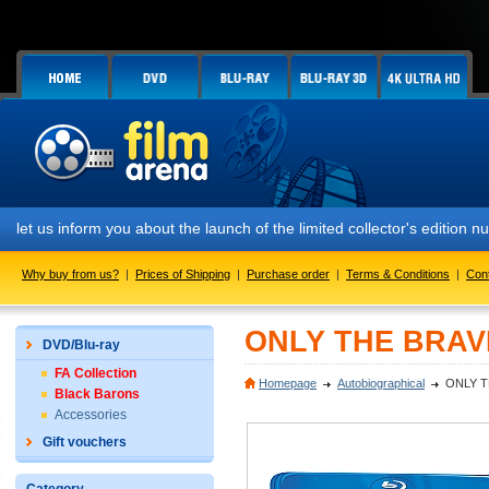
form you about the launch of the limited collector's edition numbered
Why buy from us?
|
Prices of Shipping
|
Purchase order
|
Terms & Conditions
|
Con
ONLY THE BRAVE
DVD/Blu-ray
FA Collection
Homepage
Autobiographical
ONLY T
Black Barons
Accessories
Gift vouchers