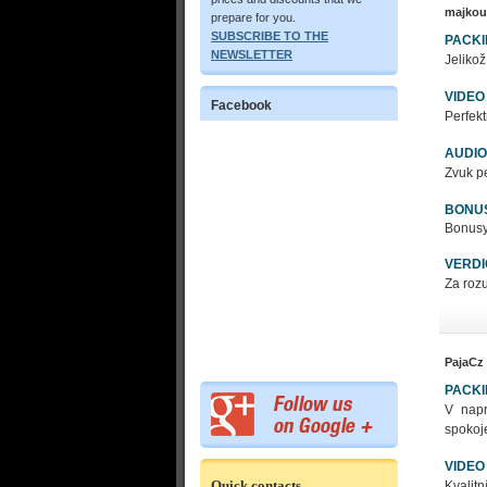
majkou
prepare for you.
SUBSCRIBE TO THE
PACK
NEWSLETTER
Jelikož
VIDEO
Facebook
Perfekt
AUDIO
Zvuk pe
BONU
Bonusy 
VERDI
Za rozu
PajaCz
PACK
V napr
spokoj
VIDEO
Quick contacts
Kvalit