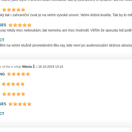
ký tak i zahraniční zvuk je na velmi vysoké urovni. Velmi dobrá kvalita. Tak by to m
SES
usy nikdy moc nekoukám, tak nemohu ani moc hodnotit. Věřím že spoustu lidí potě
CT
film na velmi slušně provedeném Blu-ray, kde není po audiovizuální stránce absolu
r of the e-shop
Nikola Ž.
| 16.10.2019 13:14
ING
SES
CT