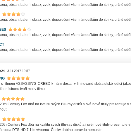
ena, obsah, balení, obraz, zvuk, doporučení všem fanouškům do sbírky, určitě uděl
ena, obsah, balení, obraz, zvuk, doporučení všem fanouškům do sbírky, určitě uděl
SES
ena, obsah, balení, obraz, zvuk, doporučení všem fanouškům do sbírky, určitě uděl
CT
ena, obsah, balení, obraz, zvuk, doporučení všem fanouškům do sbírky, určitě uděl
n24
| 3.11.2017 19:57
ING
y s filmem ASSASSIN'S CREED k nám dostal v limitované sběratelské edici jakou
řední stranu tvoří motiv filmu.
 20th Century Fox dbá na kvalitu svých Blu-ray disků a své nové tituly prezentuj
nout.
20th Century Fox dbá na kvalitu svých Blu-ray disků a i své nové tituly prezentuje
á stopa DTS-HD 7.1 je výborná. Český dabing opravdu nemusím.