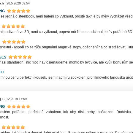
ch
| 28.5.2020 09:54
ING
 se jedná o steelbook, není balení co vytknout, prostě takhle by měly vycházet všec
ní podívaná ve 3D, není co vytknout, poprvé mě film nenadchnul, teď v pořádné 3D 
rfektní - aspoň co se týče originální anglické stopy, opět není na co si stěžovat. Titu
SES
asi standardní, nic moc navíc nenajdeme, mohlo by být více, ale kvůli bonusům se 
CT
mnou cenu perfektní kousek, jsem nadmíru spokojen, pro filmového fanouška určitě
| 12.12.2019 17:59
ING
ostém pořádku, perfektně zabaleno tak aby disk nebyl poškozen. Dodávka 
enost.
ní video, jaké bych v dnešní době očekával. Barvy jsou pěkné a vyrazné. Za mě hez