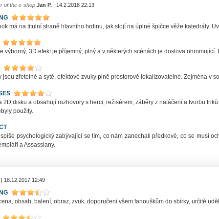
r of the e-shop
Jan P.
| 14.2.2018 22:13
ING
ok má na titulní straně hlavního hrdinu, jak stojí na úplné špičce věže katedrály. Uv
e výborný, 3D efekt je příjemný, plný a v některých scénách je doslova ohromující. 
 jsou zřetelné a syté, efektové zvuky plně prostorově lokalizovatelné. Zejména v s
SES
 2D disku a obsahují rozhovory s herci, režisérem, záběry z natáčení a tvorbu tri
byly použity.
CT
 spíše psychologický zabývající se tím, co nám zanechali předkové, co se musí ochrá
empláři a Assassiany.
| 18.12.2017 12:49
ING
ena, obsah, balení, obraz, zvuk, doporučení všem fanouškům do sbírky, určitě uděl