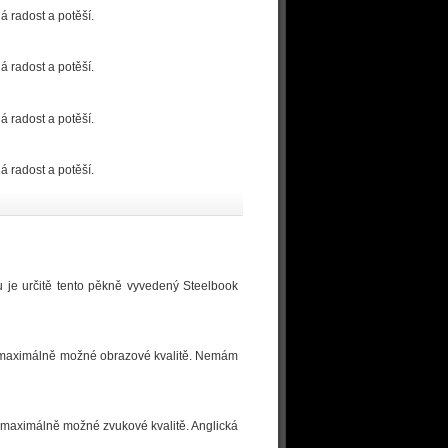
á radost a potěší.
á radost a potěší.
á radost a potěší.
á radost a potěší.
 je určitě tento pěkně vyvedený Steelbook
e v maximálně možné obrazové kvalitě. Nemám
 v maximálně možné zvukové kvalitě. Anglická