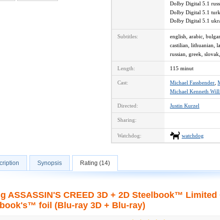
Dolby Digital 5.1 ru
Dolby Digital 5.1 tu
Dolby Digital 5.1 uk
Subtitles:
english, arabic, bulga
castilian, lithuanian,
russian, greek, slovak
Length:
115 minut
Cast:
Michael Fassbender
,
M
Michael Kenneth Will
Directed:
Justin Kurzel
Sharing:
Watchdog:
watchdog
ription
Synopsis
Rating (14)
ng ASSASSIN'S CREED 3D + 2D Steelbook™ Limited Col
book's™ foil (Blu-ray 3D + Blu-ray)