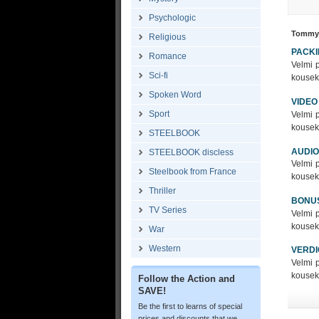
Psychologic
Tommy
Religious
PACK
Romance
Velmi 
Sci-fi
kousek 
Spoken Word
VIDEO
Sport
Velmi 
kousek 
STEELBOOK
AUDIO
STEELBOOK discless
Velmi 
Steelbook from France
kousek 
Thriller
BONU
TV Series
Velmi 
kousek 
War
Western
VERDI
Velmi 
kousek 
Follow the Action and
SAVE!
Be the first to learns of special
prices and discounts that we