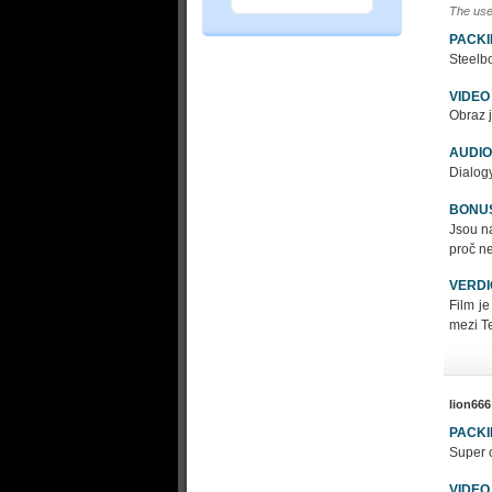
The use
PACK
Steelbo
VIDEO
Obraz j
AUDIO
Dialogy
BONU
Jsou na
proč ne
VERDI
Film je
mezi T
lion666
PACK
Super c
VIDEO