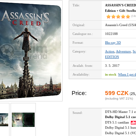
Title:
ASSASSIN'S CREED 3
Edition + Gift Steelb
(14
Original:
Assassin's Creed (US
Catalogue no.:
1022188
Format:
Blu-ray 3D
Category:
Action
,
Adventure
,
Sc
EDITION
Availab. from:
3. 5. 2017
Availability:
in stock
When I get 
Price:
599 CZK
(
25
(including VAT 21%)
DTS-HD Master 7.1 
Sound:
Dolby Digital 5.1 cz
DTS 5.1 castilian
Dolby Digital 5.1 hu
Dolby Digital 5.1 (V