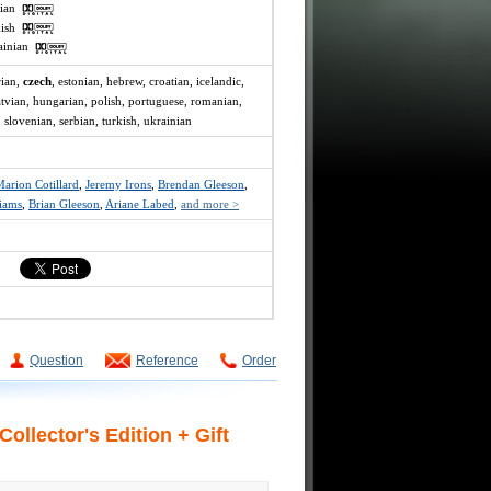
ssian
rkish
rainian
rian,
czech
, estonian, hebrew, croatian, icelandic,
 latvian, hungarian, polish, portuguese, romanian,
, slovenian, serbian, turkish, ukrainian
arion Cotillard
,
Jeremy Irons
,
Brendan Gleeson
,
iams
,
Brian Gleeson
,
Ariane Labed
,
and more >
Question
Reference
Order
lector's Edition + Gift