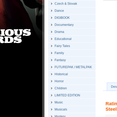
Czech & Slovak
Dance
DIGIBOOK
Documentary
Drama
Educational
Fairy Tales
Family
Fantasy
FUTUREPAK / METALPAK
Historical
Horror
Desc
Children
LIMITED EDITION
Music
Rati
Steel
Musicals
Mystery