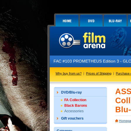
FAC #103 PROMETHEUS Edition 3 - GLOW IN THE
Why buy from us?
|
Prices of Shipping
|
Purchase 
ASS
DVD/Blu-ray
Coll
FA Collection
Black Barons
Blu-
Accessories
Gift vouchers
Homepa