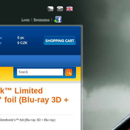
Login
|
Registration
|
0 pc
s:
0 CZK
e:
k™ Limited
 foil (Blu-ray 3D +
eelbook's™ foil (Blu-ray 3D + Blu-ray)