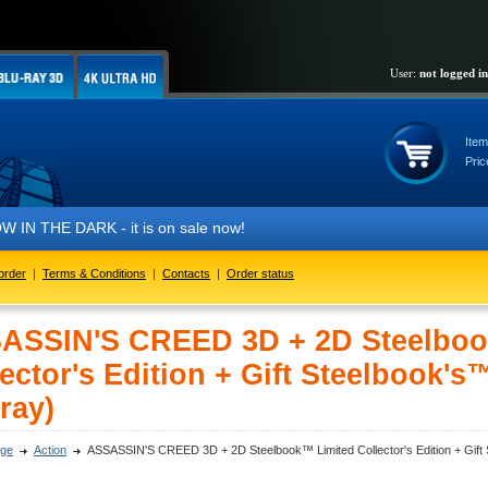
User:
not logged in
Item
Pric
 DARK - it is on sale now!
order
|
Terms & Conditions
|
Contacts
|
Order status
ASSIN'S CREED 3D + 2D Steelboo
ector's Edition + Gift Steelbook's™
ray)
ge
Action
ASSASSIN'S CREED 3D + 2D Steelbook™ Limited Collector's Edition + Gift St