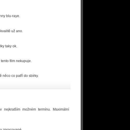
hny blu-raye.
kvalitě už ano.
lky taky ok.
tento film nekupuje.
 něco co patří do sbírky.
v nejkratším možném termínu. Maximální
ky zpracované.