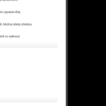
ělo vypadat vždy.
ší. Možná někdy zhlédnu.
tně co vytknout.