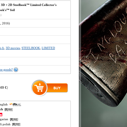
D + 2D Steelbook™ Limited Collector's
ook's™ foil
x)
A, 2016)
i-fi
,
3D movies
,
STEELBOOK
,
LIMITED
the goods?
,49 €
)
english
ech
ngarian
O) polish