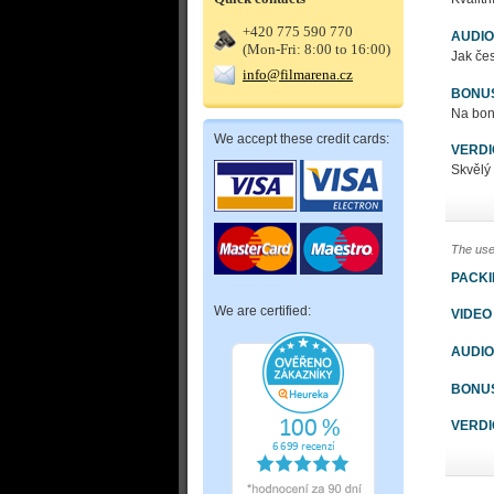
+420 775 590 770
AUDIO
(Mon-Fri: 8:00 to 16:00)
Jak čes
info@filmarena.cz
BONU
Na bon
We accept these credit cards:
VERDI
Skvělý 
The use
PACK
We are certified:
VIDEO
AUDIO
BONU
VERDI