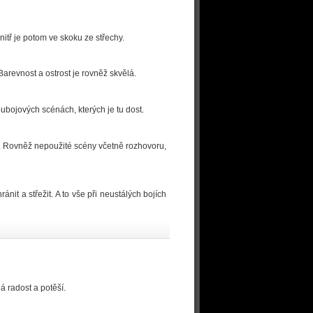
nitř je potom ve skoku ze střechy.
Barevnost a ostrost je rovněž skvělá.
oubojových scénách, kterých je tu dost.
ků. Rovněž nepoužité scény včetně rozhovoru,
nit a střežit. A to vše při neustálých bojích
á radost a potěší.