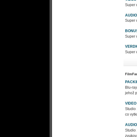
Super c
AUDIO
Super c
BONU
Super c
VERDI
Super c
FilmFa
PACK
Blu-ra
jehož p
VIDEO
Studio
co vytk
AUDIO
Studio 
zvukov