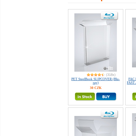
(318x)
PET SteelBook SLIPCOVER (Blu-
FAC
ray)
FAST 
30 CZK