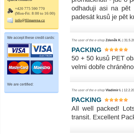
odhaduji asi na pět
+420 775 590 770
(Mon-Fri: 8:00 to 16:00)
padesát kusů je pět k
info@filmarena.cz
We accept these credit cards:
The user of the e-shop
Zdeněk K.
| 31.5.2
PACKING
50 + 50 kusů PET oba
velmi dobře chráněno
We are certified:
The user of the e-shop
Vladimir I.
| 12.2.2
PACKING
All well packed! Lo
transit. Excellent Pac