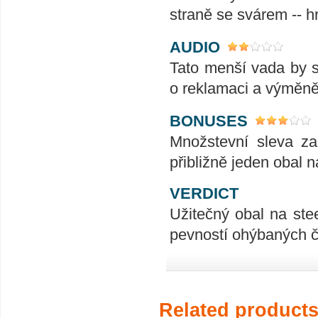
straně se svárem -- hr
AUDIO
Tato menší vada by se
o reklamaci a výměně
BONUSES
Množstevní sleva za
přibližně jeden obal 
VERDICT
Užitečný obal na stee
pevností ohýbaných čá
Related product