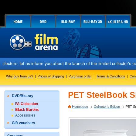
t us inform you about the launch of the limited collector's edition n
Why buy from us?
|
Prices of Shipping
|
Purchase order
|
Terms & Conditions
|
Con
PET SteelBook S
DVD/Blu-ray
FA Collection
Homepage
Collector's Edition
PET St
Black Barons
Accessories
Gift vouchers