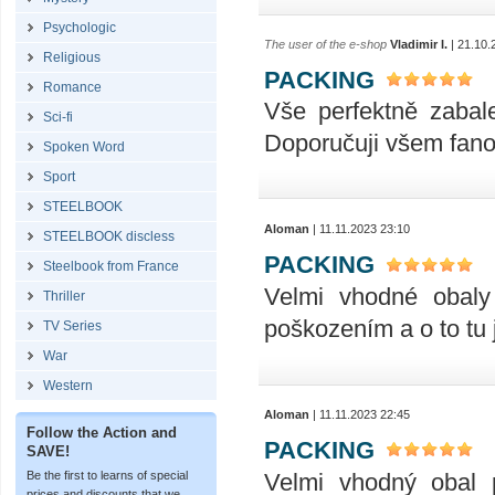
Psychologic
The user of the e-shop
Vladimir I.
| 21.10.
Religious
PACKING
Romance
Vše perfektně zabal
Sci-fi
Doporučuji všem fan
Spoken Word
Sport
STEELBOOK
Aloman
| 11.11.2023 23:10
STEELBOOK discless
PACKING
Steelbook from France
Velmi vhodné obaly
Thriller
poškozením a o to tu 
TV Series
War
Western
Aloman
| 11.11.2023 22:45
Follow the Action and
PACKING
SAVE!
Velmi vhodný obal 
Be the first to learns of special
prices and discounts that we