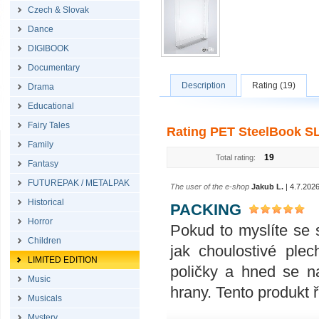
Czech & Slovak
Dance
DIGIBOOK
Documentary
Description
Rating (19)
Drama
Educational
Fairy Tales
Rating PET SteelBook SL
Family
19
Total rating:
Fantasy
FUTUREPAK / METALPAK
The user of the e-shop
Jakub L.
| 4.7.202
Historical
PACKING
Horror
Pokud to myslíte se 
Children
jak choulostivé ple
LIMITED EDITION
poličky a hned se n
Music
hrany. Tento produkt 
Musicals
Mystery