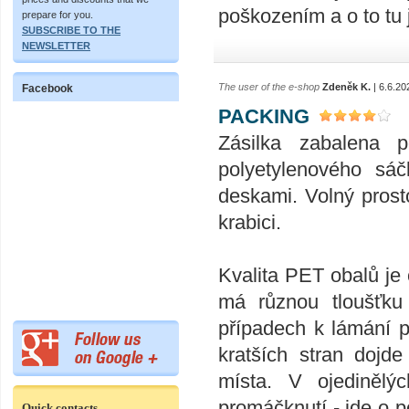
poškozením a o to tu 
prepare for you.
SUBSCRIBE TO THE
NEWSLETTER
The user of the e-shop
Zdeněk K.
| 6.6.20
Facebook
PACKING
Zásilka zabalena 
polyetylenového sáč
deskami. Volný prost
krabici.
Kvalita PET obalů je 
má různou tloušťku
případech k lámání p
kratších stran dojd
místa. V ojedinělý
promáčknutí - jde o p
Quick contacts