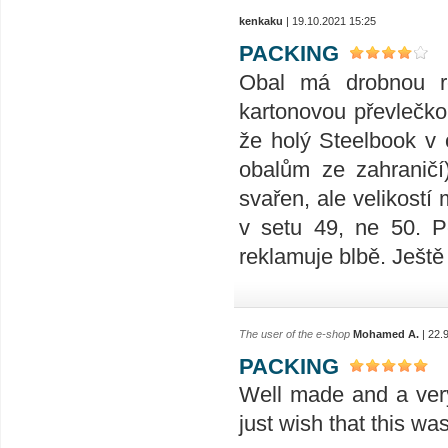
kenkaku
| 19.10.2021 15:25
PACKING
Obal má drobnou r
kartonovou převlečko
že holý Steelbook v 
obalům ze zahraničí
svařen, ale velikostí
v setu 49, ne 50. 
reklamuje blbě. Ještě 
The user of the e-shop
Mohamed A.
| 22.
PACKING
Well made and a very 
just wish that this wa