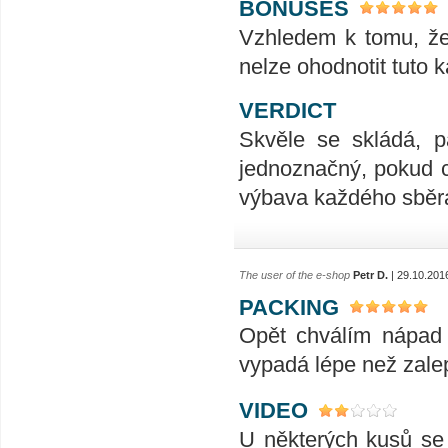
BONUSES
Vzhledem k tomu, že 
nelze ohodnotit tuto 
VERDICT
Skvěle se skládá, p
jednoznačný, pokud c
výbava každého sběra
The user of the e-shop
Petr D.
| 29.10.201
PACKING
Opět chválím nápad 
vypadá lépe než zale
VIDEO
U některých kusů se