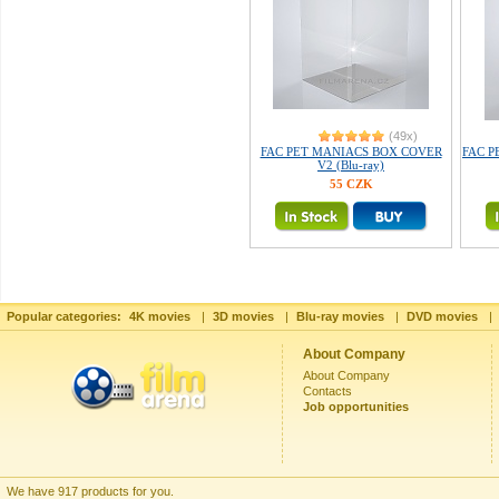
(49x)
FAC PET MANIACS BOX COVER
FAC P
V2 (Blu-ray)
55 CZK
Popular categories:
4K movies
|
3D movies
|
Blu-ray movies
|
DVD movies
|
About Company
About Company
Contacts
Job opportunities
We have 917 products for you.