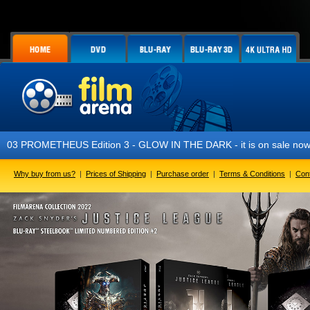
S Edition 3 - GLOW IN THE DARK - it is on sale now!
Why buy from us?
|
Prices of Shipping
|
Purchase order
|
Terms & Conditions
|
Con