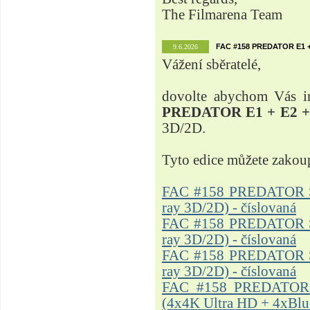
The Filmarena Team
FAC #158 PREDATOR E1 + 
9.6.2026
Vážení sběratelé,
dovolte abychom Vás in
PREDATOR E1 + E2 + 
3D/2D.
Tyto edice můžete zakou
FAC #158 PREDATOR Ste
ray 3D/2D) - číslovaná
FAC #158 PREDATOR Ste
ray 3D/2D) - číslovaná
FAC #158 PREDATOR Ste
ray 3D/2D) - číslovaná
FAC #158 PREDATOR S
(4x4K Ultra HD + 4xBlu-