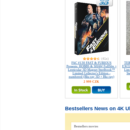
(41x)
FAC #130 FAST & FURIOUS
TER
Presents: HOBBS & SHAW FullSlip +
EXCLU
Lenticular 3D Magnet Steelbook™
Limi
Limited Collector's Edition -
St
numbered (Blu-ray 3D + Blu-ray)
2 999 CZK
Bestsellers News on 4K Ul
Bestsellers movies