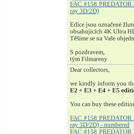
FAC #158 PREDATOR Ste
ray 3D/2D)
Edice jsou označené žlut
obsahujících 4K Ultra H
Těšíme se na Vaše objed
S pozdravem,
tým Filmareny
Dear collectors,
we kindly inform you tha
E2 + E3 + E4 + E5 edit
You can buy these editio
FAC #158 PREDATOR Ste
ray 3D/2D) - numbered
FAC #158 PREDATOR Ste