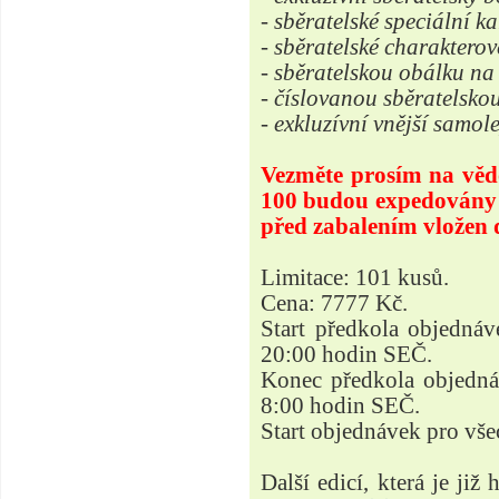
- sběratelské speciální ka
- sběratelské charakterov
- sběratelskou obálku na
- číslovanou sběratelsko
- exkluzívní vnější samol
Vezměte prosím na vědom
100 budou expedovány v
před zabalením vlože
Limitace: 101 kusů.
Cena: 7777 Kč.
Start předkola objednáv
20:00 hodin SEČ.
Konec předkola objednáv
8:00 hodin SEČ.
Start objednávek pro vše
Další edicí, která je ji