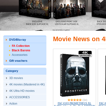
Movie News on 4K
DVD/Blu-ray
FA Collection
Black Barons
Accessories
Gift vouchers
Category
3D movies
4K movies (Mastered in 4K)
4K Ultra HD movies
ACCESSORIES
(1x)
FAC #103 PROMETHEUS XL
FAC #
Action