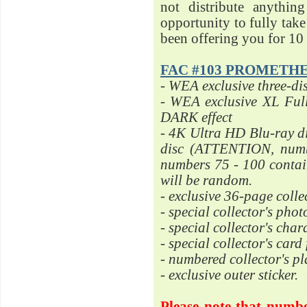
not distribute anythi
opportunity to fully tak
been offering you for 10 
FAC #103 PROMETHEU
- WEA exclusive three-dis
- WEA exclusive XL Ful
DARK effect
- 4K Ultra HD Blu-ray d
disc (ATTENTION, num
numbers 75 - 100 contain
will be random.
- exclusive 36-page colle
- special collector's phot
- special collector's char
- special collector's card
- numbered collector's 
- exclusive outer sticker.
Please note that number