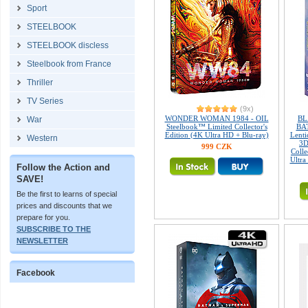
Sport
STEELBOOK
STEELBOOK discless
Steelbook from France
Thriller
TV Series
(9x)
WONDER WOMAN 1984 - OIL
BL
War
Steelbook™ Limited Collector's
BAT
Edition (4K Ultra HD + Blu-ray)
Lent
Western
3D
999 CZK
Colle
Ultra
Follow the Action and
SAVE!
Be the first to learns of special
prices and discounts that we
prepare for you.
SUBSCRIBE TO THE
NEWSLETTER
Facebook