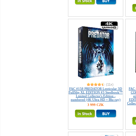
(11x)
FAC #158 PREDATOR Lenticular 3D
FAC
FullSlip XL EDITION #3 Steelbook™
COL
Limited Collector's Edition -
e
numbered (4K Ultra HD + Blu-ray)
EDIT
Collec
3 999 CZK