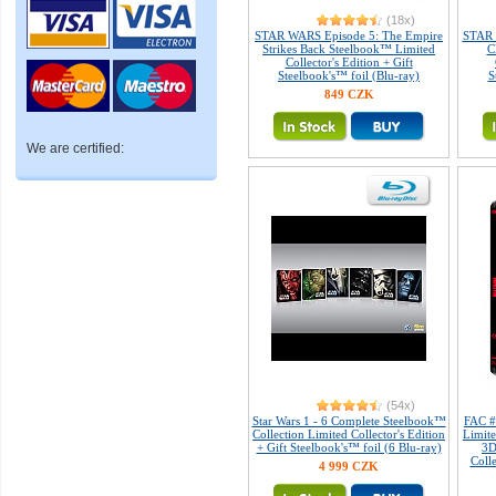
(18x)
STAR WARS Episode 5: The Empire
STAR 
Strikes Back Steelbook™ Limited
C
Collector's Edition + Gift
Steelbook's™ foil (Blu-ray)
S
849 CZK
We are certified:
(54x)
Star Wars 1 - 6 Complete Steelbook™
FAC 
Collection Limited Collector's Edition
Limit
+ Gift Steelbook's™ foil (6 Blu-ray)
3D
Coll
4 999 CZK