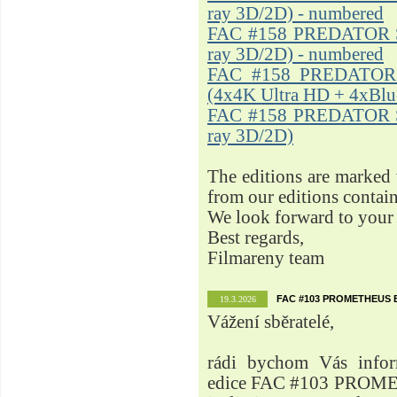
ray 3D/2D) - numbered
FAC #158 PREDATOR Ste
ray 3D/2D) - numbered
FAC #158 PREDATOR S
(4x4K Ultra HD + 4xBlu
FAC #158 PREDATOR Ste
ray 3D/2D)
The editions are marked
from our editions contai
We look forward to your 
Best regards,
Filmareny team
FAC #103 PROMETHEUS E
19.3.2026
Vážení sběratelé,
rádi bychom Vás inform
edice FAC #103 PROME