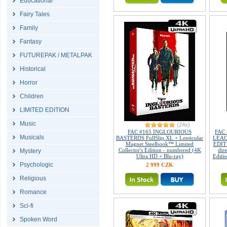
Educational
Fairy Tales
Family
Fantasy
FUTUREPAK / METALPAK
Historical
Horror
Children
LIMITED EDITION
Music
(24x)
FAC #165 INGLOURIOUS
FAC 
Musicals
BASTERDS FullSlip XL + Lenticular
LEAGU
Magnet Steelbook™ Limited
EDIT
Collector's Edition - numbered (4K
dire
Mystery
Ultra HD + Blu-ray)
Editi
Psychologic
2 999 CZK
Religious
Romance
Sci-fi
Spoken Word