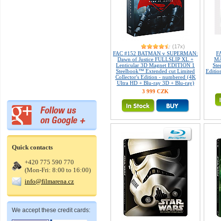
(17x)
FAC #152 BATMAN v SUPERMAN:
F
Dawn of Justice FULLSLIP XL +
MA
Lenticular 3D Magnet EDITION 1
Ste
Steelbook™ Extended cut Limited
Editio
Collector's Edition - numbered (4K
Ultra HD + Blu-ray 3D + Blu-ray)
3 999 CZK
Quick contacts
+420 775 590 770
(Mon-Fri: 8:00 to 16:00)
info@filmarena.cz
We accept these credit cards: