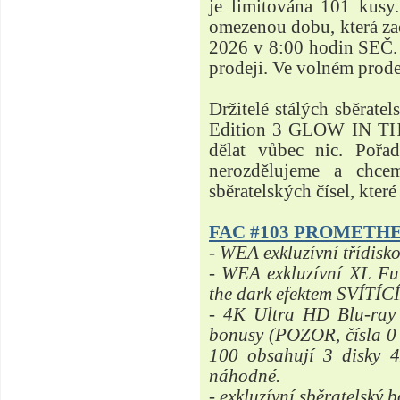
je limitována 101 kusy.
omezenou dobu, která za
2026 v 8:00 hodin SEČ. 
prodeji. Ve volném prod
Držitelé stálých sběra
Edition 3 GLOW IN TH
dělat vůbec nic. Pořa
nerozdělujeme a chce
sběratelských čísel, kter
FAC #103 PROMETHE
- WEA exkluzívní třídisk
- WEA exkluzívní XL Ful
the dark efektem SVÍTÍ
- 4K Ultra HD Blu-ray
bonusy (POZOR, čísla 0 
100 obsahují 3 disky 
náhodné.
- exkluzívní sběratelský 