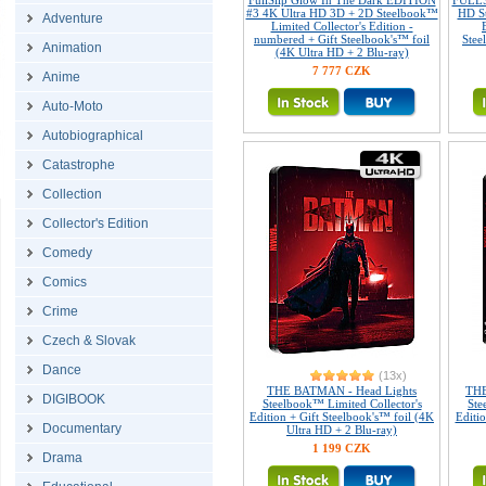
FullSlip Glow In The Dark EDITION
FULLS
#3 4K Ultra HD 3D + 2D Steelbook™
HD St
Adventure
Limited Collector's Edition -
numbered + Gift Steelbook's™ foil
Stee
Animation
(4K Ultra HD + 2 Blu-ray)
7 777 CZK
Anime
Auto-Moto
Autobiographical
Catastrophe
Collection
Collector's Edition
Comedy
Comics
Crime
Czech & Slovak
Dance
(13x)
THE BATMAN - Head Lights
THE
DIGIBOOK
Steelbook™ Limited Collector's
Ste
Edition + Gift Steelbook's™ foil (4K
Editio
Documentary
Ultra HD + 2 Blu-ray)
1 199 CZK
Drama