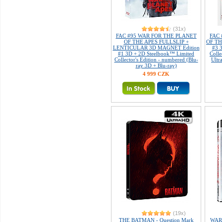
(31x)
FAC #95 WAR FOR THE PLANET
FAC
OF THE APES FULLSLIP +
OF TH
LENTICULAR 3D MAGNET Edition
#3 
#1 3D + 2D Steelbook™ Limited
Colle
Collector's Edition - numbered (Blu-
Ultr
ray 3D + Blu-ray)
4 999 CZK
(19x)
THE BATMAN - Question Mark
WAR