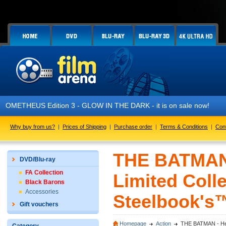
tion 3 - GLOW IN THE DARK - it is on sale now!
Why buy from us?
|
Prices of Shipping
|
Purchase order
|
Terms & Conditions
|
Con
THE BATMAN 
DVD/Blu-ray
FA Collection
Limited Colle
Black Barons
Accessories
Steelbook's™ 
Gift vouchers
Homepage
Action
THE BATMAN - Head 