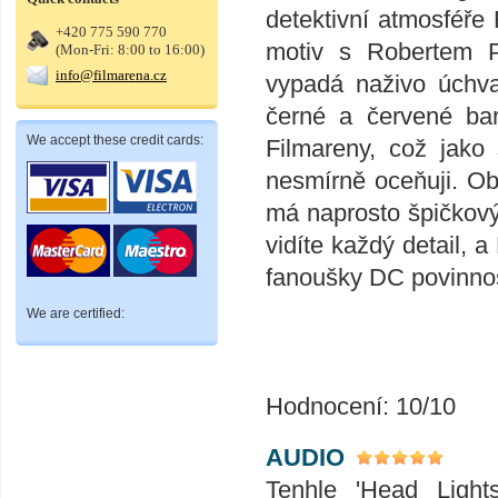
detektivní atmosféř
+420 775 590 770
motiv s Robertem Pa
(Mon-Fri: 8:00 to 16:00)
info@filmarena.cz
vypadá naživo úchvat
černé a červené bar
We accept these credit cards:
Filmareny, což jako 
nesmírně oceňuji. Ob
má naprosto špičkový
vidíte každý detail, 
fanoušky DC povinnos
We are certified:
Hodnocení: 10/10
AUDIO
Tenhle 'Head Light