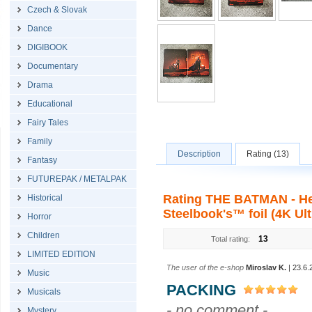
Czech & Slovak
Dance
DIGIBOOK
Documentary
Drama
Educational
Fairy Tales
Family
Description
Rating (13)
Fantasy
FUTUREPAK / METALPAK
Rating THE BATMAN - Hea
Historical
Steelbook's™ foil (4K Ult
Horror
Children
13
Total rating:
LIMITED EDITION
The user of the e-shop
Miroslav K.
| 23.6.
Music
PACKING
Musicals
- no comment -
Mystery