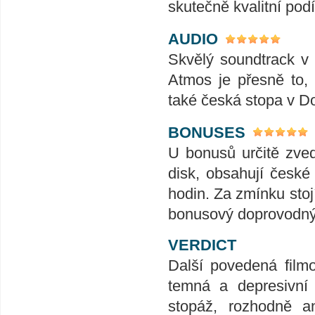
skutečně kvalitní pod
AUDIO
Skvělý soundtrack v 
Atmos je přesně to, 
také česká stopa v Dol
BONUSES
U bonusů určitě zve
disk, obsahují české
hodin. Za zmínku stoj
bonusový doprovodný m
VERDICT
Další povedená film
temná a depresivní 
stopáž, rozhodně a