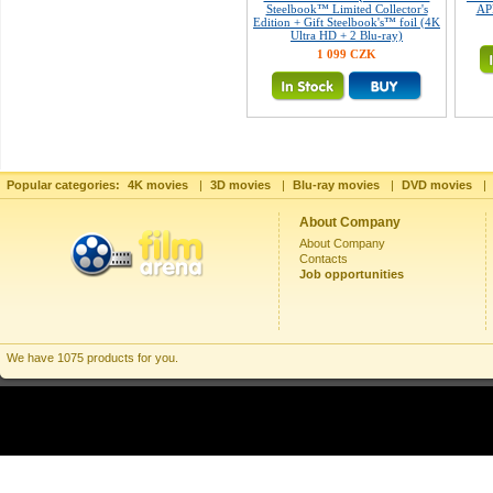
Steelbook™ Limited Collector's
APE
Edition + Gift Steelbook's™ foil (4K
Ultra HD + 2 Blu-ray)
1 099 CZK
Popular categories:
4K movies
|
3D movies
|
Blu-ray movies
|
DVD movies
|
About Company
About Company
Contacts
Job opportunities
We have 1075 products for you.