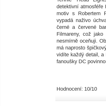
detektivní atmosféř
motiv s Robertem Pa
vypadá naživo úchvat
černé a červené bar
Filmareny, což jako 
nesmírně oceňuji. Ob
má naprosto špičkový
vidíte každý detail, 
fanoušky DC povinnos
Hodnocení: 10/10