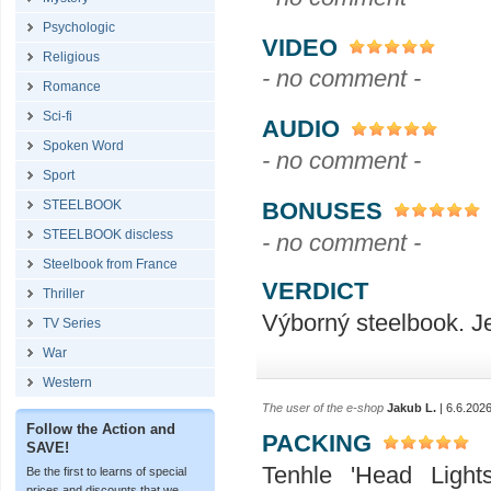
Psychologic
VIDEO
Religious
- no comment -
Romance
Sci-fi
AUDIO
Spoken Word
- no comment -
Sport
BONUSES
STEELBOOK
STEELBOOK discless
- no comment -
Steelbook from France
VERDICT
Thriller
Výborný steelbook. 
TV Series
War
Western
The user of the e-shop
Jakub L.
| 6.6.202
Follow the Action and
PACKING
SAVE!
Tenhle 'Head Light
Be the first to learns of special
prices and discounts that we