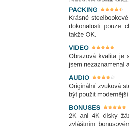
The user of the e-shop
tomask
| 4.6.2022 
PACKING
Krásné steelbookové
dokonalosti pouze c
takže OK.
VIDEO
Obrazová kvalita je 
jsem nezaznamenal an
AUDIO
Originální zvuková s
být použit modernější
BONUSES
2K ani 4K disky žá
zvláštním bonusovém