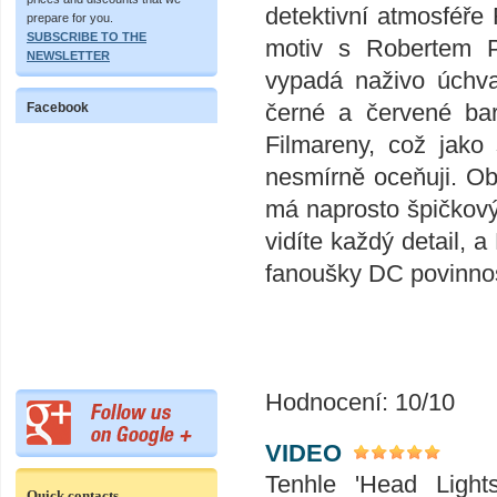
detektivní atmosféř
prepare for you.
SUBSCRIBE TO THE
motiv s Robertem Pa
NEWSLETTER
vypadá naživo úchvat
černé a červené bar
Facebook
Filmareny, což jako 
nesmírně oceňuji. Ob
má naprosto špičkový
vidíte každý detail, 
fanoušky DC povinnos
Hodnocení: 10/10
VIDEO
Tenhle 'Head Light
Quick contacts