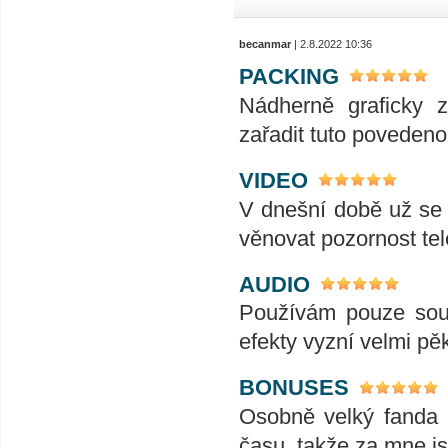
becanmar
| 2.8.2022 10:36
PACKING
Nádherně graficky 
zařadit tuto povedenou
VIDEO
V dnešní době už se j
věnovat pozornost tele
AUDIO
Používám pouze soun
efekty vyzní velmi pě
BONUSES
Osobně velký fanda 
času, takže za mne js