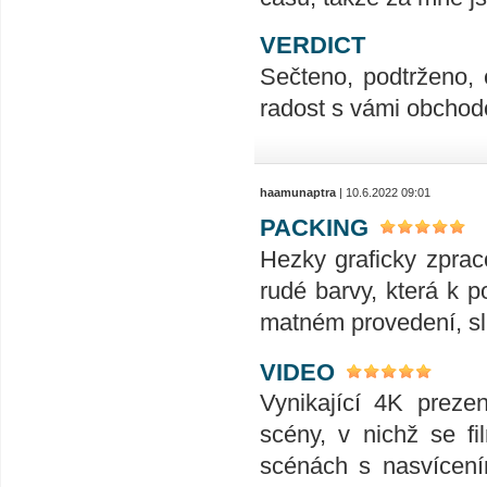
VERDICT
Sečteno, podtrženo, 
radost s vámi obchodo
haamunaptra
| 10.6.2022 09:01
PACKING
Hezky graficky zprac
rudé barvy, která k 
matném provedení, slu
VIDEO
Vynikající 4K preze
scény, v nichž se f
scénách s nasvícení