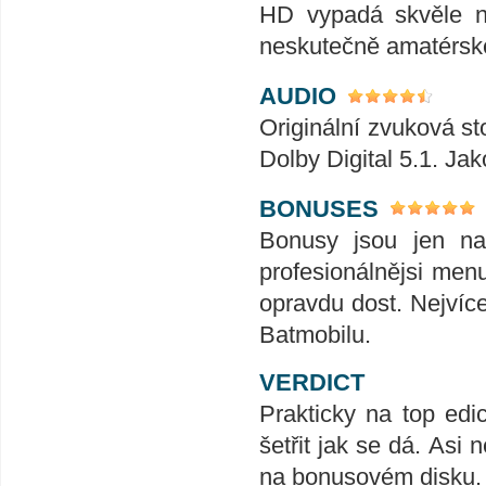
HD vypadá skvěle n
neskutečně amatérsk
AUDIO
Originální zvuková st
Dolby Digital 5.1. Ja
BONUSES
Bonusy jsou jen na
profesionálnějsi menu
opravdu dost. Nejvíc
Batmobilu.
VERDICT
Prakticky na top edi
šetřit jak se dá. Asi
na bonusovém disku.