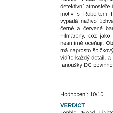
detektivní atmosféř
motiv s Robertem Pa
vypadá naživo úchvat
černé a červené bar
Filmareny, což jako 
nesmírně oceňuji. Ob
má naprosto špičkový
vidíte každý detail, 
fanoušky DC povinnos
Hodnocení: 10/10
VERDICT
Tenhle 'Head Light