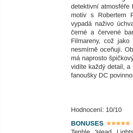
detektivní atmosféř
motiv s Robertem Pa
vypadá naživo úchvat
černé a červené bar
Filmareny, což jako 
nesmírně oceňuji. Ob
má naprosto špičkový
vidíte každý detail, 
fanoušky DC povinnos
Hodnocení: 10/10
BONUSES
Tenhle 'Head Light