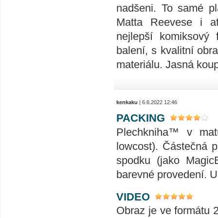
nadšeni. To samé pl
Matta Reevese i a
nejlepší komiksový 
balení, s kvalitní o
materiálu. Jasná kou
kenkaku
| 6.6.2022 12:46
PACKING
Plechkniha™ v matu
lowcost). Částečná p
spodku (jako MagicB
barevné provedení. U
VIDEO
Obraz je ve formátu 2