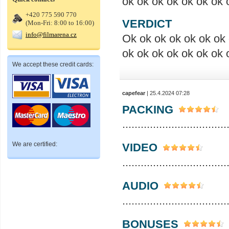
ok ok ok ok ok ok ok 
+420 775 590 770
VERDICT
(Mon-Fri: 8:00 to 16:00)
info@filmarena.cz
Ok ok ok ok ok ok ok 
ok ok ok ok ok ok ok 
We accept these credit cards:
capefear
| 25.4.2024 07:28
PACKING
..................................
We are certified:
VIDEO
..................................
AUDIO
..................................
BONUSES