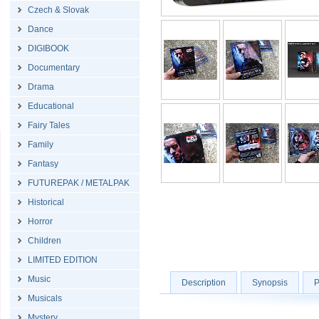
Czech & Slovak
Dance
DIGIBOOK
Documentary
Drama
Educational
Fairy Tales
Family
Fantasy
FUTUREPAK / METALPAK
Historical
Horror
Children
LIMITED EDITION
Music
Description
Synopsis
P
Musicals
Mystery