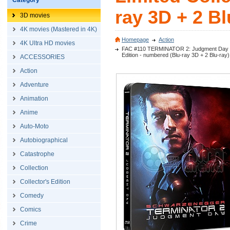
Category
ray 3D + 2 Bl
3D movies
4K movies (Mastered in 4K)
Homepage
Action
4K Ultra HD movies
FAC #110 TERMINATOR 2: Judgment Day J-C
Edition - numbered (Blu-ray 3D + 2 Blu-ray)
ACCESSORIES
Action
Adventure
Animation
Anime
Auto-Moto
Autobiographical
Catastrophe
Collection
Collector's Edition
Comedy
Comics
Crime