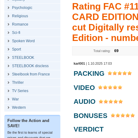
Rating FAC #1
Psychologic
CARD EDITION 
Religious
Romance
cut Digitally r
Sci-fi
Edition - numbe
Spoken Word
Sport
69
Total rating:
STEELBOOK
karl001
| 1.10.2025 17:03
STEELBOOK discless
PACKING
Steelbook from France
Thriller
VIDEO
TV Series
War
AUDIO
Western
BONUSES
Follow the Action and
SAVE!
VERDICT
Be the first to learns of special
prices and discounts that we