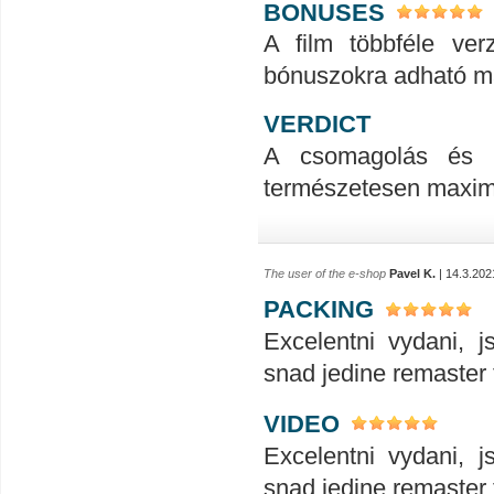
BONUSES
A film többféle ver
bónuszokra adható m
VERDICT
A csomagolás és a 
természetesen maximál
The user of the e-shop
Pavel K.
| 14.3.202
PACKING
Excelentni vydani, 
snad jedine remaster 
VIDEO
Excelentni vydani, 
snad jedine remaster 