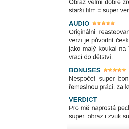
Obraz velmi dobře zre
starší film = super ve
AUDIO
Originálni reasteov
verzi je původní česk
jako malý koukal na 
vrací do dětství.
BONUSES
Nespočet super bonu
řemeslnou práci, za k
VERDICT
Pro mě naprostá peck
super, obraz i zvuk s