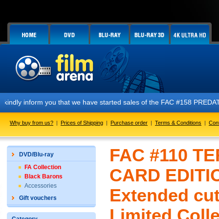
rm you that we have started sales of the FAC #158 PREDATOR E1 + E2 + E
Why buy from us?
|
Prices of Shipping
|
Purchase order
|
Terms & Conditions
|
Con
FAC #110 TE
DVD/Blu-ray
FA Collection
CARD EDITIO
Black Barons
Accessories
Extended cut 
Gift vouchers
Limited Colle