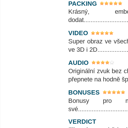
PACKING
Krásný, em
dodat...........................
VIDEO
Super obraz ve všec
ve 3D i 2D..................
AUDIO
Originální zvuk bez c
přepnete na hodně šp
BONUSES
Bonusy pro m
své..............................
VERDICT