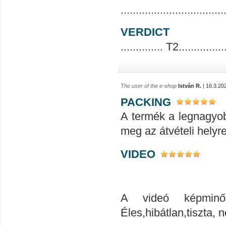
..................................
VERDICT
.............. T2...............
The user of the e-shop
István R.
| 16.3.20
PACKING
A termék a legnagyob
meg az átvételi helyr
VIDEO
A videó képminős
Éles,hibátlan,tiszta