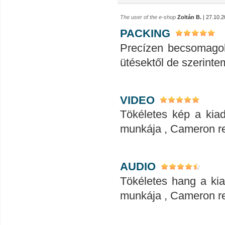
The user of the e-shop
Zoltán B.
| 27.10.2
PACKING
Precízen becsomagol
ütésektől de szerintem
VIDEO
Tökéletes kép a kia
munkája , Cameron re
AUDIO
Tökéletes hang a ki
munkája , Cameron re