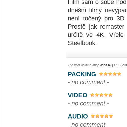
Film sám o sobě hodně
dnešní filmy nevypad
není točený pro 3D e
Prostě jak remaster
určitě ve 4K. Vřele 
Steelbook.
The user of the e-shop
Jana K.
| 12.12.20
PACKING
- no comment -
VIDEO
- no comment -
AUDIO
- no comment -