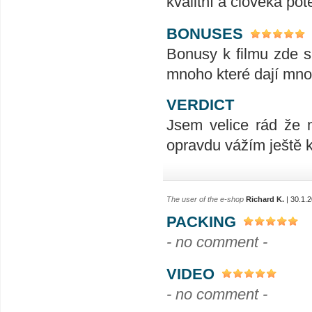
kvalitní a člověka pot
BONUSES
Bonusy k filmu zde si
mnoho které dají mno
VERDICT
Jsem velice rád že 
opravdu vážím ještě k
The user of the e-shop
Richard K.
| 30.1.
PACKING
- no comment -
VIDEO
- no comment -